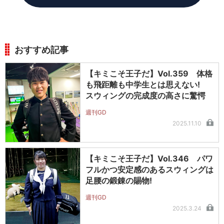
おすすめ記事
【キミこそ王子だ】Vol.359 体格
も飛距離も中学生とは思えない!
スウィングの完成度の高さに驚愕
週刊GD
2025.11.10
【キミこそ王子だ】Vol.346 パワ
フルかつ安定感のあるスウィングは
足腰の鍛錬の賜物!
週刊GD
2025.3.24