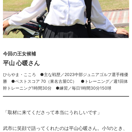
今回の王女候補
平山 心暖
さん
ひらやま・こころ ●主な戦歴／2023中部ジュニアゴルフ選手権優
勝 ●ベストスコア 70（東名古屋CC） ●トレーニング／週1回体
幹トレーニング1時間30分 ●練習／毎日1時間30分150球
「取材に来てくださって本当にうれしいです」
武市に笑顔で語ってくれたのは平山心暖さん。小1のとき、