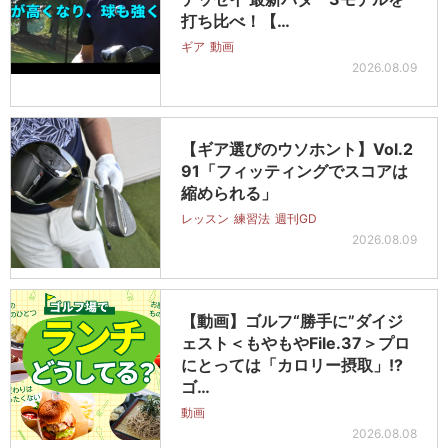
打ち比べ！【…
ギア
動画
2026.08.09
【ギア選びのウソホント】Vol.2
91「フィッティングでスコアは
縮められる」
レッスン
練習法
週刊GD
2026.08.09
【動画】ゴルフ“勝手に”ダイジ
ェスト＜もやもやFile.37＞プロ
にとっては「カロリー摂取」!?
ゴ…
動画
2026.08.08