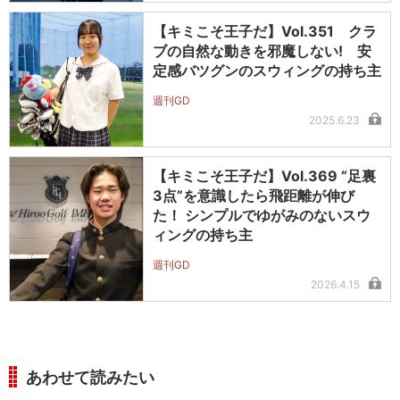
【キミこそ王子だ】Vol.351 クラ
ブの自然な動きを邪魔しない! 安
定感バツグンのスウィングの持ち主
週刊GD
2025.6.23
【キミこそ王子だ】Vol.369 “足裏
3点”を意識したら飛距離が伸び
た！ シンプルでゆがみのないスウ
ィングの持ち主
週刊GD
2026.4.15
あわせて読みたい