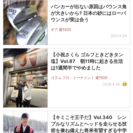
バンカーが出ない原因はバウンス角
が大きいから? 日本の砂にはローバ
ウンスが実は合う
ギア 週刊GD
2021.5.24
【小祝さくら ゴルフときどきタン
塩】Vol.87 朝11時に起きる生活
は1週間半でやめました
コラム プロ・トーナメント 週刊GD
2026.4.29
【キミこそ王子だ】Vol.340 シン
プルなリズムとヘッドを走らせる技
術を兼ね備えた将来有望すぎる中学