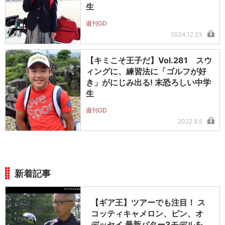
生
週刊GD
2024.12.23
【キミこそ王子だ】Vol.281 スウ
ィングに、練習法に「ゴルフが好
き」がにじみ出る! 末恐ろしい中学
生
週刊GD
2022.9.5
新着記事
【ギア王】ツアーでも注目！ ス
コッティキャメロン、ピン、オ
デッセイ 最新パター3モデルを