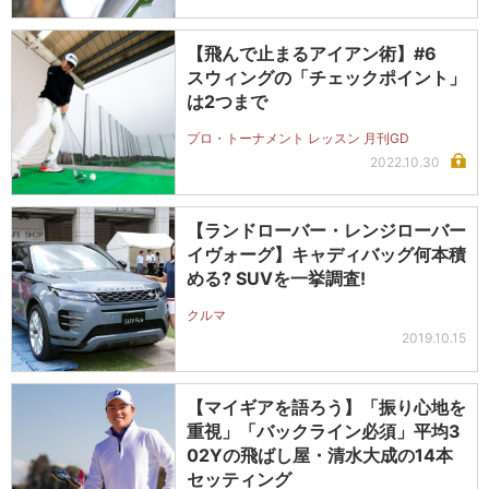
【飛んで止まるアイアン術】#6
スウィングの「チェックポイント」
は2つまで
プロ・トーナメント レッスン 月刊GD
2022.10.30
【ランドローバー・レンジローバー
イヴォーグ】キャディバッグ何本積
める? SUVを一挙調査!
クルマ
2019.10.15
【マイギアを語ろう】「振り心地を
重視」「バックライン必須」平均3
02Yの飛ばし屋・清水大成の14本
セッティング