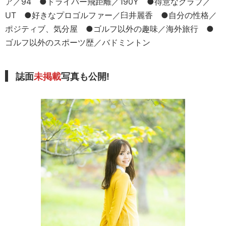
ア／94 ●ドライバー飛距離／190Y ●得意なクラブ／
UT ●好きなプロゴルファー／臼井麗香 ●自分の性格／
ポジティブ、気分屋 ●ゴルフ以外の趣味／海外旅行 ●
ゴルフ以外のスポーツ歴／バドミントン
誌面
未掲載
写真も公開!