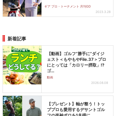
ギア プロ・トーナメント 月刊GD
2023.3.28
新着記事
【動画】ゴルフ“勝手に”ダイジ
ェスト＜もやもやFile.37＞プロ
にとっては「カロリー摂取」!?
ゴ…
動画
2026.08.08
【プレゼント】軸が整う！トッ
ププロも愛用するデサントゴル
フの半袖ポロを1名様に