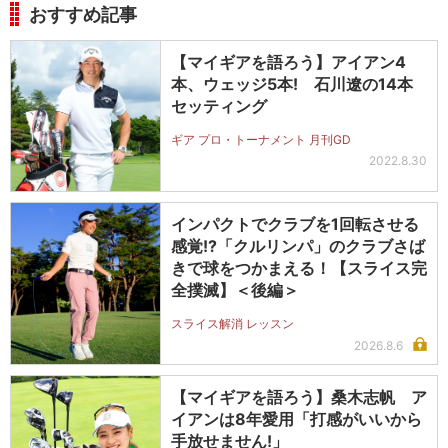
おすすめ記事
【マイギアを語ろう】アイアン4
本、ウェッジ5本! 石川遼の14本
セッティング
ギア プロ・トーナメント 月刊GD
2022.8.30
インパクトでクラブを1回転させる
感覚!?「クルリンパ」のクラブさば
きで球をつかまえる！【スライス完
全撲滅】＜後編＞
スライス解消 レッスン
2026.8.6
【マイギアを語ろう】桑木志帆 ア
イアンは8年愛用「打感がいいから
手放せません!」