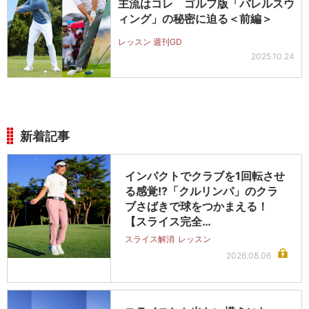
主流はコレ ゴルフ版「バレルスウ
ィング」の秘密に迫る＜前編＞
レッスン 週刊GD
2025.10.24
新着記事
インパクトでクラブを1回転させ
る感覚!?「クルリンパ」のクラ
ブさばきで球をつかまえる！
【スライス完全…
スライス解消
レッスン
2026.08.06