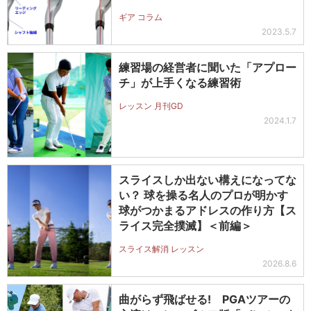
ギア コラム
2023.5.7
練習場の経営者に聞いた「アプロー
チ」が上手くなる練習術
レッスン 月刊GD
2024.1.7
スライスしか出ない構えになってな
い？ 球を操る名人のプロが明かす
球がつかまるアドレスの作り方【ス
ライス完全撲滅】＜前編＞
スライス解消 レッスン
2026.8.6
曲がらず飛ばせる! PGAツアーの