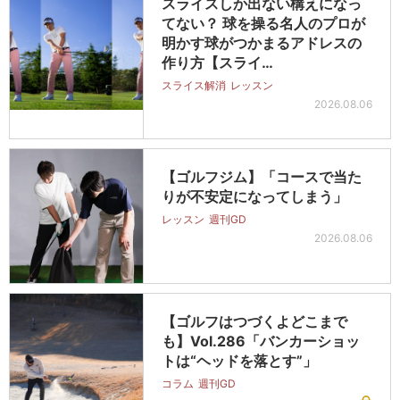
スライスしか出ない構えになっ
てない？ 球を操る名人のプロが
明かす球がつかまるアドレスの
作り方【スライ…
スライス解消
レッスン
2026.08.06
【ゴルフジム】「コースで当た
りが不安定になってしまう」
レッスン
週刊GD
2026.08.06
【ゴルフはつづくよどこまで
も】Vol.286「バンカーショッ
トは“ヘッドを落とす”」
コラム
週刊GD