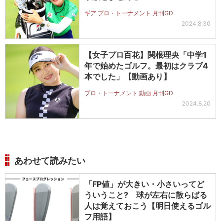
ギア プロ・トーナメント 月刊GD
2024.8.30
【女子プロ百花】関根理央「中学1
年で始めたゴルフ。最初はクラブ4
本でした」【動画あり】
プロ・トーナメント 動画 月刊GD
2024.8.20
あわせて読みたい
「FP値」が大きい・小さいってど
ういうこと? 球が左右に散らばる
人は覚えておこう【明日使えるゴル
フ用語】