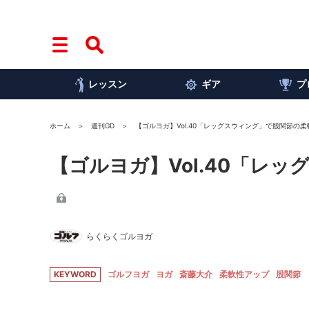
レッスン
ギア
プ
ホーム
週刊GD
【ゴルヨガ】Vol.40「レッグスウィング」で股関節の
【ゴルヨガ】Vol.40「レ
らくらくゴルヨガ
KEYWORD
ゴルフヨガ
ヨガ
斎藤大介
柔軟性アップ
股関節