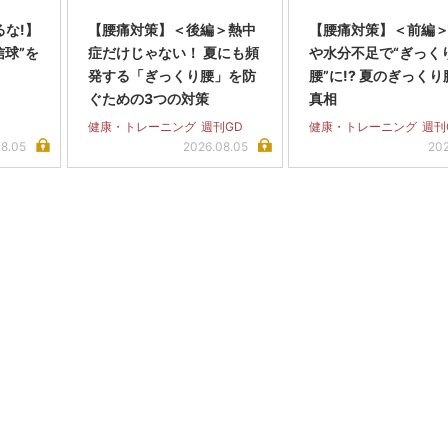
な!】
【腰痛対策】＜後編＞熱中
【腰痛対策】＜前編
信球”を
症だけじゃない！ 夏にも頻
や水分不足で“ぎっく
発する「ぎっくり腰」を防
腰”に!? 夏のぎっく
ぐための3つの対策
真相
健康・トレーニング
週刊GD
健康・トレーニング
週刊
08.05
2026.08.05
202