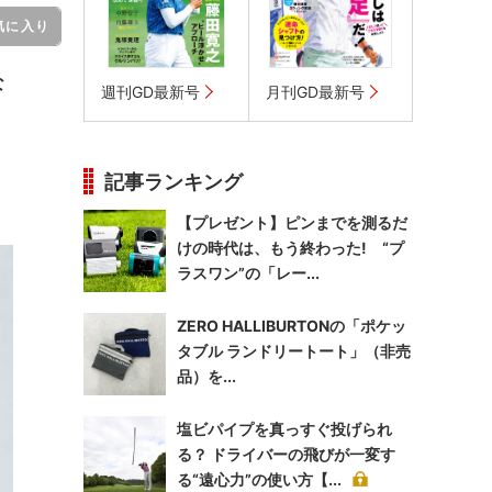
気に入り
な
週刊GD最新号
月刊GD最新号
記事ランキング
【プレゼント】ピンまでを測るだ
けの時代は、もう終わった! “プ
ラスワン”の「レー...
ZERO HALLIBURTONの「ポケッ
タブル ランドリートート」（非売
品）を...
塩ビパイプを真っすぐ投げられ
る？ ドライバーの飛びが一変す
る“遠心力”の使い方【...