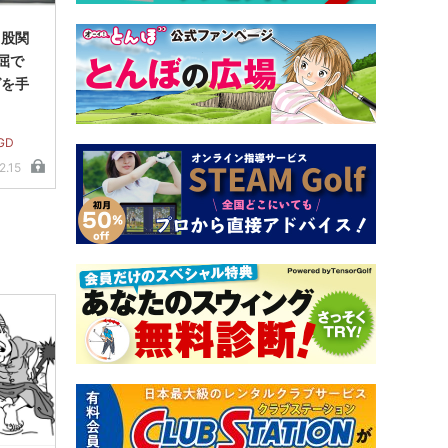
 股関
屈で
グを手
GD
2.15