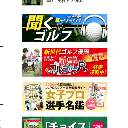
屋!? 男性アマ140...
を
な