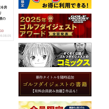
＞冷房
り
り腰の
GD
6.08.05