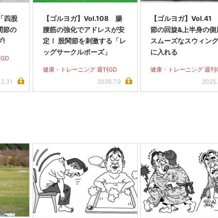
3「四股
【ゴルヨガ】Vol.108 腸
【ゴルヨガ】Vol.41
関節の
腰筋の強化でアドレスが安
節の回旋&上半身の側
!
定！ 股関節を刺激する「レ
スムーズなスウィン
ッグサークルポーズ」
に入れる
GD
健康・トレーニング 週刊GD
健康・トレーニング 週刊
12.31
2026.7.9
2025.