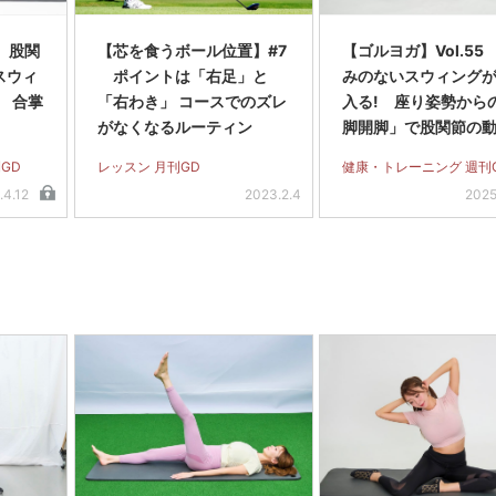
8 股関
【芯を食うボール位置】#7
【ゴルヨガ】Vol.55
スウィ
ポイントは「右足」と
みのないスウィング
 合掌
「右わき」 コースでのズレ
入る! 座り姿勢から
がなくなるルーティン
脚開脚」で股関節の
スムーズに
GD
レッスン 月刊GD
健康・トレーニング 週刊
.4.12
2023.2.4
2025