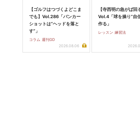
【ゴルフはつづくよどこま
【寺西明の急がば回る
でも】Vol.286「バンカー
Vol.4「球を操り”自
ショットは“ヘッドを落と
作る」
す”」
レッスン
練習法
コラム
週刊GD
2026.08.06
2026.