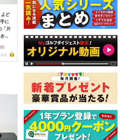
 よど
が手に
の「片
動きを
GD
.6.5