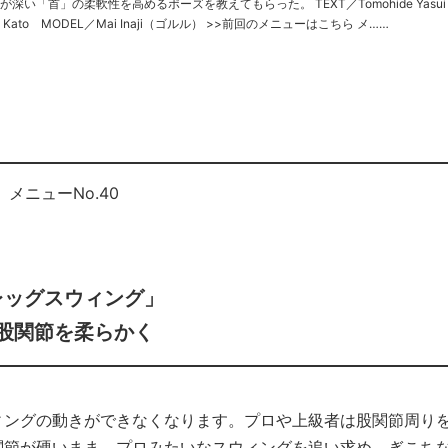
首」の柔軟性を高めるポーズを教えてもらった。 TEXT／Tomohide Yasui
PHOTO／Akira Kato MODEL／Mai Inaji（ゴルル） >>前回のメニューはこちら メ……
メニューNo.40
レッグスウィング」
股関節を柔らかく
ィングの動きができなくなります。プロや上級者は股関節周り
関節が硬いまま、プロみたいなスウィングを追い求め、ぎこち