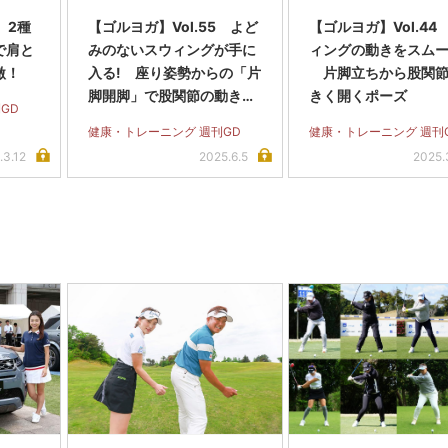
 2種
【ゴルヨガ】Vol.55 よど
【ゴルヨガ】Vol.44
で肩と
みのないスウィングが手に
ィングの動きをスムー
激！
入る! 座り姿勢からの「片
片脚立ちから股関節
脚開脚」で股関節の動きを
きく開くポーズ
GD
スムーズに
健康・トレーニング 週刊GD
健康・トレーニング 週刊
.3.12
2025.6.5
2025.