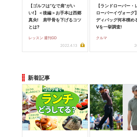
【ゴルフは“なで肩”がい
【ランドローバー・
い!】＜後編＞お手本は西郷
ローバーイヴォーグ
真央! 肩甲骨を下げるコツ
ディバッグ何本積める
とは?
Vを一挙調査!
レッスン 週刊GD
クルマ
2022.4.13
2
新着記事