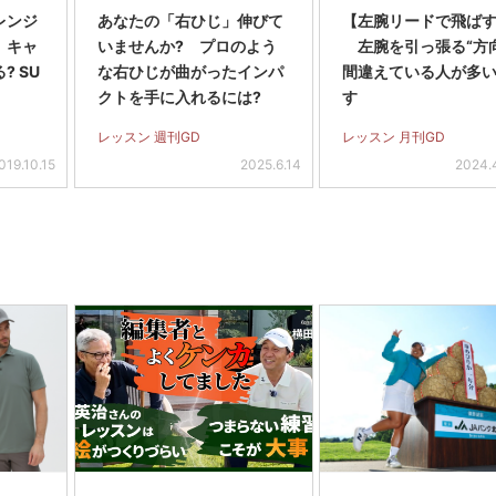
レンジ
あなたの「右ひじ」伸びて
【左腕リードで飛ばす
】キャ
いませんか? プロのよう
左腕を引っ張る“方向
? SU
な右ひじが曲がったインパ
間違えている人が多
クトを手に入れるには?
す
レッスン 週刊GD
レッスン 月刊GD
019.10.15
2025.6.14
2024.