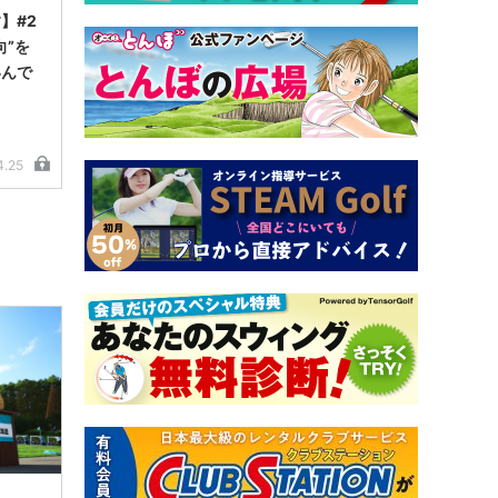
】#2
”を
いんで
4.25