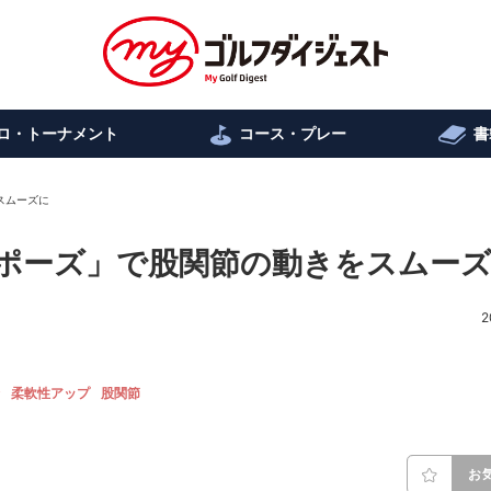
ロ・トーナメント
コース・プレー
書
スムーズに
ニ股ポーズ」で股関節の動きをスムー
2
柔軟性アップ
股関節
お