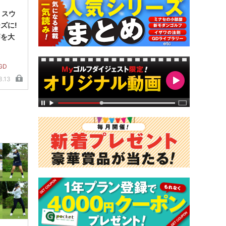
 スウ
ズに!
を大
GD
3.13