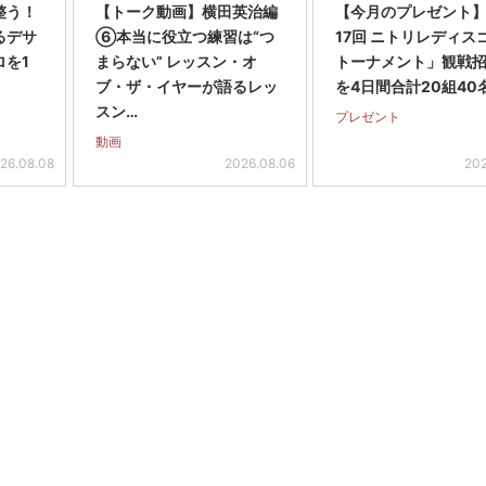
整う！
【トーク動画】横田英治編
【今月のプレゼント
るデサ
⑥本当に役立つ練習は“つ
17回 ニトリレディス
ロを1
まらない” レッスン・オ
トーナメント」観戦
ブ・ザ・イヤーが語るレッ
を4日間合計20組40
スン…
プレゼント
動画
26.08.08
2026.08.06
202