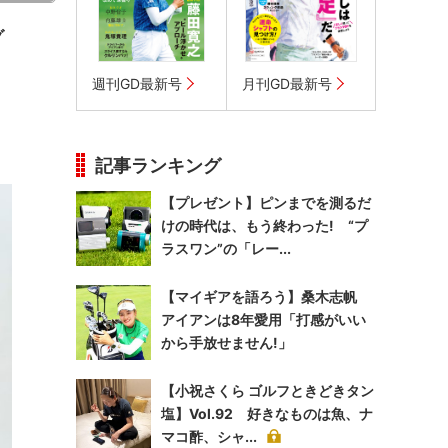
グ
週刊GD最新号
月刊GD最新号
記事ランキング
【プレゼント】ピンまでを測るだ
けの時代は、もう終わった! “プ
ラスワン”の「レー...
【マイギアを語ろう】桑木志帆
アイアンは8年愛用「打感がいい
から手放せません!」
【小祝さくら ゴルフときどきタン
塩】Vol.92 好きなものは魚、ナ
マコ酢、シャ...