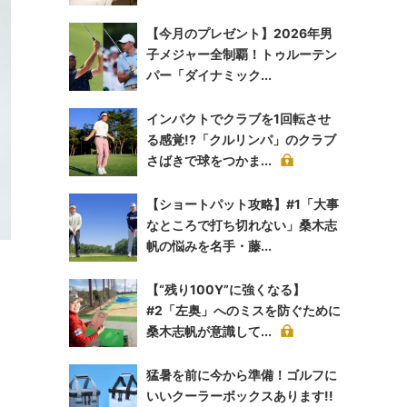
【今月のプレゼント】2026年男
子メジャー全制覇！トゥルーテン
パー「ダイナミック...
インパクトでクラブを1回転させ
る感覚!?「クルリンパ」のクラブ
さばきで球をつかま...
【ショートパット攻略】#1「大事
なところで打ち切れない」桑木志
帆の悩みを名手・藤...
【“残り100Y”に強くなる】
#2「左奥」へのミスを防ぐために
桑木志帆が意識して...
猛暑を前に今から準備！ゴルフに
いいクーラーボックスあります!!