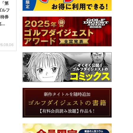
】「第
ゴルフ
招待券
名…
6.08.06