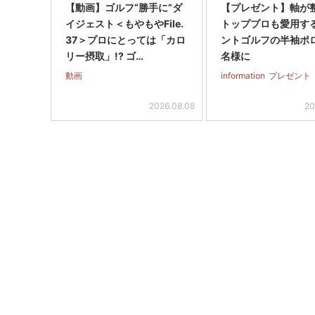
【動画】ゴルフ“勝手に”ダ
【プレゼント】軸が
イジェスト＜もやもやFile.
トッププロも愛用す
37＞プロにとっては「カロ
ントゴルフの半袖ポ
リー摂取」!? ゴ…
名様に
動画
information
プレゼント
2026.08.08
20