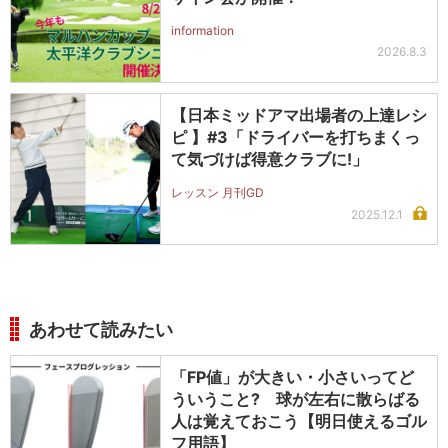
information
2026.8.3
【日本ミッドアマ出場者の上達レシ
ピ 】#3「ドライバーを打ちまくっ
て気づけば得意クラブに!」
レッスン 月刊GD
2025.12.1
あわせて読みたい
「FP値」が大きい・小さいってど
ういうこと? 球が左右に散らばる
人は覚えておこう【明日使えるゴル
フ用語】