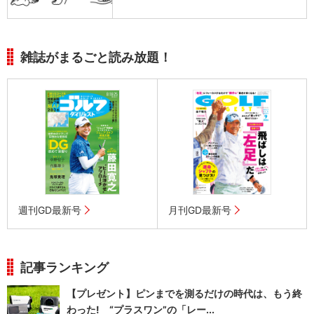
雑誌がまるごと読み放題！
週刊GD最新号
月刊GD最新号
記事ランキング
【プレゼント】ピンまでを測るだけの時代は、もう終
わった! “プラスワン”の「レー...