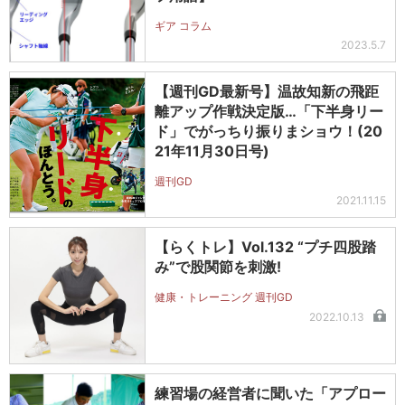
ギア コラム
2023.5.7
【週刊GD最新号】温故知新の飛距
離アップ作戦決定版…「下半身リー
ド」でがっちり振りまショウ！(20
21年11月30日号)
週刊GD
2021.11.15
【らくトレ】Vol.132 “プチ四股踏
み”で股関節を刺激!
健康・トレーニング 週刊GD
2022.10.13
練習場の経営者に聞いた「アプロー