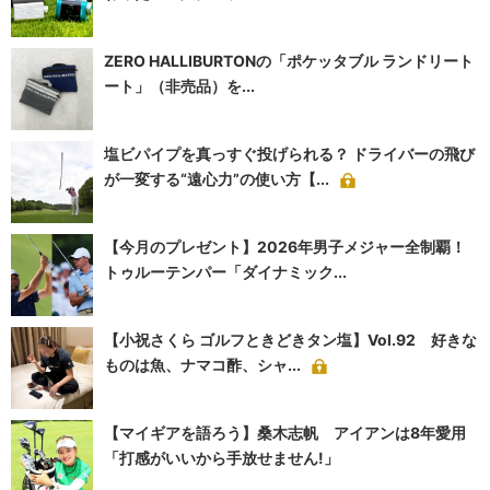
ZERO HALLIBURTONの「ポケッタブル ランドリート
ート」（非売品）を...
塩ビパイプを真っすぐ投げられる？ ドライバーの飛び
が一変する“遠心力”の使い方【...
【今月のプレゼント】2026年男子メジャー全制覇！
トゥルーテンパー「ダイナミック...
【小祝さくら ゴルフときどきタン塩】Vol.92 好きな
ものは魚、ナマコ酢、シャ...
【マイギアを語ろう】桑木志帆 アイアンは8年愛用
「打感がいいから手放せません!」