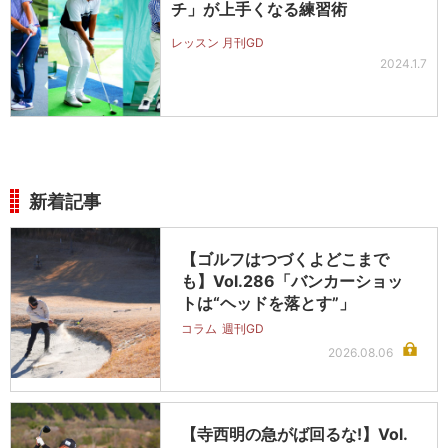
チ」が上手くなる練習術
レッスン 月刊GD
2024.1.7
新着記事
【ゴルフはつづくよどこまで
も】Vol.286「バンカーショッ
トは“ヘッドを落とす”」
コラム
週刊GD
2026.08.06
【寺西明の急がば回るな!】Vol.