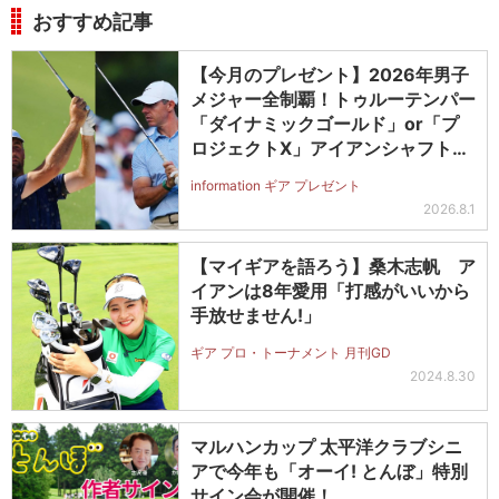
おすすめ記事
【今月のプレゼント】2026年男子
メジャー全制覇！トゥルーテンパー
「ダイナミックゴールド」or「プ
ロジェクトX」アイアンシャフト
（#5～#PW）＋ICONグリップセ
information ギア プレゼント
ットを抽選で2名に！
2026.8.1
【マイギアを語ろう】桑木志帆 ア
イアンは8年愛用「打感がいいから
手放せません!」
ギア プロ・トーナメント 月刊GD
2024.8.30
マルハンカップ 太平洋クラブシニ
アで今年も「オーイ! とんぼ」特別
サイン会が開催！