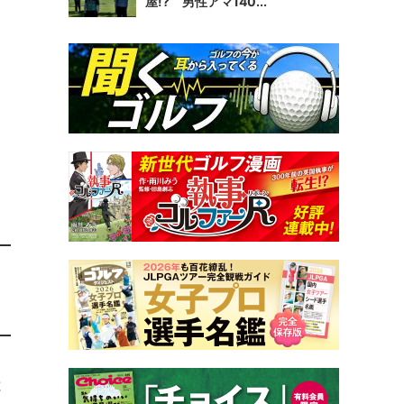
屋!? 男性アマ140...
と