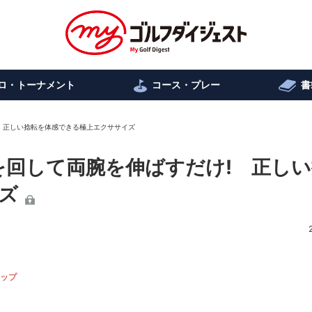
ロ・トーナメント
コース・プレー
書
け! 正しい捻転を体感できる極上エクササイズ
上体を回して両腕を伸ばすだけ! 正し
ズ
ップ