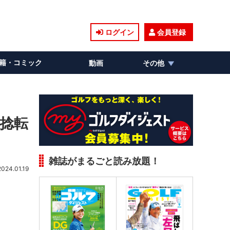
ログイン
会員登録
籍・コミック
動画
その他
い捻転
雑誌がまるごと読み放題！
2024.01.19