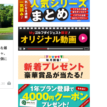
池を越
チャ。
う側に
4.30