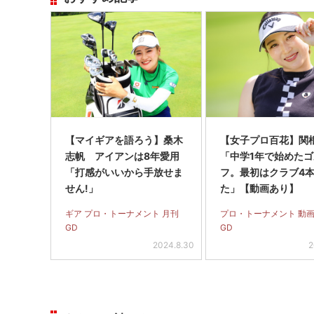
【マイギアを語ろう】桑木
【女子プロ百花】関
志帆 アイアンは8年愛用
「中学1年で始めた
「打感がいいから手放せま
フ。最初はクラブ4
せん!」
た」【動画あり】
ギア プロ・トーナメント 月刊
プロ・トーナメント 動画
GD
GD
2024.8.30
2