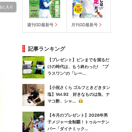
気に入り
週刊GD最新号
月刊GD最新号
記事ランキング
【プレゼント】ピンまでを測るだ
けの時代は、もう終わった! “プ
ラスワン”の「レー...
【小祝さくら ゴルフときどきタン
塩】Vol.92 好きなものは魚、ナ
マコ酢、シャ...
【今月のプレゼント】2026年男
子メジャー全制覇！トゥルーテン
パー「ダイナミック...