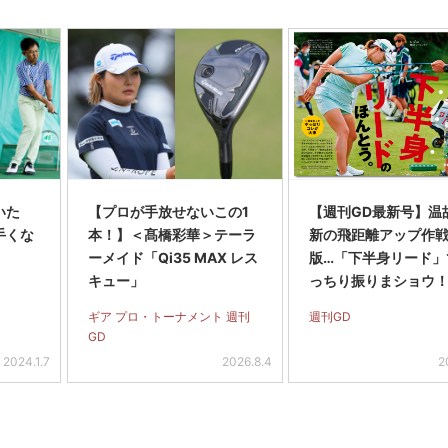
いた
【プロが手放せないこの1
【週刊GD最新号】温
手くな
本！】＜髙橋彩華＞テーラ
新の飛距離アップ作
ーメイド「Qi35 MAX レス
版…「下半身リード」
キュー」
っちり振りまショウ！
21年11月30日号)
ギア プロ・トーナメント 週刊
週刊GD
GD
2024.1.7
2026.8.4
2