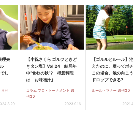
根理央
【小祝さくら ゴルフときど
【ゴルルとルール】
ゴル
きタン塩】Vol.24 結局年
えたのに、戻ってポ
本でし
中“食欲の秋”? 得意料理
この場合、池の向こ
は「お味噌汁｣
ドロップできる?
 月刊
コラム プロ・トーナメント 週
ルール・マナー 週刊GD
刊GD
024.8.20
2023.9.16
2021.