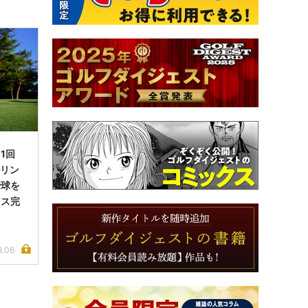
1回
ルリン
で球を
イス完
8.06