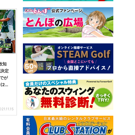
故知
戦決定
でが
(20
021.11.15