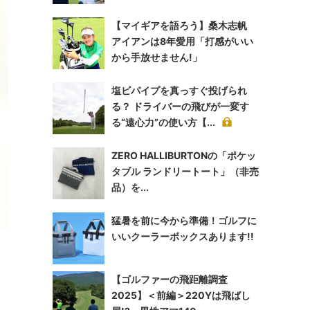
【マイギアを語ろう】桑木志帆
アイアンは8年愛用「打感がいい
から手放せません!」
塩ビパイプを真っすぐ投げられ
る？ ドライバーの飛びが一変す
る“遠心力”の使い方【...
ZERO HALLIBURTONの「ポケッ
タブル ランドリートート」（非売
品）を...
猛暑を前に今から準備！ゴルフに
いいクーラーボックスあります!!
【ゴルファーの飛距離調査
2025】＜前編＞220Yは飛ばし