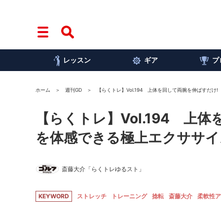
レッスン
ギア
プ
ホーム
週刊GD
【らくトレ】Vol.194 上体を回して両腕を伸ばすだ
【らくトレ】Vol.194 
を体感できる極上エクササイ
斎藤大介「らくトレゆるスト」
KEYWORD
ストレッチ
トレーニング
捻転
斎藤大介
柔軟性ア