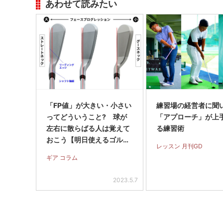
あわせて読みたい
「FP値」が大きい・小さい
練習場の経営者に聞
ってどういうこと? 球が
「アプローチ」が上
左右に散らばる人は覚えて
る練習術
おこう【明日使えるゴルフ
レッスン 月刊GD
用語】
ギア コラム
2023.5.7