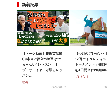
新着記事
【トーク動画】横田英治編
【今月のプレゼント
⑥本当に役立つ練習は“つ
17回 ニトリレディ
まらない” レッスン・オ
トーナメント」観戦
ブ・ザ・イヤーが語るレッ
を4日間合計20組40
スン…
プレゼント
動画
2026.08.06
20