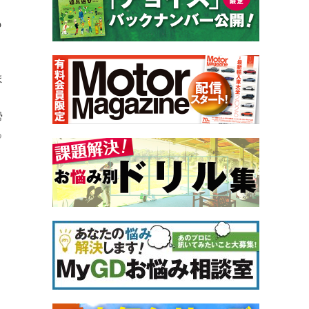
も
ま
勢
る