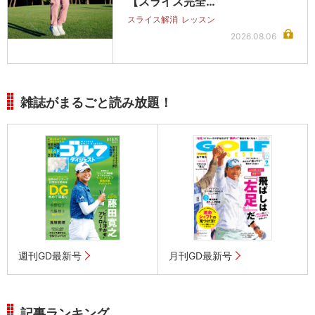
【スライス完全…
スライス解消
レッスン
2026.08.06
雑誌がまるごと読み放題！
週刊GD最新号
月刊GD最新号
記事ランキング