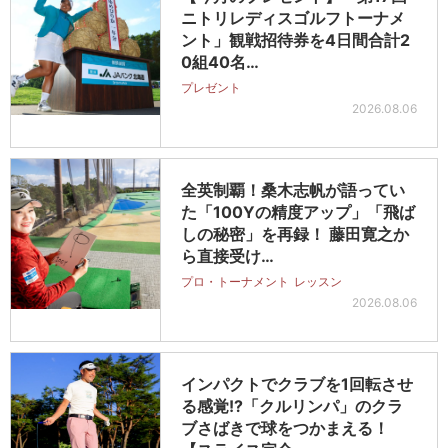
ニトリレディスゴルフトーナメ
ント」観戦招待券を4日間合計2
0組40名…
プレゼント
2026.08.06
全英制覇！桑木志帆が語ってい
た「100Yの精度アップ」「飛ば
しの秘密」を再録！ 藤田寛之か
ら直接受け…
プロ・トーナメント
レッスン
2026.08.06
インパクトでクラブを1回転させ
る感覚!?「クルリンパ」のクラ
ブさばきで球をつかまえる！