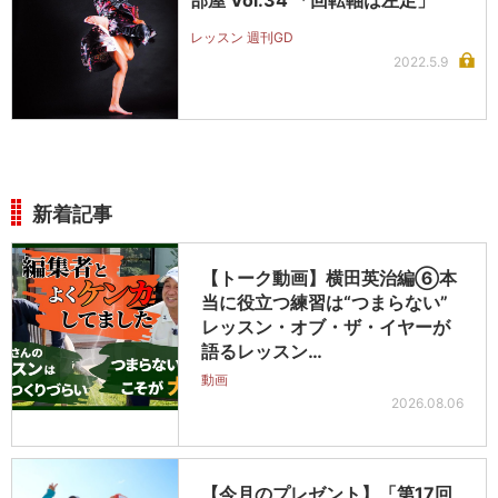
レッスン 週刊GD
2022.5.9
新着記事
【トーク動画】横田英治編⑥本
当に役立つ練習は“つまらない”
レッスン・オブ・ザ・イヤーが
語るレッスン…
動画
2026.08.06
【今月のプレゼント】「第17回