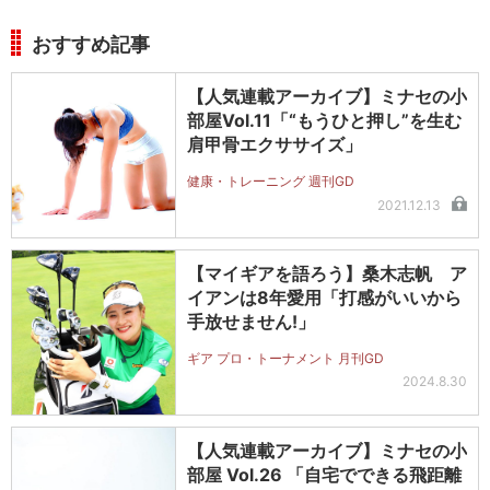
おすすめ記事
【人気連載アーカイブ】ミナセの小
部屋Vol.11「“もうひと押し”を生む
肩甲骨エクササイズ」
健康・トレーニング 週刊GD
2021.12.13
【マイギアを語ろう】桑木志帆 ア
イアンは8年愛用「打感がいいから
手放せません!」
ギア プロ・トーナメント 月刊GD
2024.8.30
【人気連載アーカイブ】ミナセの小
部屋 Vol.26 「自宅でできる飛距離