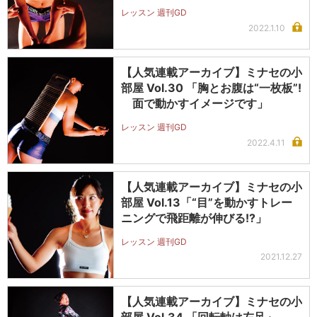
レッスン 週刊GD
2022.1.10
【人気連載アーカイブ】ミナセの小
部屋 Vol.30 「胸とお腹は“一枚板”!
面で動かすイメージです」
レッスン 週刊GD
2022.4.11
【人気連載アーカイブ】ミナセの小
部屋 Vol.13「“目”を動かすトレー
ニングで飛距離が伸びる!?」
レッスン 週刊GD
2021.12.27
【人気連載アーカイブ】ミナセの小
部屋 Vol.34 「回転軸は左足」