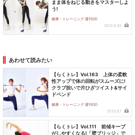
まま体をねじる動きをマスターしよ
う!
健康・トレーニング 週刊GD
2022.9.30
あわせて読みたい
【らくトレ】Vol.163 上体の柔軟
性アップで体の回転がスムーズに!
クラブ担いで片ひざツイスト&サイ
ドベンド
健康・トレーニング 週刊GD
2023.6.1
【らくトレ】Vol.111 前傾キープ
がしやすくなる!「壁ブリッジ」で