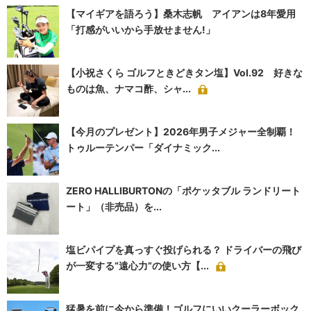
【マイギアを語ろう】桑木志帆 アイアンは8年愛用
「打感がいいから手放せません!」
【小祝さくら ゴルフときどきタン塩】Vol.92 好きな
ものは魚、ナマコ酢、シャ...
【今月のプレゼント】2026年男子メジャー全制覇！
トゥルーテンパー「ダイナミック...
ZERO HALLIBURTONの「ポケッタブル ランドリート
ート」（非売品）を...
塩ビパイプを真っすぐ投げられる？ ドライバーの飛び
が一変する“遠心力”の使い方【...
猛暑を前に今から準備！ゴルフにいいクーラーボック