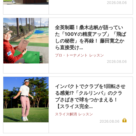
2026.08.06
全英制覇！桑木志帆が語ってい
た「100Yの精度アップ」「飛ば
しの秘密」を再録！ 藤田寛之か
ら直接受け…
プロ・トーナメント
レッスン
2026.08.06
インパクトでクラブを1回転させ
る感覚!?「クルリンパ」のクラ
ブさばきで球をつかまえる！
【スライス完全…
スライス解消
レッスン
2026.08.06