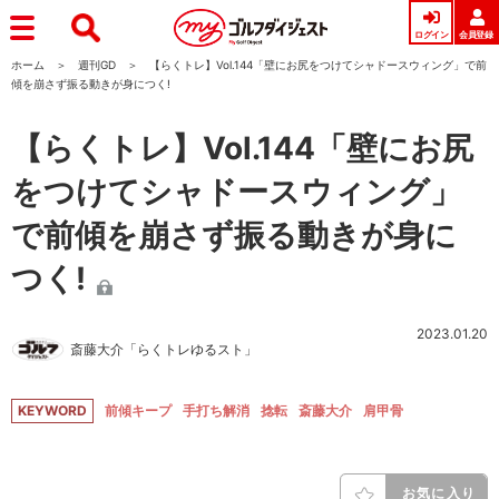
ログイン
会員登録
ホーム
週刊GD
【らくトレ】Vol.144「壁にお尻をつけてシャドースウィング」で前
傾を崩さず振る動きが身につく!
【らくトレ】Vol.144「壁にお尻
をつけてシャドースウィング」
で前傾を崩さず振る動きが身に
つく!
2023.01.20
斎藤大介「らくトレゆるスト」
KEYWORD
前傾キープ
手打ち解消
捻転
斎藤大介
肩甲骨
お気に入り