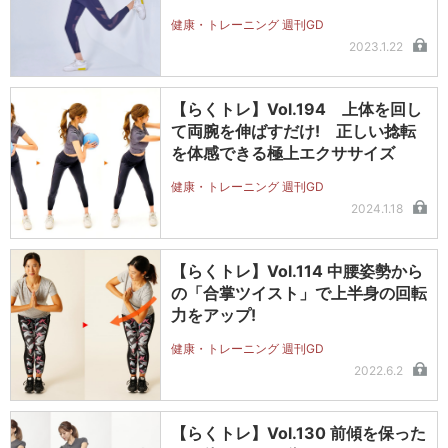
健康・トレーニング 週刊GD
2023.1.22
【らくトレ】Vol.194 上体を回し
て両腕を伸ばすだけ! 正しい捻転
を体感できる極上エクササイズ
健康・トレーニング 週刊GD
2024.1.18
【らくトレ】Vol.114 中腰姿勢から
の「合掌ツイスト」で上半身の回転
力をアップ!
健康・トレーニング 週刊GD
2022.6.2
【らくトレ】Vol.130 前傾を保った