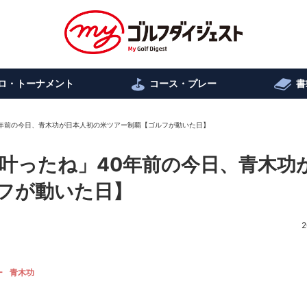
ロ・トーナメント
コース・プレー
書
0年前の今日、青木功が日本人初の米ツアー制覇【ゴルフが動いた日】
叶ったね」40年前の今日、青木功
フが動いた日】
2
ー
青木功