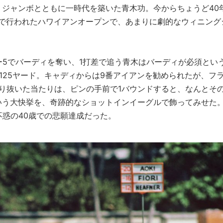
ジャンボとともに一時代を築いた青木功。今からちょうど40
CCで行われたハワイアンオープンで、あまりに劇的なウィニング
ー5でバーディを奪い、1打差で追う青木はバーディが必須とい
125ヤード。キャディからは9番アイアンを勧められたが、フ
り抜いた当たりは、ピンの手前で1バウンドすると、なんとそ
いう大快挙を、奇跡的なショットインイーグルで飾ってみせた
不惑の40歳での悲願達成だった。