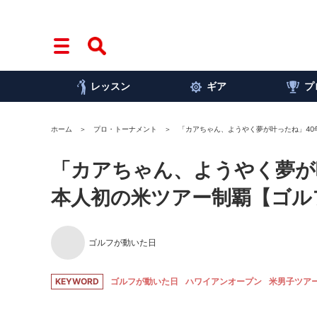
レッスン
ギア
プ
ホーム
プロ・トーナメント
「カアちゃん、ようやく夢が叶ったね」4
「カアちゃん、ようやく夢が
本人初の米ツアー制覇【ゴル
ゴルフが動いた日
KEYWORD
ゴルフが動いた日
ハワイアンオープン
米男子ツア