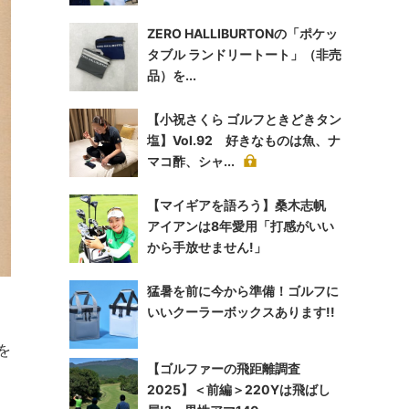
ZERO HALLIBURTONの「ポケッ
タブル ランドリートート」（非売
品）を...
【小祝さくら ゴルフときどきタン
塩】Vol.92 好きなものは魚、ナ
マコ酢、シャ...
【マイギアを語ろう】桑木志帆
アイアンは8年愛用「打感がいい
から手放せません!」
猛暑を前に今から準備！ゴルフに
いいクーラーボックスあります!!
を
【ゴルファーの飛距離調査
2025】＜前編＞220Yは飛ばし