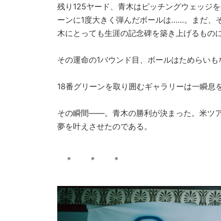
残り125ヤード、青木はピッチングウェッジ
ーンに1度大きく弾んだボールは……。まだ、
木にとっても生涯の記念碑を築き上げるもの
その運命の1バウンド目、ボールはためらいも
18番グリーンを取り囲むギャラリーは一瞬息
その瞬間――。青木の勝利が決まった。米ツ
夢を叶えさせたのである。
＊ ＊ ＊