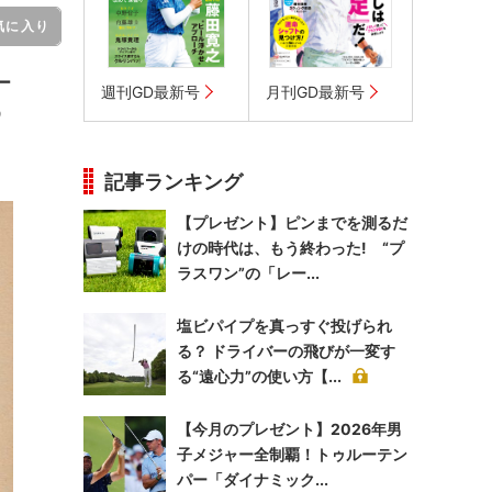
気に入り
ー
週刊GD最新号
月刊GD最新号
う
記事ランキング
【プレゼント】ピンまでを測るだ
けの時代は、もう終わった! “プ
ラスワン”の「レー...
塩ビパイプを真っすぐ投げられ
る？ ドライバーの飛びが一変す
る“遠心力”の使い方【...
【今月のプレゼント】2026年男
子メジャー全制覇！トゥルーテン
パー「ダイナミック...