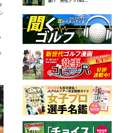
屋!? 男性アマ140...
年
シ
う
ラ
の
。