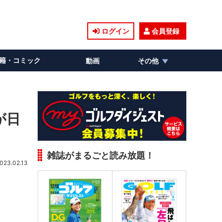
ログイン
会員登録
籍・コミック
動画
その他
が日
雑誌がまるごと読み放題！
023.02.13