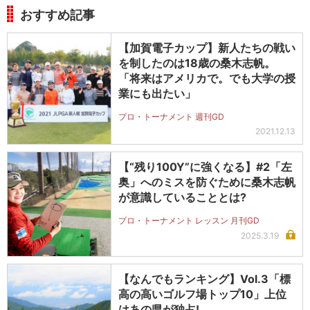
おすすめ記事
【加賀電子カップ】新人たちの戦い
を制したのは18歳の桑木志帆。
「将来はアメリカで。でも大学の授
業にも出たい」
プロ・トーナメント 週刊GD
2021.12.13
【“残り100Y”に強くなる】#2「左
奥」へのミスを防ぐために桑木志帆
が意識していることとは?
プロ・トーナメント レッスン 月刊GD
2025.3.19
【なんでもランキング】Vol.3「標
高の高いゴルフ場トップ10」上位
はあの県が独占!