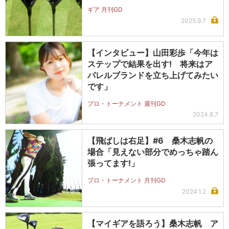
ギア 月刊GD
2025.9.7
【インタビュー】山田彩歩「今年は
ステップで結果を出す! 将来はア
パレルブランドを立ち上げてみたい
です」
プロ・トーナメント 週刊GD
2024.8.7
【飛ばしは右足】#6 桑木志帆の
場合「見えない部分でめっちゃ踏ん
張ってます!」
プロ・トーナメント 月刊GD
2024.1.2
【マイギアを語ろう】桑木志帆 ア