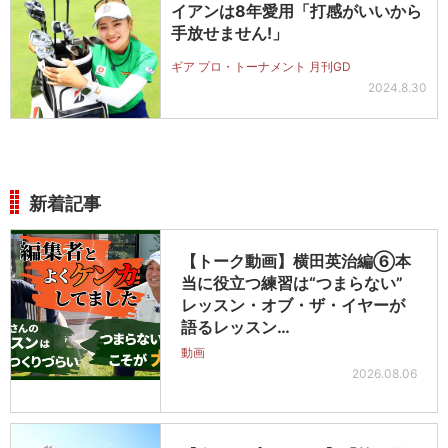
イアンは8年愛用「打感がいいから
手放せません!」
ギア プロ・トーナメント 月刊GD
2024.8.30
新着記事
【トーク動画】横田英治編⑥本
当に役立つ練習は“つまらない”
レッスン・オブ・ザ・イヤーが
語るレッスン…
動画
2026.08.06