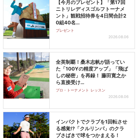
【今月のプレゼント】「第17回
ニトリレディスゴルフトーナメ
ント」観戦招待券を4日間合計2
0組40名…
プレゼント
2026.08.06
全英制覇！桑木志帆が語ってい
た「100Yの精度アップ」「飛ば
しの秘密」を再録！ 藤田寛之か
ら直接受け…
プロ・トーナメント
レッスン
2026.08.06
インパクトでクラブを1回転させ
る感覚!?「クルリンパ」のクラ
ブさばきで球をつかまえる！