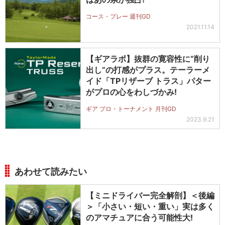
コース・プレー 週刊GD
2021.11.14
【ギアラボ】抜群の寛容性に“削り
出し”の打感がプラス。テーラーメ
イド「TPリザーブ トラス」パター
がプロの心をわしづかみ!
ギア プロ・トーナメント 月刊GD
2023.9.21
あわせて読みたい
【ミニドライバー完全解剖】＜後編
＞「小さい・短い・重い」実は多く
のアマチュアに合う可能性大!