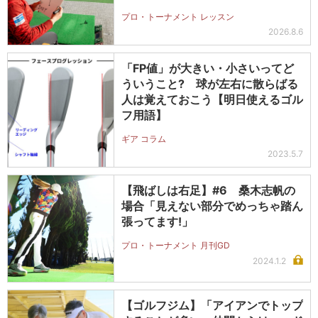
プロ・トーナメント レッスン
2026.8.6
「FP値」が大きい・小さいってど
ういうこと? 球が左右に散らばる
人は覚えておこう【明日使えるゴル
フ用語】
ギア コラム
2023.5.7
【飛ばしは右足】#6 桑木志帆の
場合「見えない部分でめっちゃ踏ん
張ってます!」
プロ・トーナメント 月刊GD
2024.1.2
【ゴルフジム】「アイアンでトップ