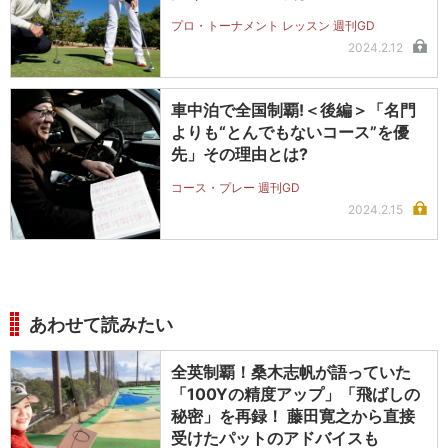
プロ・トーナメント レッスン 週刊GD
2024.2.12
車中泊で全国制覇!＜後編＞「名門
よりも“とんでもないコース”を優
先」その理由とは?
コース・プレー 週刊GD
2024.2.15
あわせて読みたい
全英制覇！桑木志帆が語っていた
「100Yの精度アップ」「飛ばしの
秘密」を再録！ 藤田寛之から直接
受けたパットのアドバイスも