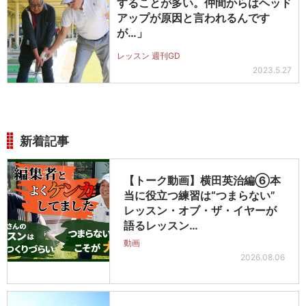
することが多い。仲間からはヘッド
アップが原因と言われるんです
が…」
レッスン 週刊GD
2023.5.27
新着記事
【トーク動画】横田英治編⑥本
当に役立つ練習は“つまらない”
レッスン・オブ・ザ・イヤーが
語るレッスン…
動画
2026.08.06