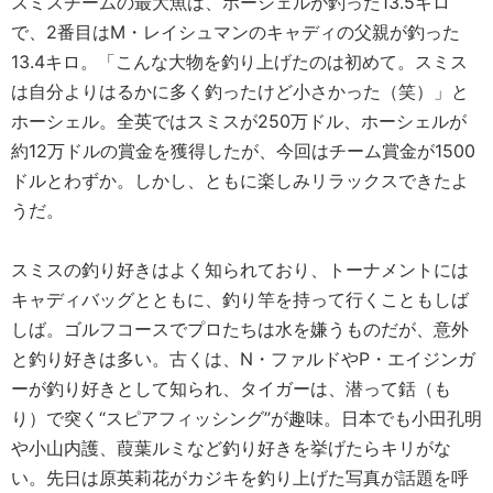
スミスチームの最大魚は、ホーシェルが釣った13.5キロ
で、2番目はM・レイシュマンのキャディの父親が釣った
13.4キロ。「こんな大物を釣り上げたのは初めて。スミス
は自分よりはるかに多く釣ったけど小さかった（笑）」と
ホーシェル。全英ではスミスが250万ドル、ホーシェルが
約12万ドルの賞金を獲得したが、今回はチーム賞金が1500
ドルとわずか。しかし、ともに楽しみリラックスできたよ
うだ。
スミスの釣り好きはよく知られており、トーナメントには
キャディバッグとともに、釣り竿を持って行くこともしば
しば。ゴルフコースでプロたちは水を嫌うものだが、意外
と釣り好きは多い。古くは、N・ファルドやP・エイジンガ
ーが釣り好きとして知られ、タイガーは、潜って銛（も
り）で突く“スピアフィッシング”が趣味。日本でも小田孔明
や小山内護、葭葉ルミなど釣り好きを挙げたらキリがな
い。先日は原英莉花がカジキを釣り上げた写真が話題を呼