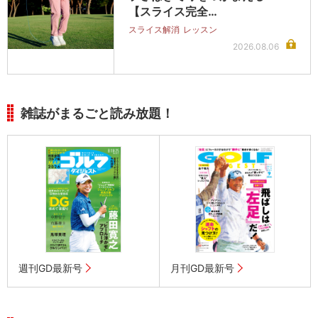
【スライス完全…
スライス解消
レッスン
2026.08.06
雑誌がまるごと読み放題！
週刊GD最新号
月刊GD最新号