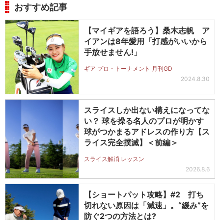
おすすめ記事
【マイギアを語ろう】桑木志帆 ア
イアンは8年愛用「打感がいいから
手放せません!」
ギア プロ・トーナメント 月刊GD
2024.8.30
スライスしか出ない構えになってな
い？ 球を操る名人のプロが明かす
球がつかまるアドレスの作り方【ス
ライス完全撲滅】＜前編＞
スライス解消 レッスン
2026.8.6
【ショートパット攻略】#2 打ち
切れない原因は「減速」。“緩み”を
防ぐ2つの方法とは?