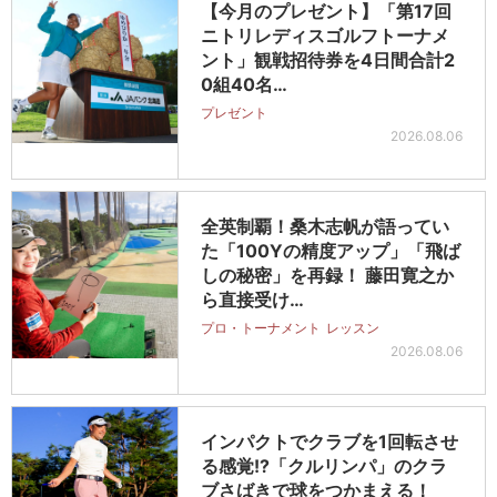
【今月のプレゼント】「第17回
ニトリレディスゴルフトーナメ
ント」観戦招待券を4日間合計2
0組40名…
プレゼント
2026.08.06
全英制覇！桑木志帆が語ってい
た「100Yの精度アップ」「飛ば
しの秘密」を再録！ 藤田寛之か
ら直接受け…
プロ・トーナメント
レッスン
2026.08.06
インパクトでクラブを1回転させ
る感覚!?「クルリンパ」のクラ
ブさばきで球をつかまえる！