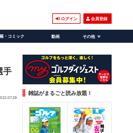
ログイン
会員登録
籍・コミック
動画
その他
選手
雑誌がまるごと読み放題！
022.07.29