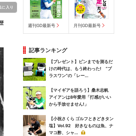
気に入り
歴
週刊GD最新号
月刊GD最新号
記事ランキング
【プレゼント】ピンまでを測るだ
けの時代は、もう終わった! “プ
ラスワン”の「レー...
【マイギアを語ろう】桑木志帆
アイアンは8年愛用「打感がいい
から手放せません!」
【小祝さくら ゴルフときどきタン
塩】Vol.92 好きなものは魚、ナ
マコ酢、シャ...