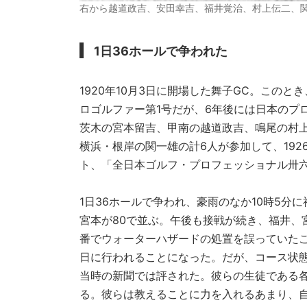
右から越道政吉、安田幸吉、福井覚治、村上伝二、
1日36ホールで争われた
1920年10月3日に開場した舞子GC。この
ロゴルファー第1号だが、6年後には日本のプ
茨木の宮本留吉、甲南の越道政吉、鳴尾の村
横浜・根岸の関一雄の計6人が参加して、192
ト、「全日本ゴルフ・プロフェッショナル卅
1日36ホールで争われ、豪雨のなか10時5分
宮本が80で並ぶ。午後も接戦が続き、福井、宮
番でウォーターハザードの処置を誤っていたこ
日に行われることになった。だが、コース状
当時の新聞では評された。彼らの生徒である
る。彼らは教えることに力を入れるあまり、