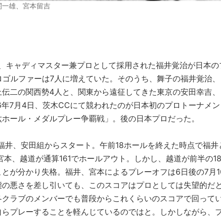
関一雄、宮本留吉
とき、キャディマスター兼プロとして採用された福井覚治が日本の
ロゴルファーは7人に増えていた。そのうち、舞子の福井覚治、
上伝二の関西勢4人と、関東から遠征してきた東京の安田幸吉、
6年7月4日、茨木CCにて競われたのが日本初のプロトーナメン
六ホール・メダルプレー争覇戦」。後の日本プロだった。
に福井、安田組からスタート。午前18ホールを終えた時点で福井
本、越道が通算161でホールアウト。しかし、越道が前半の1
とが分かり失格。福井、宮本によるプレーオフは6日後の7月1
態の悪さを差し引いても、このスコアはプロとしては失望的だ
各クラブのメンバーでも普段からこれくらいのスコアで回って
自らプレーすることを軽んじているのではと。しかしながら、