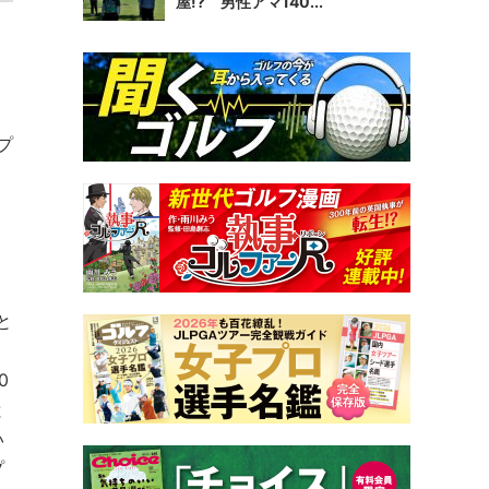
屋!? 男性アマ140...
プ
と
8
0
と
い
プ