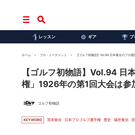
レッスン
ギア
プ
ホーム
プロ・トーナメント
【ゴルフ初物語】Vol.94 日本最古のプロ
【ゴルフ初物語】Vol.94
権」1926年の第1回大会は参
ゴルフ初物語
KEYWORD
宮本留吉
日本プロゴルフ選手権
歴史
福井覚治
茨