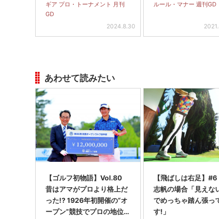
ギア プロ・トーナメント 月刊
ルール・マナー 週刊GD
GD
2024.8.30
2021
あわせて読みたい
【ゴルフ初物語】Vol.80
【飛ばしは右足】#6
昔はアマがプロより格上だ
志帆の場合「見えな
った!? 1926年初開催の“オ
でめっちゃ踏ん張っ
ープン”競技でプロの地位
す!」