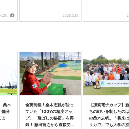
.4.30
2025.3.19
2
 桑木
全英制覇！桑木志帆が語っ
【加賀電子カップ】
い部分
ていた「100Yの精度アッ
ちの戦いを制したのは
てま
プ」「飛ばしの秘密」を再
の桑木志帆。「将来
録！ 藤田寛之から直接受け
リカで。でも大学の