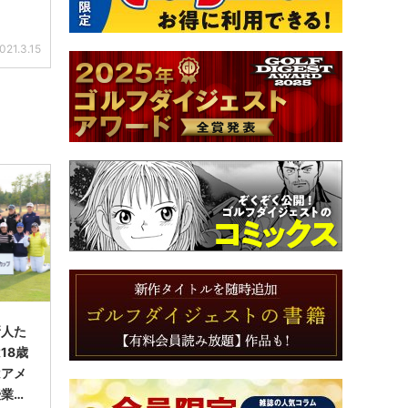
021.3.15
新人た
18歳
はアメ
授業に