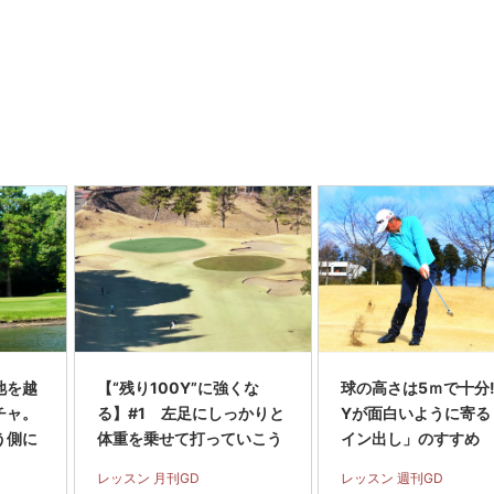
池を越
【“残り100Y”に強くな
球の高さは5ｍで十分! 
チャ。
る】#1 左足にしっかりと
Yが面白いように寄る
う側に
体重を乗せて打っていこう
イン出し」のすすめ
レッスン 月刊GD
レッスン 週刊GD