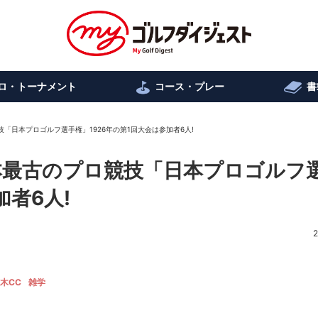
ロ・トーナメント
コース・プレー
書
競技「日本プロゴルフ選手権」1926年の第1回大会は参加者6人!
 日本最古のプロ競技「日本プロゴルフ
加者6人!
2
木CC
雑学