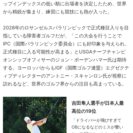
ップインデックスの低い順に出場者を決定したため、世界
から精鋭が集まり、練習にも競技にも熱が入った。
2028年のロサンゼルスパラリンピックで正式種目入りを目
指している障害者ゴルフだが、「この大会を行うことで
IPC（国際パラリンピック委員会）にも好印象を与えられ、
正式種目に入る可能性が高まる」とUSGAチーフチャンピ
オンシップオフィサーのジョン・ボーデンハマー氏は期待
する。ヨーロッパからもIGF（国際ゴルフ連盟）エグゼクテ
ィブディレクターのアントニー・スキャンロン氏が視察に
訪れるなど、世界のゴルフ界からの注目も高まっている。
吉田隼人選手が日本人最
高位の19位
「ドライバーが飛びすぎて
OBになるなどのミスが響い