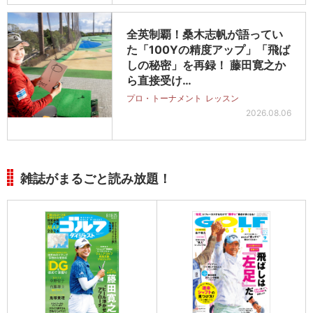
全英制覇！桑木志帆が語ってい
た「100Yの精度アップ」「飛ば
しの秘密」を再録！ 藤田寛之か
ら直接受け…
プロ・トーナメント
レッスン
2026.08.06
雑誌がまるごと読み放題！