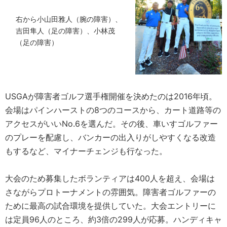
右から小山田雅人（腕の障害）、
吉田隼人（足の障害）、小林茂
（足の障害）
USGAが障害者ゴルフ選手権開催を決めたのは2016年頃。
会場はパインハーストの8つのコースから、カート道路等の
アクセスがいいNo.6を選んだ。その後、車いすゴルファー
のプレーを配慮し、バンカーの出入りがしやすくなる改造
もするなど、マイナーチェンジも行なった。
大会のため募集したボランティアは400人を超え、会場は
さながらプロトーナメントの雰囲気。障害者ゴルファーの
ために最高の試合環境を提供していた。大会エントリーに
は定員96人のところ、約3倍の299人が応募。ハンディキャ