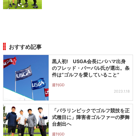
おすすめ記事
黒人初! USGA会長にバハマ出身
のフレッド・パーパル氏が選出。条
件は“ゴルフを愛していること”
週刊GD
2023.1.18
「パラリンピックでゴルフ競技を正
式種目に」障害者ゴルファーの夢舞
台創出へ
週刊GD