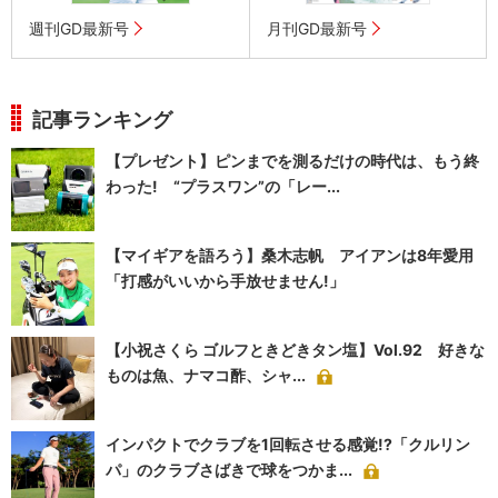
週刊GD最新号
月刊GD最新号
記事ランキング
【プレゼント】ピンまでを測るだけの時代は、もう終
わった! “プラスワン”の「レー...
【マイギアを語ろう】桑木志帆 アイアンは8年愛用
「打感がいいから手放せません!」
【小祝さくら ゴルフときどきタン塩】Vol.92 好きな
ものは魚、ナマコ酢、シャ...
インパクトでクラブを1回転させる感覚!?「クルリン
パ」のクラブさばきで球をつかま...