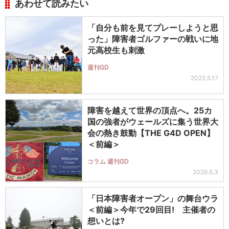
あわせて読みたい
「自分も前を見てプレーしようと思
った」障害者ゴルファーの戦いに地
元高校生も刺激
週刊GD
2022.5.17
障害を越えて世界の頂点へ。25カ
国の強者がウェールズに集う世界大
会の熱き鼓動【THE G4D OPEN】
＜前編＞
コラム 週刊GD
2026.6.3
「日本障害者オープン」の舞台ウラ
＜前編＞今年で29回目! 主催者の
想いとは?