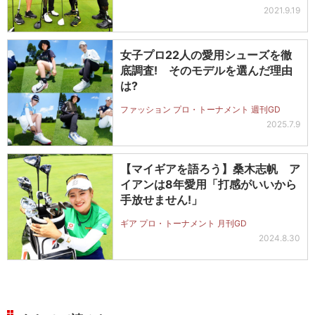
2021.9.19
女子プロ22人の愛用シューズを徹
底調査! そのモデルを選んだ理由
は?
ファッション プロ・トーナメント 週刊GD
2025.7.9
【マイギアを語ろう】桑木志帆 ア
イアンは8年愛用「打感がいいから
手放せません!」
ギア プロ・トーナメント 月刊GD
2024.8.30