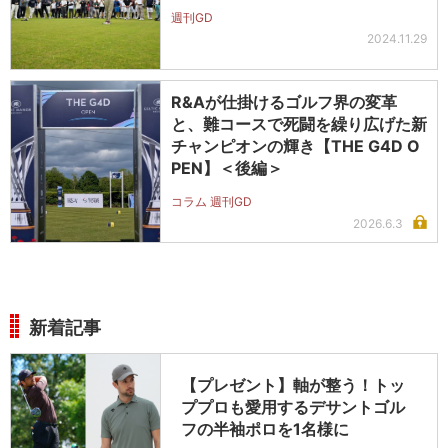
週刊GD
2024.11.29
R&Aが仕掛けるゴルフ界の変革
と、難コースで死闘を繰り広げた新
チャンピオンの輝き【THE G4D O
PEN】＜後編＞
コラム 週刊GD
2026.6.3
新着記事
【プレゼント】軸が整う！トッ
ププロも愛用するデサントゴル
フの半袖ポロを1名様に