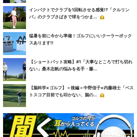
インパクトでクラブを1回転させる感覚!?「クルリン
パ」のクラブさばきで球をつかま...
猛暑を前に今から準備！ゴルフにいいクーラーボック
スあります!!
【ショートパット攻略】#1「大事なところで打ち切れ
ない」桑木志帆の悩みを名手・藤...
【脳科学×ゴルフ】＜後編＞中野信子×内藤雄士「ベス
トスコア目前でも叩かない、脳の...