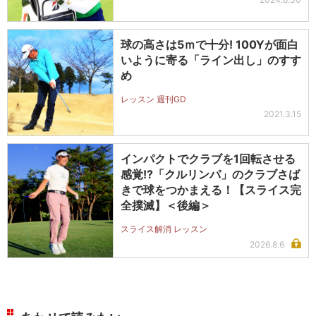
球の高さは5ｍで十分! 100Yが面白
いように寄る「ライン出し」のすす
め
レッスン 週刊GD
2021.3.15
インパクトでクラブを1回転させる
感覚!?「クルリンパ」のクラブさば
きで球をつかまえる！【スライス完
全撲滅】＜後編＞
スライス解消 レッスン
2026.8.6