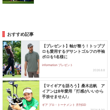
おすすめ記事
【プレゼント】軸が整う！トッププ
ロも愛用するデサントゴルフの半袖
ポロを1名様に
information プレゼント
2026.8.8
【マイギアを語ろう】桑木志帆 ア
イアンは8年愛用「打感がいいから
手放せません!」
ギア プロ・トーナメント 月刊GD
2024.8.30