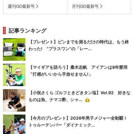
週刊GD最新号
月刊GD最新号
記事ランキング
【プレゼント】ピンまでを測るだけの時代は、もう終
わった! “プラスワン”の「レー...
【マイギアを語ろう】桑木志帆 アイアンは8年愛用
「打感がいいから手放せません!」
【小祝さくら ゴルフときどきタン塩】Vol.92 好きな
ものは魚、ナマコ酢、シャ...
【今月のプレゼント】2026年男子メジャー全制覇！
トゥルーテンパー「ダイナミック...