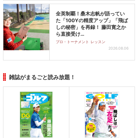
全英制覇！桑木志帆が語ってい
た「100Yの精度アップ」「飛ば
しの秘密」を再録！ 藤田寛之か
ら直接受け…
プロ・トーナメント
レッスン
2026.08.06
雑誌がまるごと読み放題！