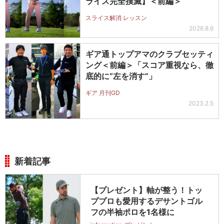
ライス完全撲滅】＜前編＞
スライス解消 レッスン
2026.8.6
ギア通トップアマのクラブセッティ
ング＜前編＞「スコア重視なら、徹
底的に“左を消す”」
ギア 月刊GD
2023.2.5
新着記事
【プレゼント】軸が整う！トッ
ププロも愛用するデサントゴル
フの半袖ポロを1名様に