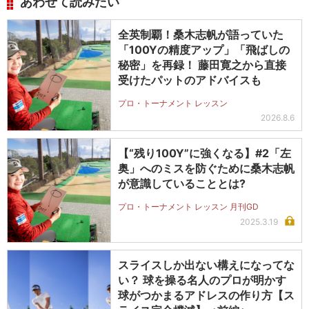
あわせて読みたい
全英制覇！桑木志帆が語っていた
「100Yの精度アップ」「飛ばしの
秘密」を再録！ 藤田寛之から直接
受けたパットのアドバイスも
プロ・トーナメント レッスン
2026.8.6
【“残り100Y”に強くなる】#2「左
奥」へのミスを防ぐために桑木志帆
が意識していることとは?
プロ・トーナメント レッスン 月刊GD
2025.3.19
スライスしか出ない構えになってな
い？ 球を操る名人のプロが明かす
球がつかまるアドレスの作り方【ス