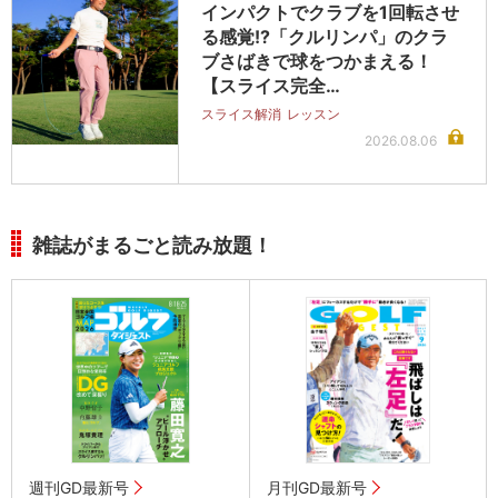
インパクトでクラブを1回転させ
る感覚!?「クルリンパ」のクラ
ブさばきで球をつかまえる！
【スライス完全…
スライス解消
レッスン
2026.08.06
雑誌がまるごと読み放題！
週刊GD最新号
月刊GD最新号