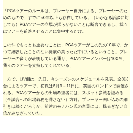
「PGAツアーのルールは、プレーヤー自身による、プレーヤーのた
めのもので、すでに50年以上も存在している。（いかなる訴訟に対
しても）PGAツアーの立場が揺らがないことは断言できるし、我々
はツアーを前進させることに集中するだけ。
この件でもっとも重要なことは、PGAツアーがこの先の10年で、か
つて経験したことのない発展の真っただ中にいるということ。プレ
ーヤーの多くが表明している通り、PGAツアーメンバーは100％、
我々のツアーを支持してくれている」
一方で、LIV側は、先日、今シーズンのスケジュールを発表。全8試
合によるツアーで、初戦は6月9～11日に、英国のロンドンで開催さ
れる。PGAツアーからの出場希望者には、スポット参戦を認める
（全試合への出場義務を課さない）方針。プレーヤー囲い込みの綱
引きは続くだろうが、前述のモナハン氏の言葉には、揺るぎない自
信がみなぎっていた。