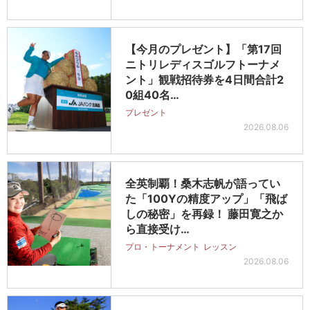
【今月のプレゼント】「第17回
ニトリレディスゴルフトーナメ
ント」観戦招待券を4日間合計2
0組40名…
プレゼント
2026.08.06
全英制覇！桑木志帆が語ってい
た「100Yの精度アップ」「飛ば
しの秘密」を再録！ 藤田寛之か
ら直接受け…
プロ・トーナメント
レッスン
2026.08.06