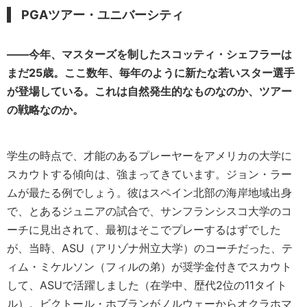
PGAツアー・ユニバーシティ
――今年、マスターズを制したスコッティ・シェフラーは
まだ25歳。ここ数年、毎年のように新たな若いスター選手
が登場している。これは自然発生的なものなのか、ツアー
の戦略なのか。
学生の時点で、才能のあるプレーヤーをアメリカの大学に
スカウトする傾向は、強まってきています。ジョン・ラー
ムが最たる例でしょう。彼はスペイン北部の海岸地域出身
で、とあるジュニアの試合で、サンフランシスコ大学のコ
ーチに見出されて、最初はそこでプレーするはずでした
が、当時、ASU（アリゾナ州立大学）のコーチだった、テ
ィム・ミケルソン（フィルの弟）が奨学金付きでスカウト
して、ASUで活躍しました（在学中、歴代2位の11タイト
ル）。ビクトール・ホブランがノルウェーからオクラホマ