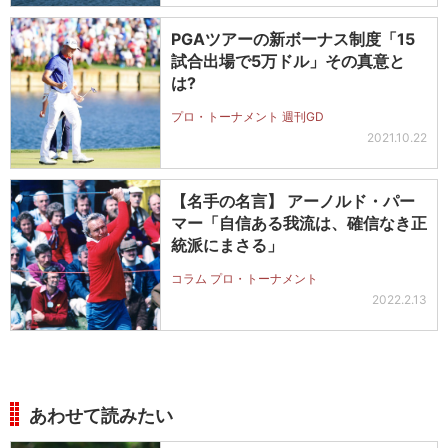
PGAツアーの新ボーナス制度「15
試合出場で5万ドル」その真意と
は?
プロ・トーナメント 週刊GD
2021.10.22
【名手の名言】 アーノルド・パー
マー「自信ある我流は、確信なき正
統派にまさる」
コラム プロ・トーナメント
2022.2.13
あわせて読みたい