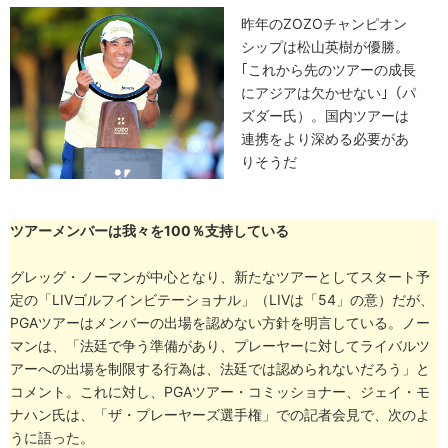
昨年のZOZOチャンピオン
シップは松山英樹が優勝。
｢これから先のツアーの成長
にアジアは欠かせない｣（パ
ズダー氏）。国内ツアーは
連携をより深める必要があ
りそうだ
ツアーメンバーは我々を100％支持している
グレッグ・ノーマンが中心となり、新たなツアーとしてスタート予
定の「LIVゴルフインビテーショナル」（LIVは「54」の意）だが、
PGAツアーはメンバーの出場を認めない方針を明言している。ノー
マンは、「法廷で争う準備があり、プレーヤーに対してライバルツ
アーへの出場を制限する行為は、法廷では認められないだろう」と
コメント。これに対し、PGAツアー・コミッショナー、ジェイ・モ
ナハン氏は、「ザ・プレーヤーズ選手権」での記者会見で、次のよ
うに語った。