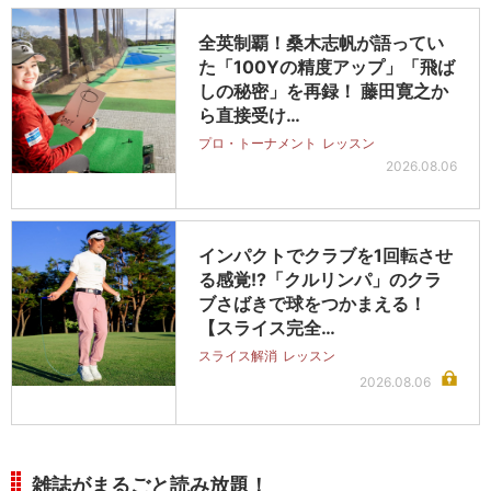
全英制覇！桑木志帆が語ってい
た「100Yの精度アップ」「飛ば
しの秘密」を再録！ 藤田寛之か
ら直接受け…
プロ・トーナメント
レッスン
2026.08.06
インパクトでクラブを1回転させ
る感覚!?「クルリンパ」のクラ
ブさばきで球をつかまえる！
【スライス完全…
スライス解消
レッスン
2026.08.06
雑誌がまるごと読み放題！