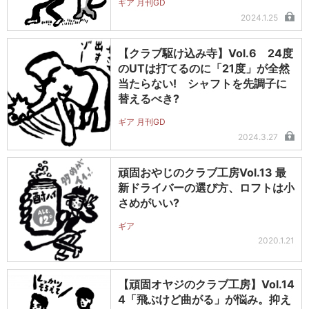
ギア 月刊GD
2024.1.25
【クラブ駆け込み寺】Vol.6 24度
のUTは打てるのに「21度」が全然
当たらない! シャフトを先調子に
替えるべき?
ギア 月刊GD
2024.3.27
頑固おやじのクラブ工房Vol.13 最
新ドライバーの選び方、ロフトは小
さめがいい?
ギア
2020.1.21
【頑固オヤジのクラブ工房】Vol.14
4「飛ぶけど曲がる」が悩み。抑え