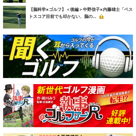
【脳科学×ゴルフ】＜後編＞中野信子×内藤雄士「ベス
トスコア目前でも叩かない、脳の...