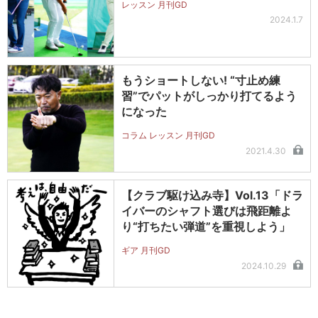
レッスン 月刊GD
2024.1.7
もうショートしない! “寸止め練
習”でパットがしっかり打てるよう
になった
コラム レッスン 月刊GD
2021.4.30
【クラブ駆け込み寺】Vol.13「ドラ
イバーのシャフト選びは飛距離よ
り“打ちたい弾道”を重視しよう」
ギア 月刊GD
2024.10.29