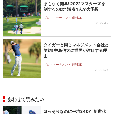
まもなく開幕! 2022マスターズを
制するのは? 識者4人が大予想
プロ・トーナメント 週刊GD
2022.4.7
タイガーと同じマネジメント会社と
契約! 中島啓太に世界が注目する理
由
プロ・トーナメント 週刊GD
2022.1.24
あわせて読みたい
ほっそりなのに平均340Y! 新世代