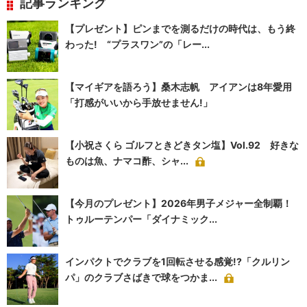
記事ランキング
【プレゼント】ピンまでを測るだけの時代は、もう終
わった! “プラスワン”の「レー...
【マイギアを語ろう】桑木志帆 アイアンは8年愛用
「打感がいいから手放せません!」
【小祝さくら ゴルフときどきタン塩】Vol.92 好きな
ものは魚、ナマコ酢、シャ...
【今月のプレゼント】2026年男子メジャー全制覇！
トゥルーテンパー「ダイナミック...
インパクトでクラブを1回転させる感覚!?「クルリン
パ」のクラブさばきで球をつかま...