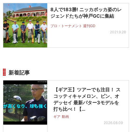
8人で183勝! ニッカボッカ姿のレ
ジェンドたちが神戸GCに集結
プロ・トーナメント 週刊GD
2021.9.28
新着記事
【ギア王】ツアーでも注目！ ス
コッティキャメロン、ピン、オ
デッセイ 最新パター3モデルを
打ち比べ！【…
ギア
動画
2026.08.09