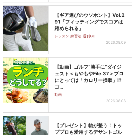
【ギア選びのウソホント】Vol.2
91「フィッティングでスコアは
縮められる」
レッスン
練習法
週刊GD
2026.08.09
【動画】ゴルフ“勝手に”ダイジ
ェスト＜もやもやFile.37＞プロ
にとっては「カロリー摂取」!?
ゴ…
動画
2026.08.08
【プレゼント】軸が整う！トッ
ププロも愛用するデサントゴル