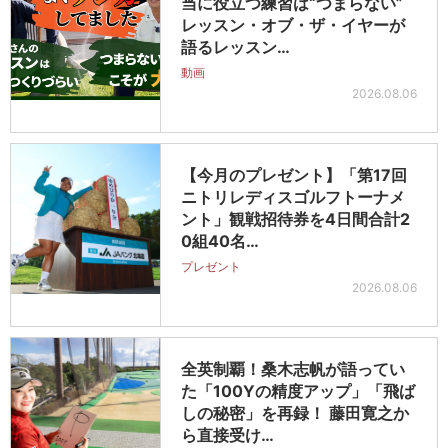
当に役立つ練習は“つまらない”
レッスン・オブ・ザ・イヤーが
語るレッスン…
動画
2026.08.06
【今月のプレゼント】「第17回
ニトリレディスゴルフトーナメ
ント」観戦招待券を4日間合計2
0組40名…
プレゼント
2026.08.06
全英制覇！桑木志帆が語ってい
た「100Yの精度アップ」「飛ば
しの秘密」を再録！ 藤田寛之か
ら直接受け…