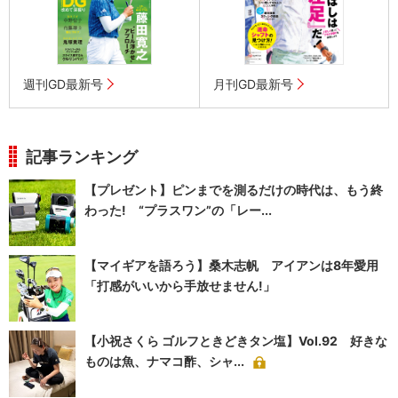
週刊GD最新号
月刊GD最新号
記事ランキング
【プレゼント】ピンまでを測るだけの時代は、もう終
わった! “プラスワン”の「レー...
【マイギアを語ろう】桑木志帆 アイアンは8年愛用
「打感がいいから手放せません!」
【小祝さくら ゴルフときどきタン塩】Vol.92 好きな
ものは魚、ナマコ酢、シャ...