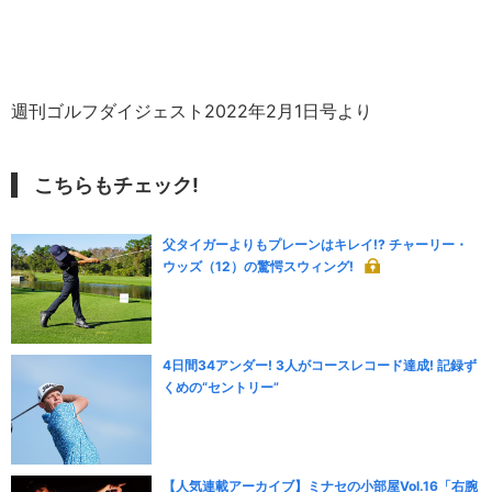
週刊ゴルフダイジェスト2022年2月1日号より
こちらもチェック!
父タイガーよりもプレーンはキレイ!? チャーリー・
ウッズ（12）の驚愕スウィング!
4日間34アンダー! 3人がコースレコード達成! 記録ず
くめの“セントリー”
【人気連載アーカイブ】ミナセの小部屋Vol.16「右腕