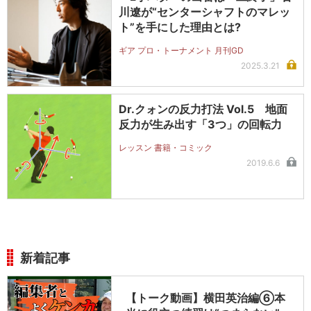
川遼が“センターシャフトのマレッ
ト”を手にした理由とは?
ギア プロ・トーナメント 月刊GD
2025.3.21
Dr.クォンの反力打法 Vol.5 地面
反力が生み出す「3つ」の回転力
レッスン 書籍・コミック
2019.6.6
新着記事
【トーク動画】横田英治編⑥本