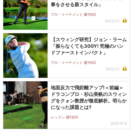
事をさせる新スタイル」
プロ・トーナメント 週刊GD
2022.1.11
【スウィング研究】ジョン・ラーム
「振らなくても300Y! 究極のハン
ドファーストインパクト」
プロ・トーナメント 週刊GD
2022.2.1
地面反力で飛距離アップ!＜前編＞
ドラコンプロ・杉山美帆のスウィン
グをクォン教授が徹底解析。明らか
になった課題とは?
レッスン 週刊GD
2025.10.8