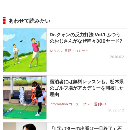
あわせて読みたい
Dr.クォンの反力打法 Vol.1 ふつう
のおじさんがなぜ軽々300ヤード?
レッスン 書籍・コミック
2019.6.2
宿泊者には無料レッスンも。栃木県
のゴルフ場がアカデミーを開校した
理由
information コース・プレー 週刊GD
2022.5.12
「L字パターの出番は一旦終了」石