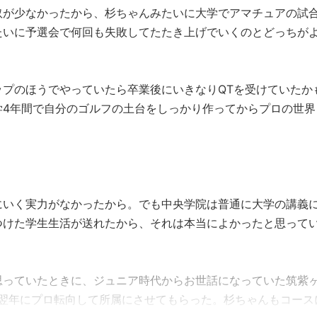
が少なかったから、杉ちゃんみたいに大学でアマチュアの試
たいに予選会で何回も失敗してたたき上げでいくのとどっちが
ップのほうでやっていたら卒業後にいきなりQTを受けていたか
学4年間で自分のゴルフの土台をしっかり作ってからプロの世界
にいく実力がなかったから。でも中央学院は普通に大学の講義
つけた学生生活が送れたから、それは本当によかったと思って
思っていたときに、ジュニア時代からお世話になっていた筑紫
、翌年にプロ転向して所属にさせてもらった。杉ちゃんもコース