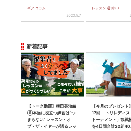
用語】
ギア コラム
レッスン 週刊GD
2023.5.7
新着記事
【トーク動画】横田英治編
【今月のプレゼント
⑥本当に役立つ練習は“つ
17回 ニトリレディ
まらない” レッスン・オ
トーナメント」観戦
ブ・ザ・イヤーが語るレッ
を4日間合計20組40