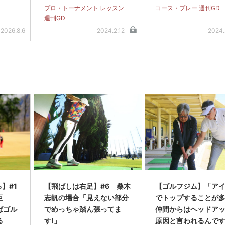
編＞
プロ・トーナメント レッスン
コース・プレー 週刊GD
週刊GD
2026.8.6
2024.2.12
2024.
る】#1
【飛ばしは右足】#6 桑木
【ゴルフジム】「ア
距
志帆の場合「見えない部分
でトップすることが
ればゴル
でめっちゃ踏ん張ってま
仲間からはヘッドア
る
す!」
原因と言われるんで