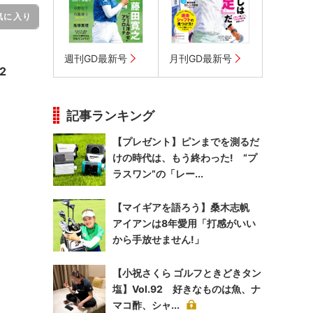
気に入り
週刊GD最新号
月刊GD最新号
2
記事ランキング
【プレゼント】ピンまでを測るだ
けの時代は、もう終わった! “プ
ラスワン”の「レー...
【マイギアを語ろう】桑木志帆
アイアンは8年愛用「打感がいい
から手放せません!」
【小祝さくら ゴルフときどきタン
塩】Vol.92 好きなものは魚、ナ
マコ酢、シャ...