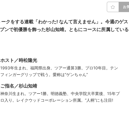
お
ークをする連載「わかった! なんて言えません」。今週のゲス
プンで初優勝を飾った杉山知靖。ともにコースに所属している
ホスト／時松隆光
1993年生まれ、福岡県出身。ツアー通算3勝。プロ10年目。テン
フィンガーグリップで戦う。愛称は“ゲンちゃん”
ご指名／杉山知靖
神奈川生まれ。ツアー1勝。明徳義塾、中央学院大卒業後、15年プ
ロ入り。レイクウッドコーポレーション所属。“人柄”にも注目!