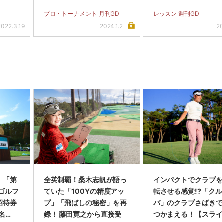
が…」
プロ・トーナメント 月刊GD
レッスン 週刊GD
2022.3.19
2024.1.2
2
】「第
全英制覇！桑木志帆が語っ
インパクトでクラブを
スゴルフ
ていた「100Yの精度アッ
転させる感覚!?「ク
招待券
プ」「飛ばしの秘密」を再
パ」のクラブさばき
名…
録！ 藤田寛之から直接受
つかまえる！【スラ