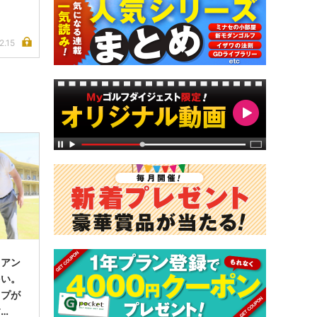
2.15
イアン
多い。
ップが
す