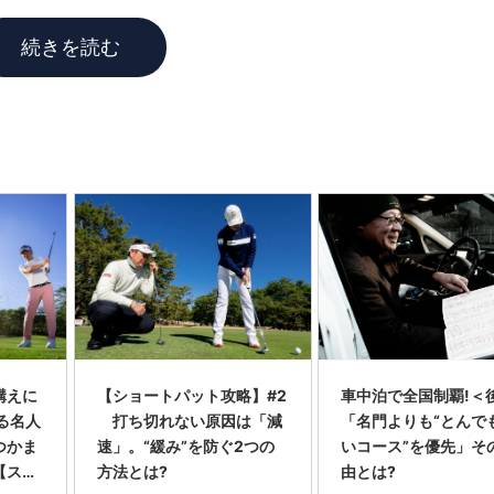
続きを読む
構えに
【ショートパット攻略】#2
車中泊で全国制覇!＜
る名人
打ち切れない原因は「減
「名門よりも“とんで
つかま
速」。“緩み”を防ぐ2つの
いコース”を優先」そ
【スラ
方法とは?
由とは?