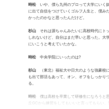
時松
いや、僕ら九州のプロって大学にいく奴
に出て自信をつけていくゴルフ人生と、僕み
かったのかなと思ったんだけど。
杉山
それは源ちゃんみたいに高校時代にト
しれないけど、自分はまだ早いと思った。大
にいこうと考えていたかな。
時松
中央学院にいったのは?
杉山
（東北）福祉大や日大のような強豪校
も出て部活もあって、オン、オフをしっかり
る。
時松
僕は高校を卒業して研修生になろうと
丘GCから練習をしてもいいと言ってもらい