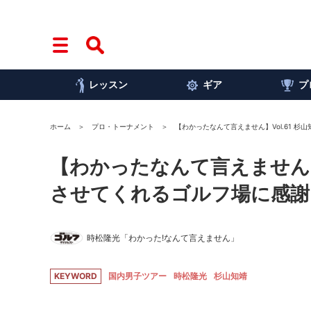
レッスン
ギア
プ
ホーム
プロ・トーナメント
【わかったなんて言えません】Vol.61 
【わかったなんて言えません】V
させてくれるゴルフ場に感謝
時松隆光「わかった!なんて言えません」
KEYWORD
国内男子ツアー
時松隆光
杉山知靖