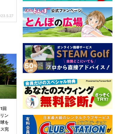
023.5.27
1回
ルリン
で球を
イス完