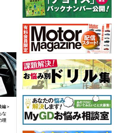
後編＞
もな
の理