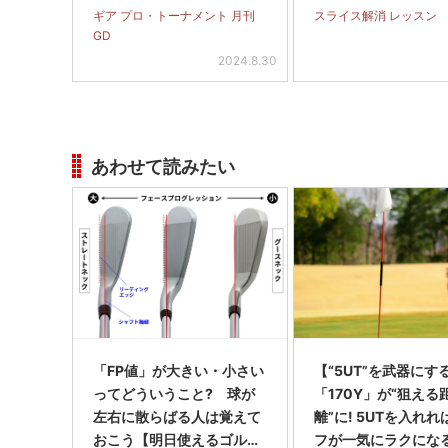
イス完全撲滅】＜前
ギア プロ・トーナメント 月刊
スライス解消 レッスン
GD
2024.8.30
あわせて読みたい
「FP値」が大きい・小さい
【“5UT”を武器にす
ってどういうこと? 球が
「170Y」が“狙える
左右に散らばる人は覚えて
離”に! 5UTを入れ
おこう【明日使えるゴルフ
フが一気にラクにな