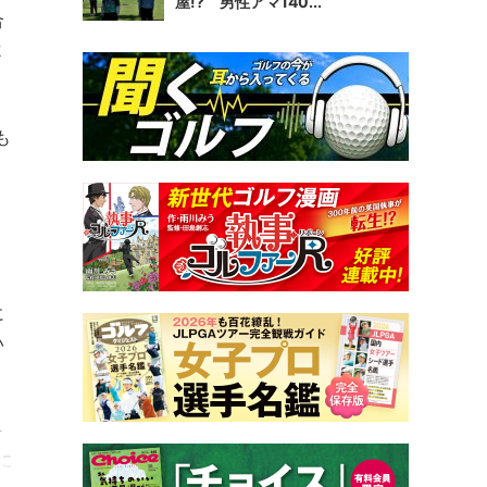
屋!? 男性アマ140...
合
よ
も
に
い
ヶ
に