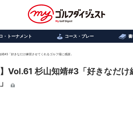
ロ・トーナメント
コース・プレー
書
杉山知靖#3「好きなだけ練習させてくれるゴルフ場に感謝」
ol.61 杉山知靖#3「好きなだけ
」