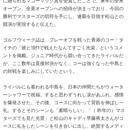
に贈られるマコーマック賞を受賞したことで、来年の全米
オープン、全英オープンへの招待が決まっており、今回の
勝利でマスターズの切符を手にし、連覇を目指す松山との
競演が実現すると伝えた。
ゴルフウィーク誌は、プレーオフを戦った香港のコー・タ
イチの「彼と1対1で戦えたなんてすごく光栄」というコメ
ントを掲載。ジュニア時代から競い合ってきたライバルだ
が、ここ数年は直接対決がなく、コーは強くなった中島と
の対戦を楽しみにしていたという。
ライバルにも慕われる中島を、日本の仲間たちがウォータ
ーシャワーで祝福。すると思わずうれし涙があふれ、感情
を爆発させた。その後、コースに向かって背筋を伸ばし一
礼。するとそのシーンも「素晴らしい」「（ 昨年の）マス
ターズでも見た光景」と松山のキャディ早藤将太さんがコ
ースに礼をしたシーンを引き合いに出し、絶賛するメディ