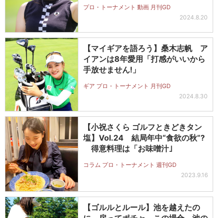
プロ・トーナメント 動画 月刊GD
2024.8.20
【マイギアを語ろう】桑木志帆 ア
イアンは8年愛用「打感がいいから
手放せません!」
ギア プロ・トーナメント 月刊GD
2024.8.30
【小祝さくら ゴルフときどきタン
塩】Vol.24 結局年中“食欲の秋”?
得意料理は「お味噌汁｣
コラム プロ・トーナメント 週刊GD
2023.9.16
【ゴルルとルール】池を越えたの
に、戻ってポチャ。この場合、池の