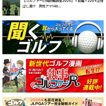
【ゴルファーの飛距離調査2025】＜前編＞220Yは飛
ばし屋!? 男性アマ140...