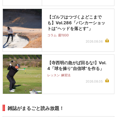
【ゴルフはつづくよどこまで
も】Vol.286「バンカーショッ
トは“ヘッドを落とす”」
コラム
週刊GD
2026.08.06
【寺西明の急がば回るな!】Vol.
4「球を操り”自信球”を作る」
レッスン
練習法
2026.08.05
雑誌がまるごと読み放題！