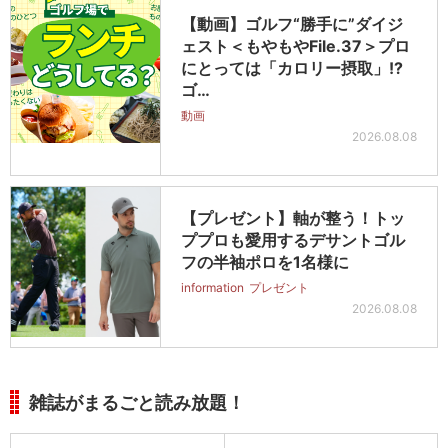
【動画】ゴルフ“勝手に”ダイジ
ェスト＜もやもやFile.37＞プロ
にとっては「カロリー摂取」!?
ゴ…
動画
2026.08.08
【プレゼント】軸が整う！トッ
ププロも愛用するデサントゴル
フの半袖ポロを1名様に
information
プレゼント
2026.08.08
雑誌がまるごと読み放題！