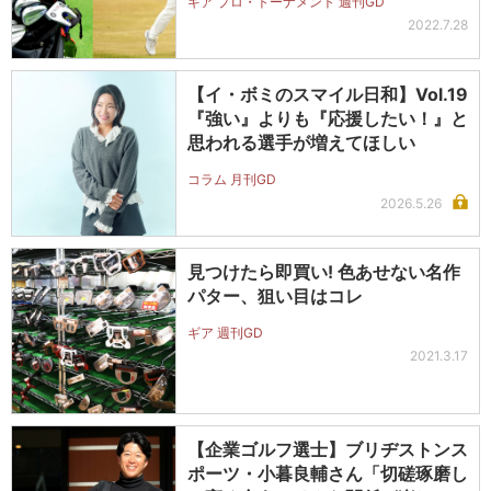
ギア プロ・トーナメント 週刊GD
2022.7.28
【イ・ボミのスマイル日和】Vol.19
『強い』よりも『応援したい！』と
思われる選手が増えてほしい
コラム 月刊GD
2026.5.26
見つけたら即買い! 色あせない名作
パター、狙い目はコレ
ギア 週刊GD
2021.3.17
【企業ゴルフ選士】ブリヂストンス
ポーツ・小暮良輔さん「切磋琢磨し