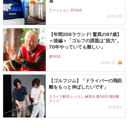
選
ファッション 月刊GD
2025.1.25
【年間200ラウンド! 驚異の97歳】
＜後編＞「ゴルフの課題は“脱力”。
70年やっていても難しい」
週刊GD
2026.1.15
【ゴルフジム】「ドライバーの飛距
離をもっと伸ばしたいです」
スライス解消 レッスン 練習法 週刊GD 飛距離
アップ
2026.8.2