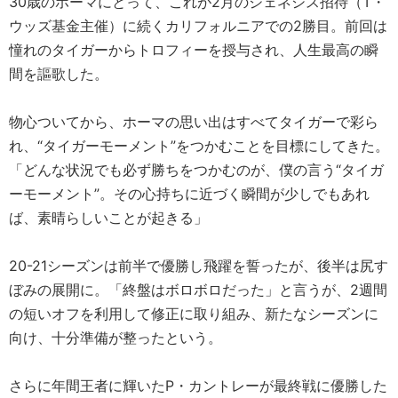
30歳のホーマにとって、これが2月のジェネシス招待（T・
ウッズ基金主催）に続くカリフォルニアでの2勝目。前回は
憧れのタイガーからトロフィーを授与され、人生最高の瞬
間を謳歌した。
物心ついてから、ホーマの思い出はすべてタイガーで彩ら
れ、“タイガーモーメント”をつかむことを目標にしてきた。
「どんな状況でも必ず勝ちをつかむのが、僕の言う“タイガ
ーモーメント”。その心持ちに近づく瞬間が少しでもあれ
ば、素晴らしいことが起きる」
20-21シーズンは前半で優勝し飛躍を誓ったが、後半は尻す
ぼみの展開に。「終盤はボロボロだった」と言うが、2週間
の短いオフを利用して修正に取り組み、新たなシーズンに
向け、十分準備が整ったという。
さらに年間王者に輝いたP・カントレーが最終戦に優勝した