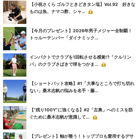
【小祝さくら ゴルフときどきタン塩】Vol.92 好きな
ものは魚、ナマコ酢、シャ...
【今月のプレゼント】2026年男子メジャー全制覇！
トゥルーテンパー「ダイナミック...
インパクトでクラブを1回転させる感覚!?「クルリン
パ」のクラブさばきで球をつかま...
【ショートパット攻略】#1「大事なところで打ち切れ
ない」桑木志帆の悩みを名手・藤...
【“残り100Y”に強くなる】#2「左奥」へのミスを防
ぐために桑木志帆が意識して...
【プレゼント】軸が整う！トッププロも愛用するデサ