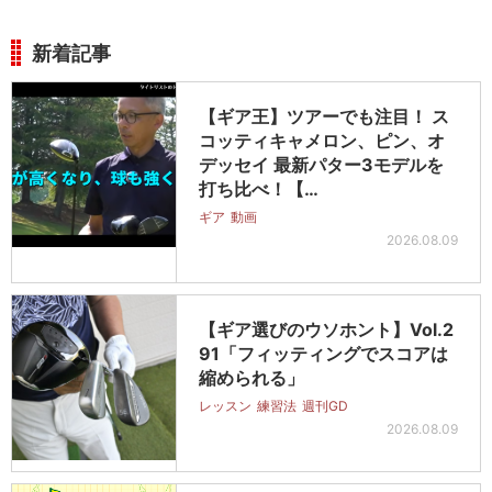
新着記事
【ギア王】ツアーでも注目！ ス
コッティキャメロン、ピン、オ
デッセイ 最新パター3モデルを
打ち比べ！【…
ギア
動画
2026.08.09
【ギア選びのウソホント】Vol.2
91「フィッティングでスコアは
縮められる」
レッスン
練習法
週刊GD
2026.08.09