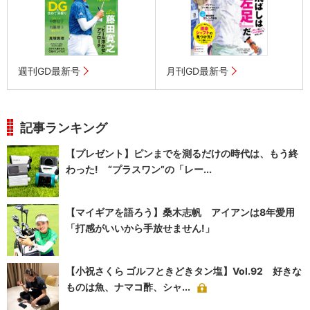
週刊GD最新号
月刊GD最新号
記事ランキング
【プレゼント】ピンまでを測るだけの時代は、もう終
わった! “プラスワン”の「レー...
【マイギアを語ろう】桑木志帆 アイアンは8年愛用
「打感がいいから手放せません!」
【小祝さくら ゴルフときどきタン塩】Vol.92 好きな
ものは魚、ナマコ酢、シャ...