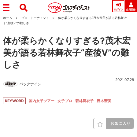
ログイン
会員登録
ホーム
プロ・トーナメント
体が柔らかくなりすぎる?茂木宏美が語る若林舞衣
子“産後V”の難しさ
体が柔らかくなりすぎる?茂木宏
美が語る若林舞衣子“産後V”の難
しさ
2021.07.28
バックナイン
KEYWORD
国内女子ツアー
女子プロ
若林舞衣子
茂木宏美
お気に入り