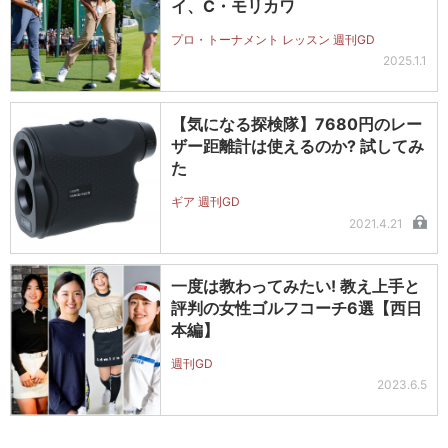
イ、C・モリカワ
プロ・トーナメント レッスン 週刊GD
2025.1.1
【気になる探検隊】7680円のレー
ザー距離計は使えるのか? 試してみ
た
ギア 週刊GD
2021.4.21
一度は教わってみたい! 教え上手と
評判の女性ゴルフコーチ6選【西日
本編】
週刊GD
2023.6.5