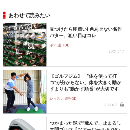
あわせて読みたい
見つけたら即買い! 色あせない名作
パター、狙い目はコレ
ギア 週刊GD
2021.3.17
【ゴルフジム】「“体を使って打
つ”が分からない」体を大きく動か
すよりも“動かす順番”が大切です
レッスン 週刊GD
2021.6.7
つかまった球で“飛んで、止まる”。
本間ゴルフ『ツアーワールド GS』