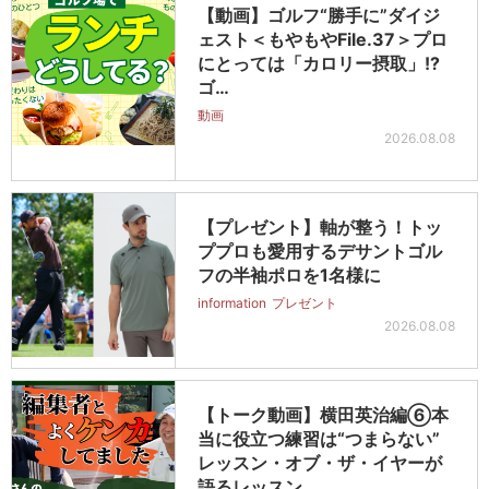
【動画】ゴルフ“勝手に”ダイジ
ェスト＜もやもやFile.37＞プロ
にとっては「カロリー摂取」!?
ゴ…
動画
2026.08.08
【プレゼント】軸が整う！トッ
ププロも愛用するデサントゴル
フの半袖ポロを1名様に
information
プレゼント
2026.08.08
【トーク動画】横田英治編⑥本
当に役立つ練習は“つまらない”
レッスン・オブ・ザ・イヤーが
語るレッスン…