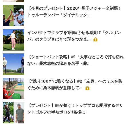
【今月のプレゼント】2026年男子メジャー全制覇！
トゥルーテンパー「ダイナミック...
インパクトでクラブを1回転させる感覚!?「クルリン
パ」のクラブさばきで球をつかま...
【ショートパット攻略】#1「大事なところで打ち切れ
ない」桑木志帆の悩みを名手・藤...
【“残り100Y”に強くなる】#2「左奥」へのミスを防
ぐために桑木志帆が意識して...
【プレゼント】軸が整う！トッププロも愛用するデサ
ントゴルフの半袖ポロを1名様に