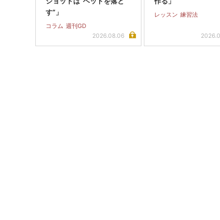
ショットは“ヘッドを落と
作る」
す”」
レッスン
練習法
コラム
週刊GD
2026.08.06
2026.