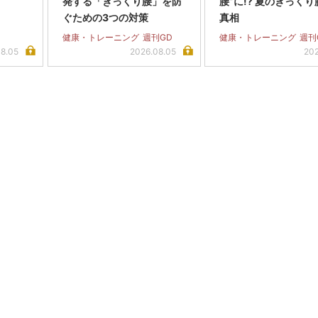
発する「ぎっくり腰」を防
腰”に!? 夏のぎっく
ぐための3つの対策
真相
健康・トレーニング
週刊GD
健康・トレーニング
週刊
08.05
2026.08.05
202