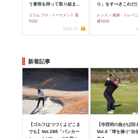
う覚悟を持って取り組まな
り」をすべきこれだ
いと後悔します」
由
コラム プロ・トーナメント 週
レッスン 健康・トレー
刊GD
週刊GD
2023.7.2
新着記事
【ゴルフはつづくよどこま
【寺西明の急がば回る
でも】Vol.286「バンカー
Vol.4「球を操り”自