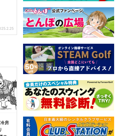
025.2.25
＞冷房
り