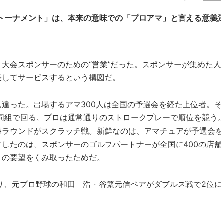
Mトーナメント」は、本来の意味での「プロアマ」と言える意義
大会スポンサーのための“営業”だった。スポンサーが集めた人
表してサービスするという構図だ。
違った。出場するアマ300人は全国の予選会を経た上位者。
つ同組で回る。プロは通常通りのストロークプレーで順位を競う
勝ラウンドがスクラッチ戦。新鮮なのは、アマチュアが予選会
したのは、スポンサーのゴルフパートナーが全国に400の店
との要望をくみ取ったためだ。
り、元プロ野球の和田一浩・谷繁元信ペアがダブルス戦で2位