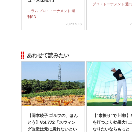
は「お味噌汁｣
プロ・トーナメント 週刊
コラム プロ・トーナメント 週
刊GD
2023.9.16
2
あわせて読みたい
【岡本綾子 ゴルフの、ほん
【“素振り”で上達!】
とう】Vol.772「スウィン
を打つより効果大! 
グ改造は元に戻れないとい
なりたいならもっと