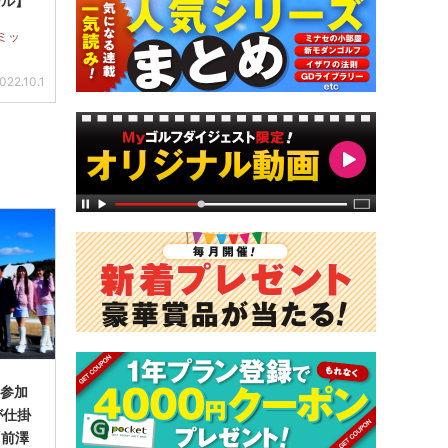
ール】
ミッ
022.10.1
に参加
が仕掛
「前澤