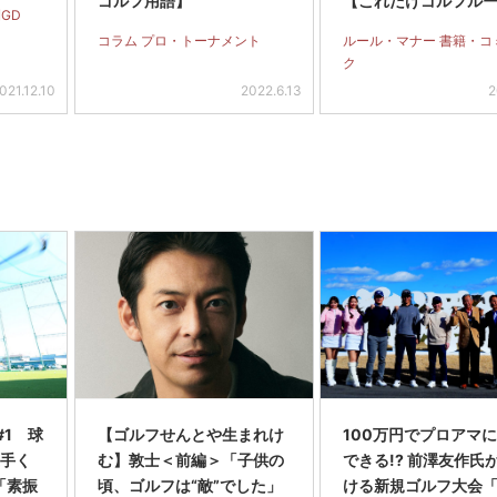
ゴルフ用語】
【これだけゴルフル
GD
コラム プロ・トーナメント
ルール・マナー 書籍・コ
ク
021.12.10
2022.6.13
2
#1 球
【ゴルフせんとや生まれけ
100万円でプロアマ
上手く
む】敦士＜前編＞「子供の
できる!? 前澤友作氏
「素振
頃、ゴルフは“敵”でした」
ける新規ゴルフ大会