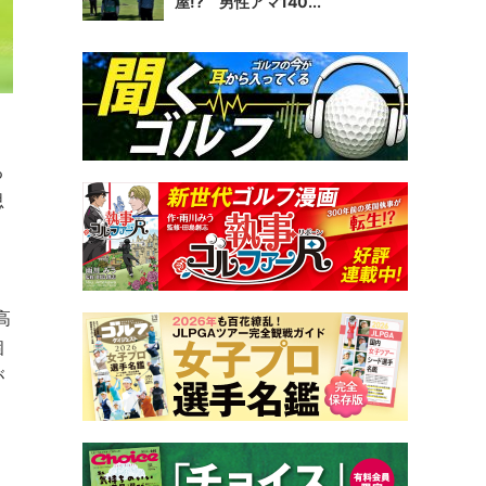
屋!? 男性アマ140...
る
思
高
個
が