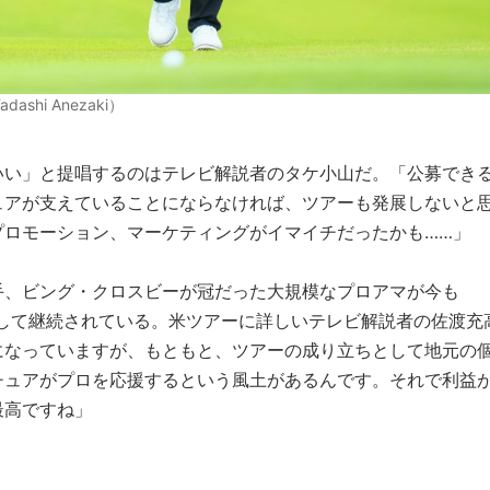
hi Anezaki）
いい」と提唱するのはテレビ解説者のタケ小山だ。「公募でき
ュアが支えていることにならなければ、ツアーも発展しないと
プロモーション、マーケティングがイマイチだったかも……」
手、ビング・クロスビーが冠だった大規模なプロアマが今も
として継続されている。米ツアーに詳しいテレビ解説者の佐渡充
になっていますが、もともと、ツアーの成り立ちとして地元の
チュアがプロを応援するという風土があるんです。それで利益
最高ですね」