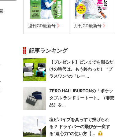
深
週刊GD最新号
月刊GD最新号
記事ランキング
【プレゼント】ピンまでを測るだ
そ
けの時代は、もう終わった! “プ
。
ラスワン”の「レー...
を
舗
ZERO HALLIBURTONの「ポケッ
タブル ランドリートート」（非売
品）を...
に
塩ビパイプを真っすぐ投げられ
る？ ドライバーの飛びが一変す
る“遠心力”の使い方【...