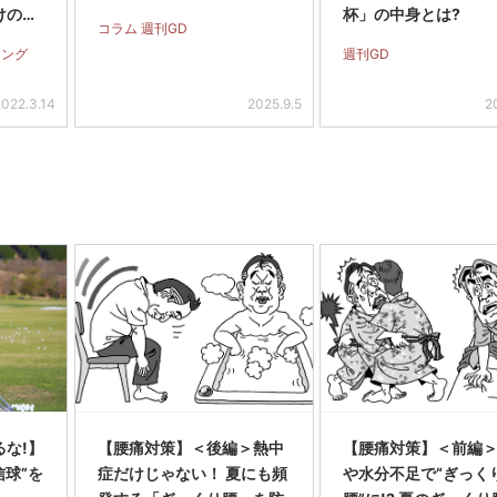
けの理
杯」の中身とは?
コラム 週刊GD
ニング
週刊GD
2022.3.14
2025.9.5
2
な!】
【腰痛対策】＜後編＞熱中
【腰痛対策】＜前編
信球”を
症だけじゃない！ 夏にも頻
や水分不足で“ぎっく