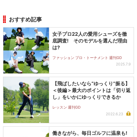
おすすめ記事
女子プロ22人の愛用シューズを徹
底調査! そのモデルを選んだ理由
は?
ファッション プロ・トーナメント 週刊GD
2025.7.9
【飛ばしたいなら“ゆっくり”振る】
＜後編＞最大のポイントは「切り返
し」をいかにゆっくりできるか
レッスン 週刊GD
2022.6.23
働きながら、毎日ゴルフに温泉も!