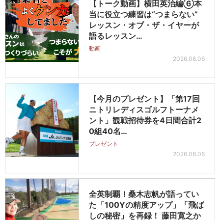
【トーク動画】横田英治編⑥本
当に役立つ練習は“つまらない”
レッスン・オブ・ザ・イヤーが
語るレッスン…
動画
2026.08.06
【今月のプレゼント】「第17回
ニトリレディスゴルフトーナメ
ント」観戦招待券を4日間合計2
0組40名…
プレゼント
2026.08.06
全英制覇！桑木志帆が語ってい
た「100Yの精度アップ」「飛ば
しの秘密」を再録！ 藤田寛之か