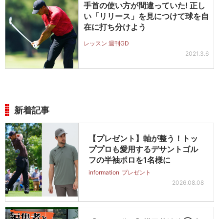
手首の使い方が間違っていた! 正し
い「リリース」を見につけて球を自
在に打ち分けよう
レッスン 週刊GD
2021.3.6
新着記事
【プレゼント】軸が整う！トッ
ププロも愛用するデサントゴル
フの半袖ポロを1名様に
information
プレゼント
2026.08.08