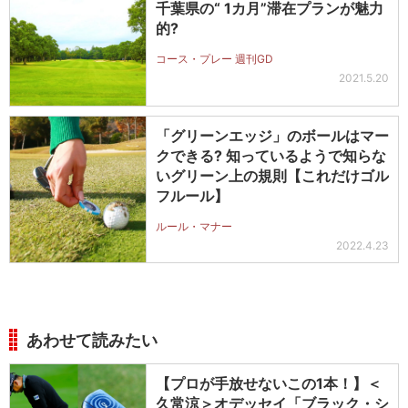
千葉県の“ 1カ月”滞在プランが魅力
的?
コース・プレー 週刊GD
2021.5.20
「グリーンエッジ」のボールはマー
クできる? 知っているようで知らな
いグリーン上の規則【これだけゴル
フルール】
ルール・マナー
2022.4.23
あわせて読みたい
【プロが手放せないこの1本！】＜
久常涼＞オデッセイ「ブラック・シ