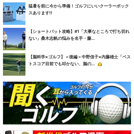
猛暑を前に今から準備！ゴルフにいいクーラーボック
スあります!!
【ショートパット攻略】#1「大事なところで打ち切れ
ない」桑木志帆の悩みを名手・藤...
【脳科学×ゴルフ】＜後編＞中野信子×内藤雄士「ベス
トスコア目前でも叩かない、脳の...