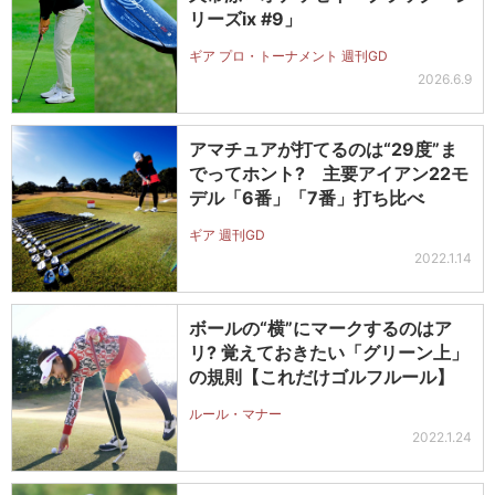
リーズix #9」
ギア プロ・トーナメント 週刊GD
2026.6.9
アマチュアが打てるのは“29度”ま
でってホント? 主要アイアン22モ
デル「6番」「7番」打ち比べ
ギア 週刊GD
2022.1.14
ボールの“横”にマークするのはア
リ? 覚えておきたい「グリーン上」
の規則【これだけゴルフルール】
ルール・マナー
2022.1.24