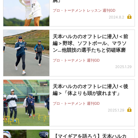
腕」
プロ・トーナメント レッスン 週刊GD
2024.8.2
天本ハルカのオフトレに潜入!＜前
編＞野球、ソフトボール、マラソ
ン…他競技の選手たちと切磋琢磨
プロ・トーナメント 週刊GD
2025.1.29
天本ハルカのオフトレに潜入!＜後
編＞「体よりも頭が疲れます」
プロ・トーナメント 週刊GD
2025.1.29
【マイギアを語ろう】天本ハルカ