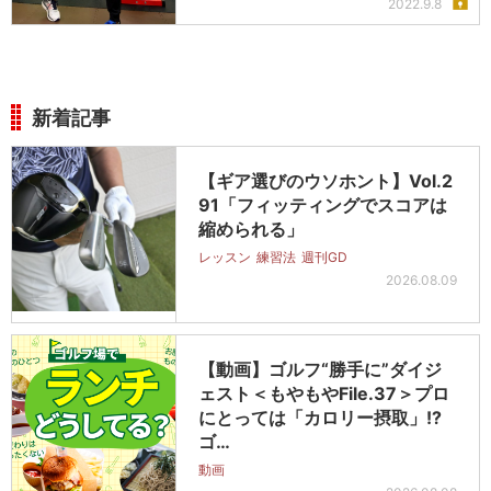
2022.9.8
新着記事
【ギア選びのウソホント】Vol.2
91「フィッティングでスコアは
縮められる」
レッスン
練習法
週刊GD
2026.08.09
【動画】ゴルフ“勝手に”ダイジ
ェスト＜もやもやFile.37＞プロ
にとっては「カロリー摂取」!?
ゴ…
動画