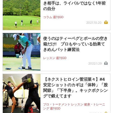
き相手は、ライバルではなく1年前
の自分
コラム 週刊GD
2021.10.20
使うのはティーペグとボールの空き
箱だけ! プロもやっている効果て
きめんパット練習法
レッスン 週刊GD
2022.1.29
【ネクストヒロイン菅沼菜々】#4
安定ショットのカギは「体幹」「股
関節」「下半身」。キックボクシン
グで鍛えてます
プロ・トーナメント レッスン 健康・トレーニ
ング 週刊GD