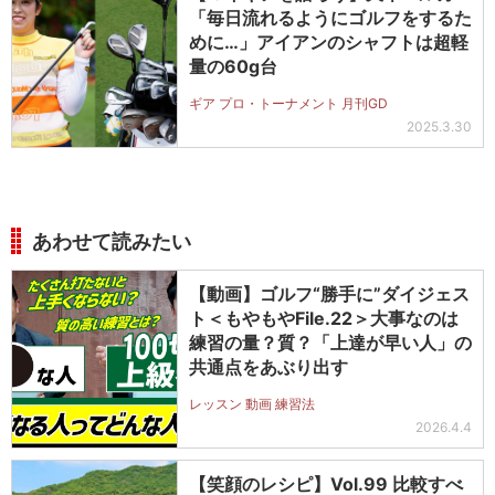
「毎日流れるようにゴルフをするた
めに…」アイアンのシャフトは超軽
量の60g台
ギア プロ・トーナメント 月刊GD
2025.3.30
あわせて読みたい
【動画】ゴルフ“勝手に”ダイジェス
ト＜もやもやFile.22＞大事なのは
練習の量？質？「上達が早い人」の
共通点をあぶり出す
レッスン 動画 練習法
2026.4.4
【笑顔のレシピ】Vol.99 比較すべ