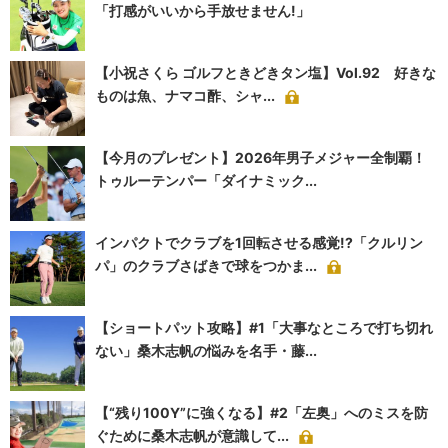
「打感がいいから手放せません!」
【小祝さくら ゴルフときどきタン塩】Vol.92 好きな
ものは魚、ナマコ酢、シャ...
【今月のプレゼント】2026年男子メジャー全制覇！
トゥルーテンパー「ダイナミック...
インパクトでクラブを1回転させる感覚!?「クルリン
パ」のクラブさばきで球をつかま...
【ショートパット攻略】#1「大事なところで打ち切れ
ない」桑木志帆の悩みを名手・藤...
【“残り100Y”に強くなる】#2「左奥」へのミスを防
ぐために桑木志帆が意識して...