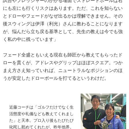
試合やプレッシャーのかかる場面でストレートボールは右
にも左にも行くリスクはあります。ただ、これを知らない
とドローやフェードがなぜ出るかは理解できません。その
後スウィングは伊澤（利光）さんに教わることになります
が、悩んだら立ち戻る基準として、先生の教えは今でも強
く私の中に残っています」
フェード全盛ともいえる現在も師匠から教えてもらったド
ローを貫くが、アドレスやグリップはほぼスクエア。つか
まえ方さえ知っていれば、ニュートラルなポジションのほ
うが安定したドローボールを打てるというわけだ。
近藤コーチは「ゴルフだけでなく生
活態度や礼儀なども教えてくれまし
た」と天本。プロ入り後もたびたび
叱咤し慰めてくれたが、昨年他界。