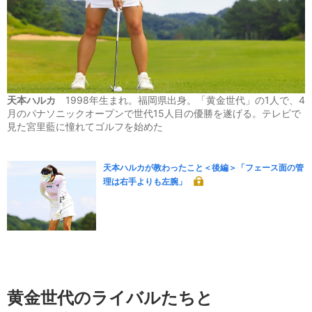
天本ハルカ
1998年生まれ。福岡県出身。「黄金世代」の1人で、4
月のパナソニックオープンで世代15人目の優勝を遂げる。テレビで
見た宮里藍に憧れてゴルフを始めた
天本ハルカが教わったこと＜後編＞「フェース面の管
理は右手よりも左腕」
黄金世代のライバルたちと