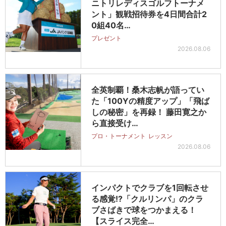
ニトリレディスゴルフトーナメ
ント」観戦招待券を4日間合計2
0組40名…
プレゼント
2026.08.06
全英制覇！桑木志帆が語ってい
た「100Yの精度アップ」「飛ば
しの秘密」を再録！ 藤田寛之か
ら直接受け…
プロ・トーナメント
レッスン
2026.08.06
インパクトでクラブを1回転させ
る感覚!?「クルリンパ」のクラ
ブさばきで球をつかまえる！
【スライス完全…