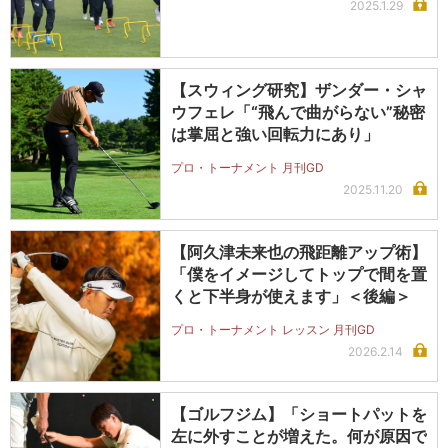
2025.1.29
【スウィング研究】ザンダー・シャ
ウフェレ「“飛んで曲がらない”秘密
は掌屈と強い回転力にあり」
プロ・トーナメント 月刊GD
2025.11.20
【阿久津未来也の飛距離アップ術】
「僕をイメージしてトップで間を置
くと下半身が使えます」＜後編＞
プロ・トーナメント レッスン 月刊GD
2026.2.14
【ゴルフジム】「ショートパットを
左に外すことが増えた。何が原因で