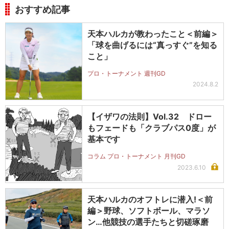
おすすめ記事
天本ハルカが教わったこと＜前編＞
「球を曲げるには“真っすぐ”を知る
こと」
プロ・トーナメント 週刊GD
2024.8.2
【イザワの法則】Vol.32 ドロー
もフェードも「クラブパス0度」が
基本です
コラム プロ・トーナメント 月刊GD
2023.6.10
天本ハルカのオフトレに潜入!＜前
編＞野球、ソフトボール、マラソ
ン…他競技の選手たちと切磋琢磨