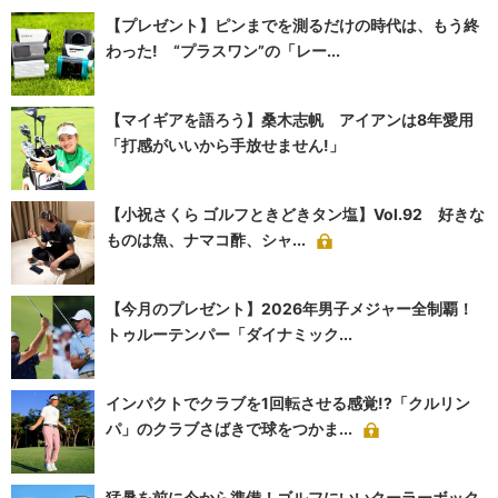
【プレゼント】ピンまでを測るだけの時代は、もう終
わった! “プラスワン”の「レー...
【マイギアを語ろう】桑木志帆 アイアンは8年愛用
「打感がいいから手放せません!」
【小祝さくら ゴルフときどきタン塩】Vol.92 好きな
ものは魚、ナマコ酢、シャ...
【今月のプレゼント】2026年男子メジャー全制覇！
トゥルーテンパー「ダイナミック...
インパクトでクラブを1回転させる感覚!?「クルリン
パ」のクラブさばきで球をつかま...
猛暑を前に今から準備！ゴルフにいいクーラーボック