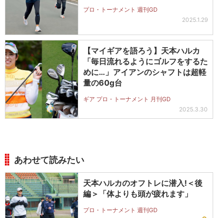
プロ・トーナメント 週刊GD
2025.1.29
【マイギアを語ろう】天本ハルカ
「毎日流れるようにゴルフをするた
めに…」アイアンのシャフトは超軽
量の60g台
ギア プロ・トーナメント 月刊GD
2025.3.30
あわせて読みたい
天本ハルカのオフトレに潜入!＜後
編＞「体よりも頭が疲れます」
プロ・トーナメント 週刊GD