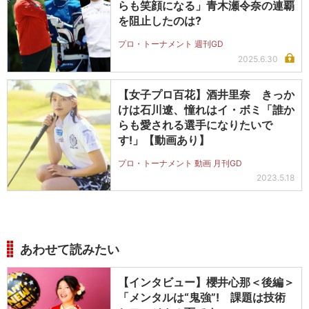
らも笑顔になる」青木瀬令奈の連覇
を阻止したのは?
プロ・トーナメント 週刊GD
2025.6.30
【女子プロ百花】酒井里奈 きっか
けは石川遼、憧れはイ・ボミ「誰か
らも愛される選手になりたいで
す!」【動画あり】
プロ・トーナメント 動画 月刊GD
2023.5.18
あわせて読みたい
【インタビュー】櫻井心那＜後編＞
「メンタルは“鬼強”! 課題は技術