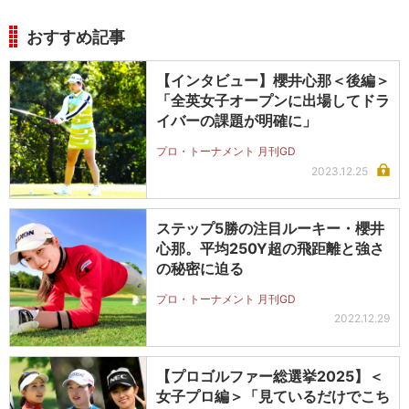
おすすめ記事
【インタビュー】櫻井心那＜後編＞
「全英女子オープンに出場してドラ
イバーの課題が明確に」
プロ・トーナメント 月刊GD
2023.12.25
ステップ5勝の注目ルーキー・櫻井
心那。平均250Y超の飛距離と強さ
の秘密に迫る
プロ・トーナメント 月刊GD
2022.12.29
【プロゴルファー総選挙2025】＜
女子プロ編＞「見ているだけでこち