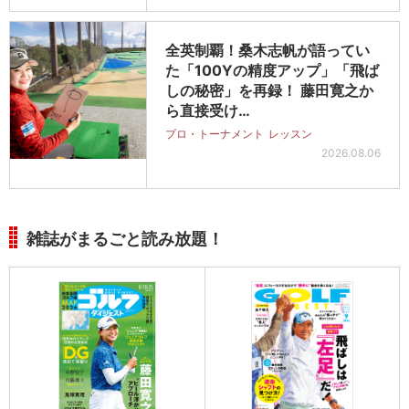
全英制覇！桑木志帆が語ってい
た「100Yの精度アップ」「飛ば
しの秘密」を再録！ 藤田寛之か
ら直接受け…
プロ・トーナメント
レッスン
2026.08.06
雑誌がまるごと読み放題！