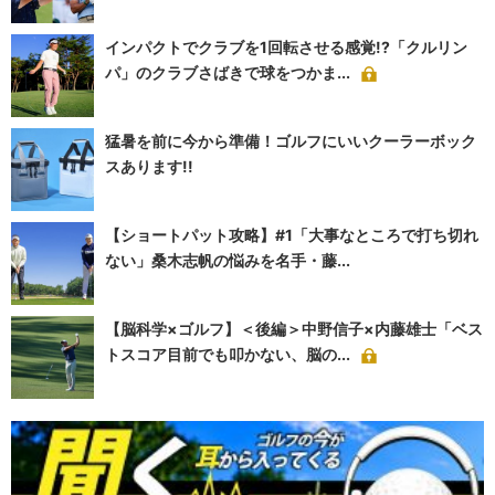
インパクトでクラブを1回転させる感覚!?「クルリン
パ」のクラブさばきで球をつかま...
猛暑を前に今から準備！ゴルフにいいクーラーボック
スあります!!
【ショートパット攻略】#1「大事なところで打ち切れ
ない」桑木志帆の悩みを名手・藤...
【脳科学×ゴルフ】＜後編＞中野信子×内藤雄士「ベス
トスコア目前でも叩かない、脳の...