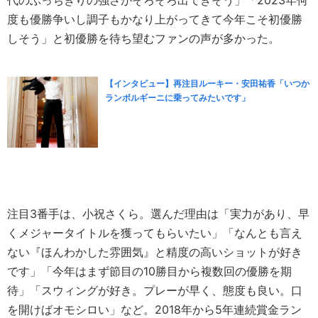
代のぶっちぎりの強さがそろそろ出てきそう」「2023年何
度も優勝争いし調子もかなり上がってきて今年こそ初優勝
しそう」と初優勝を待ち望むファンの声が多かった。
【インタビュー】再注目ルーキー・安田祐香「いつか
ランボルギーニに乗ってみたいです」
注目3番手は、小祝さくら。選んだ理由は「実力があり、早
くメジャータイトルを獲ってもらいたい」「なんとも言え
ない『ほんわかした雰囲気』と精度の高いショットが好き
です」「今年はまず節目の10勝目から複数回の優勝を期
待」「スウィングが好き。プレーが早く、態度も良い。口
を開けばオモシロい」など。2018年から5年連続賞金ラン