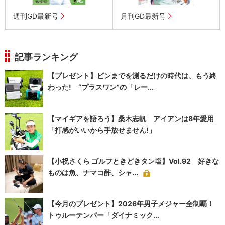
週刊GD最新号
月刊GD最新号
記事ランキング
【プレゼント】ピンまでを測るだけの時代は、もう終
わった! “プラスワン”の「レー...
【マイギアを語ろう】桑木志帆 アイアンは8年愛用
「打感がいいから手放せません!」
【小祝さくら ゴルフときどきタン塩】Vol.92 好きな
ものは魚、ナマコ酢、シャ...
【今月のプレゼント】2026年男子メジャー全制覇！
トゥルーテンパー「ダイナミック...