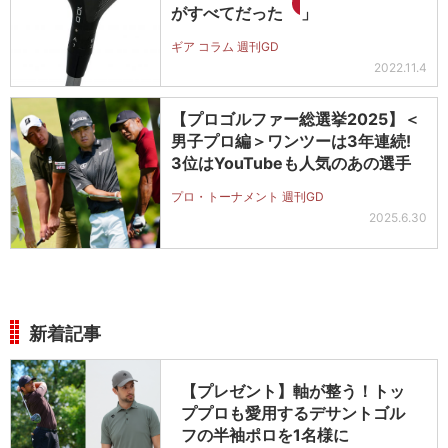
がすべてだった
」
ギア コラム 週刊GD
2022.11.4
【プロゴルファー総選挙2025】＜
男子プロ編＞ワンツーは3年連続!
3位はYouTubeも人気のあの選手
プロ・トーナメント 週刊GD
2025.6.30
新着記事
【プレゼント】軸が整う！トッ
ププロも愛用するデサントゴル
フの半袖ポロを1名様に