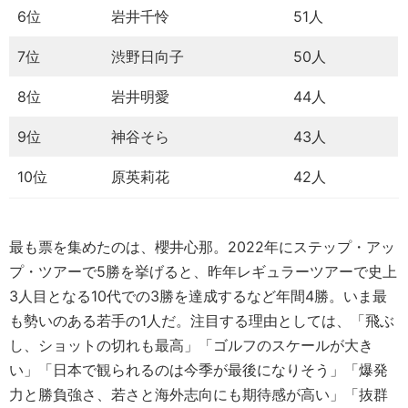
6位
岩井千怜
51人
7位
渋野日向子
50人
8位
岩井明愛
44人
9位
神谷そら
43人
10位
原英莉花
42人
最も票を集めたのは、櫻井心那。2022年にステップ・アッ
プ・ツアーで5勝を挙げると、昨年レギュラーツアーで史上
3人目となる10代での3勝を達成するなど年間4勝。いま最
も勢いのある若手の1人だ。注目する理由としては、「飛ぶ
し、ショットの切れも最高」「ゴルフのスケールが大き
い」「日本で観られるのは今季が最後になりそう」「爆発
力と勝負強さ、若さと海外志向にも期待感が高い」「抜群