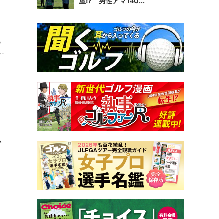
ス
屋!? 男性アマ140...
。
い
ま