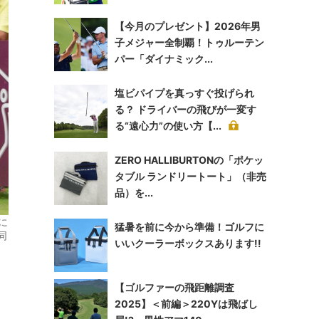
【今月のプレゼント】2026年男
子メジャー全制覇！トゥルーテン
パー「ダイナミック...
塩ビパイプを真っすぐ投げられ
る？ ドライバーの飛びが一変す
る“遠心力”の使い方【...
ZERO HALLIBURTONの「ポケッ
タブル ランドリートート」（非売
品）を...
に
猛暑を前に今から準備！ゴルフに
同
いいクーラーボックスあります!!
【ゴルファーの飛距離調査
2025】＜前編＞220Yは飛ばし