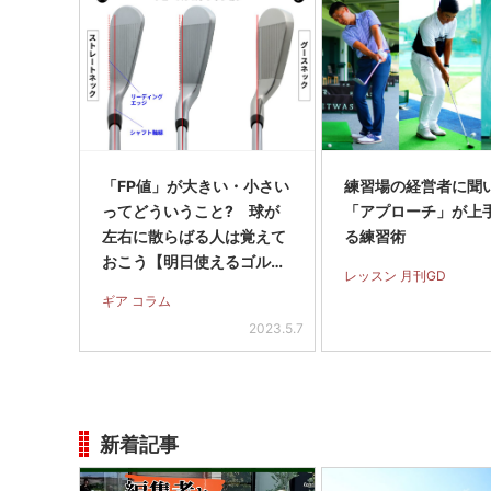
「FP値」が大きい・小さい
練習場の経営者に聞
ってどういうこと? 球が
「アプローチ」が上
左右に散らばる人は覚えて
る練習術
おこう【明日使えるゴルフ
レッスン 月刊GD
用語】
ギア コラム
2023.5.7
新着記事