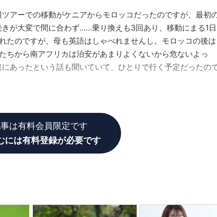
州ツアーでの移動がケニアからモロッコだったのですが、最初
きが大変で間に合わず……乗り換えも3回あり、移動にまる1日
くれたのですが、母も英語はしゃべれませんし。モロッコの後は
人たちから南アフリカは治安があまりよくないから危ないよっ
盗にあったという話も聞いていて、ひとりで行く予定だったの
に2試合出場し、5月から再び欧州に復帰した。
記事は有料会員限定です
むには有料登録が必要です