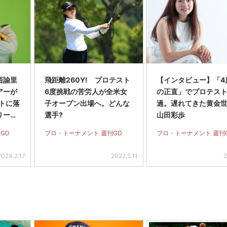
西諭里
飛距離260Y! プロテスト
【インタビュー】「4
アーが
6度挑戦の苦労人が全米女
の正直」でプロテス
トに落
子オープン出場へ。どんな
過。遅れてきた黄金
リーし
選手?
山田彩歩
破
GD
プロ・トーナメント 週刊GD
プロ・トーナメント 週刊
2024.2.17
2022.5.11
2