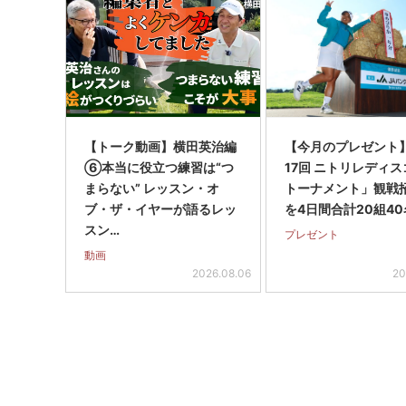
【トーク動画】横田英治編
【今月のプレゼント
⑥本当に役立つ練習は“つ
17回 ニトリレディ
まらない” レッスン・オ
トーナメント」観戦
ブ・ザ・イヤーが語るレッ
を4日間合計20組40
スン…
プレゼント
動画
2026.08.06
20