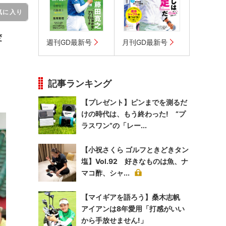
気に入り
変
週刊GD最新号
月刊GD最新号
記事ランキング
【プレゼント】ピンまでを測るだ
けの時代は、もう終わった! “プ
ラスワン”の「レー...
【小祝さくら ゴルフときどきタン
塩】Vol.92 好きなものは魚、ナ
マコ酢、シャ...
【マイギアを語ろう】桑木志帆
アイアンは8年愛用「打感がいい
から手放せません!」