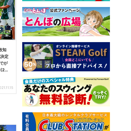
故知
戦決定
でが
(20
021.11.15