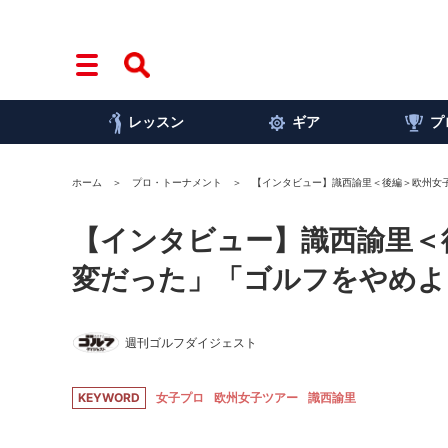
レッスン
ギア
プ
ホーム
プロ・トーナメント
【インタビュー】識西諭里＜後編＞欧州女
【インタビュー】識西諭里＜
変だった」「ゴルフをやめよ
週刊ゴルフダイジェスト
KEYWORD
女子プロ
欧州女子ツアー
識西諭里