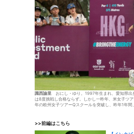
識西諭里
おにし・ゆり。1997年生まれ、愛知県出
は8度挑戦し合格ならず。しかし一昨年、米女子ツ
年の欧州女子ツアーQスクールを突破し、昨年1年間
>>前編はこちら