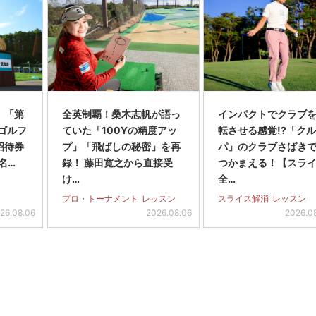
】「第
全英制覇！桑木志帆が語っ
インパクトでクラブを
スゴルフ
ていた「100Yの精度アッ
転させる感覚!?「ク
招待券
プ」「飛ばしの秘密」を再
パ」のクラブさばき
名…
録！ 藤田寛之から直接受
つかまえる！【スラ
け…
全…
プロ・トーナメント
レッスン
スライス解消
レッスン
26.08.06
2026.08.06
2026.0