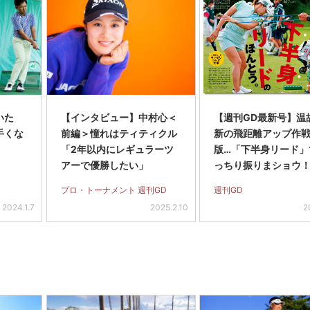
いた
【インタビュー】中村心＜
【週刊GD最新号】温
手くな
前編＞憧れはティティクル
新の飛距離アップ作
「2年以内にレギュラーツ
版…「下半身リード」
アーで優勝したい」
っちり振りまショウ！
21年11月30日号)
プロ・トーナメント 週刊GD
週刊GD
2024.1.7
2025.2.10
2