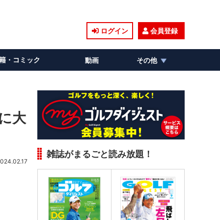
ログイン
会員登録
籍・コミック
動画
その他
に大
雑誌がまるごと読み放題！
024.02.17