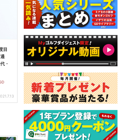
度目
ト通
世代・
GD
021.7.13