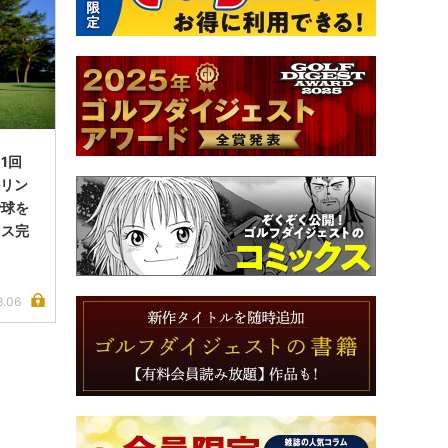
1回
ルリン
で球を
イス完
8.06