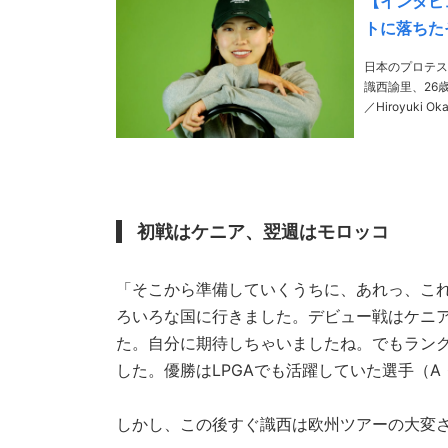
【インタビ
トに落ちた
日本のプロテス
識西諭里、26歳
／Hiroyuki Okazawa、本
身。幼少時に福
初戦はケニア、翌週はモロッコ
「そこから準備していくうちに、あれっ、こ
ろいろな国に行きました。デビュー戦はケニ
た。自分に期待しちゃいましたね。でもラン
した。優勝はLPGAでも活躍していた選手（
しかし、この後すぐ識西は欧州ツアーの大変