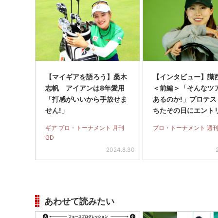
【マイギアを語ろう】桑木
【インタビュー】識
志帆 アイアンは8年愛用
＜前編＞「そんなツ
「打感がいいから手放せま
あるのか!」プロテス
せん!」
ちたその日にエント
た欧州女子のQTを突
ギア プロ・トーナメント 月刊
プロ・トーナメント 週刊
GD
2024.8.30
あわせて読みたい