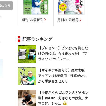
気に入り
メ
週刊GD最新号
月刊GD最新号
記事ランキング
a、
【プレゼント】ピンまでを測るだ
けの時代は、もう終わった! “プ
ラスワン”の「レー...
【マイギアを語ろう】桑木志帆
アイアンは8年愛用「打感がいい
から手放せません!」
【小祝さくら ゴルフときどきタン
塩】Vol.92 好きなものは魚、ナ
マコ酢、シャ...