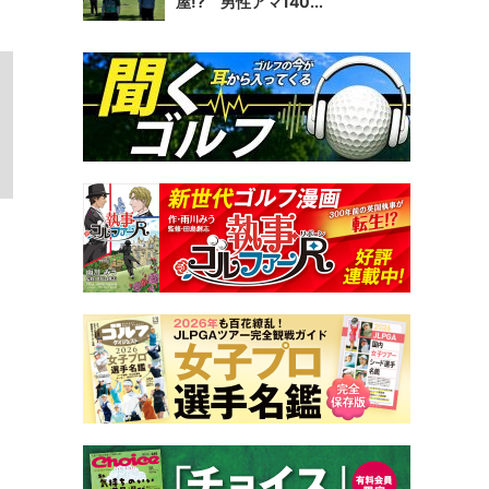
屋!? 男性アマ140...