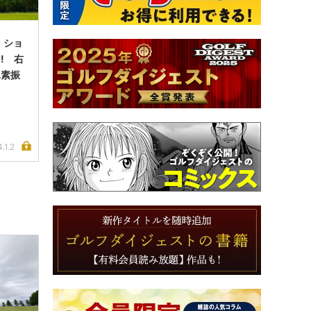
 ショ
! 右
単素振
.1.2