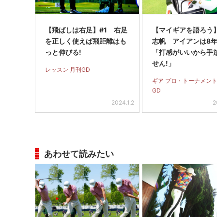
【飛ばしは右足】#1 右足
【マイギアを語ろう
を正しく使えば飛距離はも
志帆 アイアンは8
っと伸びる!
「打感がいいから手
せん!」
レッスン 月刊GD
ギア プロ・トーナメント
GD
2024.1.2
2
あわせて読みたい