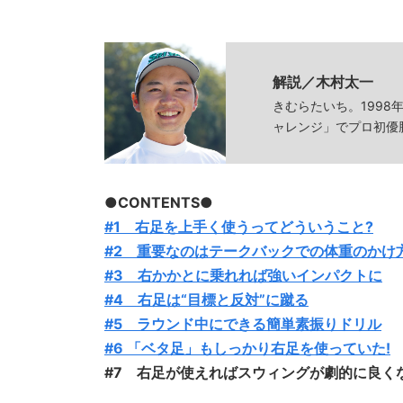
解説／
木村太一
きむらたいち。1998
ャレンジ」でプロ初優
●CONTENTS●
#1 右足を上手く使うってどういうこと?
#2 重要なのはテークバックでの体重のかけ
#3 右かかとに乗れれば強いインパクトに
#4 右足は“目標と反対”に蹴る
#5 ラウンド中にできる簡単素振りドリル
#6 「ベタ足」もしっかり右足を使っていた!
#7 右足が使えればスウィングが劇的に良く