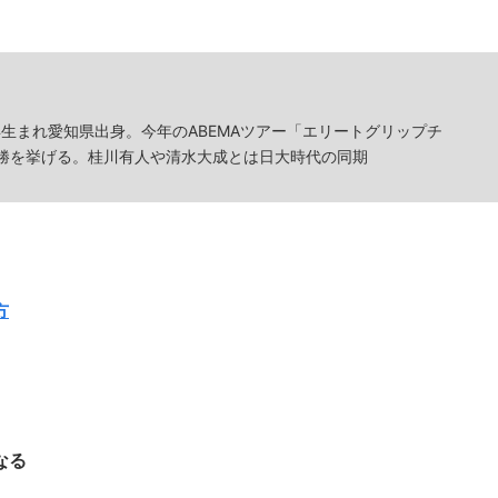
年生まれ愛知県出身。今年のABEMAツアー「エリートグリップチ
勝を挙げる。桂川有人や清水大成とは日大時代の同期
方
なる