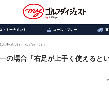
ロ・トーナメント
コース・プレー
書
足が上手く使えるといいことだらけです!」
太一の場合「右足が上手く使えると
2