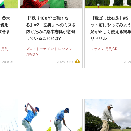
】桑木
【“残り100Y”に強くな
【飛ばしは右足】#5
年愛用
る】#2「左奥」へのミスを
ット前にやってみよう
放せま
防ぐために桑木志帆が意識
足が正しく使える簡
していることとは?
りドリル
 月刊
プロ・トーナメント レッスン
レッスン 月刊GD
月刊GD
024.8.30
2025.3.19
2024