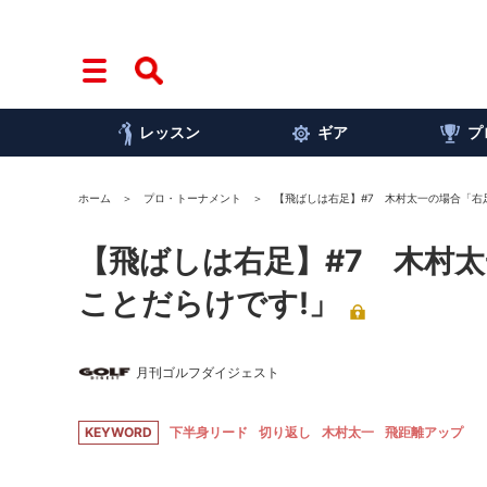
レッスン
ギア
プ
ホーム
プロ・トーナメント
【飛ばしは右足】#7 木村太一の場合「右
【飛ばしは右足】#7 木村
ことだらけです!」
月刊ゴルフダイジェスト
KEYWORD
下半身リード
切り返し
木村太一
飛距離アップ