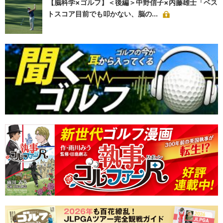
【脳科学×ゴルフ】＜後編＞中野信子×内藤雄士「ベス
トスコア目前でも叩かない、脳の...