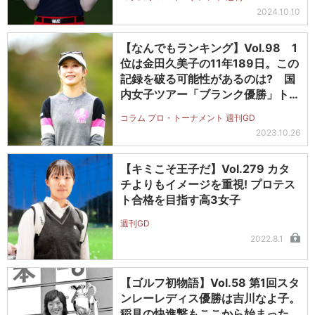
2024.10.10
【なんでもランキング】Vol.98 1
位は金田久美子の11年189日。この
記録を破る可能性があるのは? 国
内女子ツアー「ブランク優勝」トッ
プ10
コラム プロ・トーナメント 週刊GD
2023.10.26
【キミこそ王子だ】Vol.279 カタ
チよりもイメージを重視! プロテス
ト合格を目指す高3女子
週刊GD
2022.8.1
【ゴルフ初物語】Vol.58 第1回スタ
ンレーレディス優勝は吉川なよ子。
稲見の快進撃もここから始まった