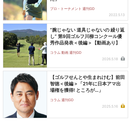
プロ・トーナメント 週刊GD
2022.5.13
“腕じゃない 道具じゃないの 繰り返
し” 第9回ゴルフ川柳コンクール優
秀作品発表＜後編＞【動画あり】
コラム 動画 週刊GD
2026.5.18
【ゴルフせんとや生まれけむ】前田
智徳＜後編＞「21年に日本アマ出
場権を獲得! ところが…」
コラム 週刊GD
2025.5.16