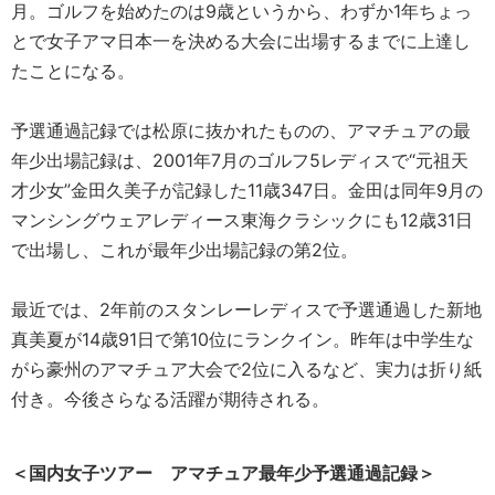
月。ゴルフを始めたのは9歳というから、わずか1年ちょっ
とで女子アマ日本一を決める大会に出場するまでに上達し
たことになる。
予選通過記録では松原に抜かれたものの、アマチュアの最
年少出場記録は、2001年7月のゴルフ5レディスで“元祖天
才少女”金田久美子が記録した11歳347日。金田は同年9月の
マンシングウェアレディース東海クラシックにも12歳31日
で出場し、これが最年少出場記録の第2位。
最近では、2年前のスタンレーレディスで予選通過した新地
真美夏が14歳91日で第10位にランクイン。昨年は中学生な
がら豪州のアマチュア大会で2位に入るなど、実力は折り紙
付き。今後さらなる活躍が期待される。
＜国内女子ツアー アマチュア最年少予選通過記録＞