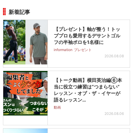
新着記事
【プレゼント】軸が整う！トッ
ププロも愛用するデサントゴル
フの半袖ポロを1名様に
information
プレゼント
2026.08.08
【トーク動画】横田英治編⑥本
当に役立つ練習は“つまらない”
レッスン・オブ・ザ・イヤーが
語るレッスン…
動画
2026.08.06