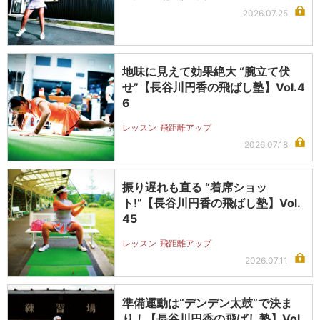
2026.07.25
地味に見えて効果絶大 “腕立て伏
せ”【長谷川円香の飛ばし塾】Vol.4
6
レッスン
飛距離アップ
2026.07.18
振り遅れも直る “着席ショッ
ト!”【長谷川円香の飛ばし塾】Vol.
45
レッスン
飛距離アップ
2026.07.11
準備運動は“デンデン太鼓”で決ま
り！【長谷川円香の飛ばし塾】Vol.