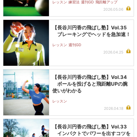
レッスン
練習法
週刊GD
飛距離アップ
2026.05.06
【長谷川円香の飛ばし塾】Vol.35
ブレーキングでヘッドを急加速！
レッスン
週刊GD
2026.04.25
【長谷川円香の飛ばし塾】Vol.34
ボールを投げると飛距離UPの腕
使いがわかる
レッスン
2026.04.18
【長谷川円香の飛ばし塾】Vol.33
インパクトでパワーを出すコツを