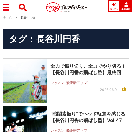
ログイン
会員登録
ホーム
長谷川円香
タグ：長谷川円香
全力で振り切り、全力でやり切る！
【長谷川円香の飛ばし塾】最終回
レッスン
飛距離アップ
2026.08.01
“暗闇素振り”でヘッド軌道を感じる
【長谷川円香の飛ばし塾】Vol.47
レッスン
飛距離アップ