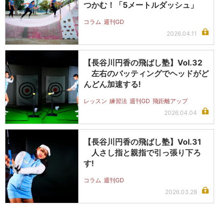
つかむ！「5メートルダッシュ」
コラム
週刊GD
2026.04.11
【長谷川円香の飛ばし塾】Vol.32
左右のバッティングでヘッドがど
んどん加速する!
レッスン
練習法
週刊GD
飛距離アップ
2026.04.04
【長谷川円香の飛ばし塾】Vol.31
人さし指と親指で引っ張り下ろ
す!
コラム
週刊GD
2026.03.28