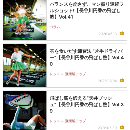
バランスを崩さず、マン振り連続フ
ルショット!【長谷川円香の飛ばし
塾】Vol.41
コラム
2026.06.13
芯を食いだす練習法 “片手ドライバ
ー”【長谷川円香の飛ばし塾】Vol.4
0
レッスン
飛距離アップ
2026.06.06
飛ばし筋を鍛える”天井プッシ
ュ”【長谷川円香の飛ばし塾】Vol.3
9
レッスン
飛距離アップ
2026.05.30