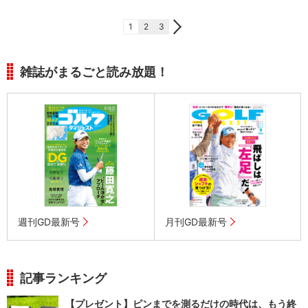
1
2
3
雑誌がまるごと読み放題！
週刊GD最新号
月刊GD最新号
記事ランキング
【プレゼント】ピンまでを測るだけの時代は、もう終