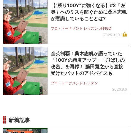
【“残り100Y”に強くなる】#2「左
奥」へのミスを防ぐために桑木志帆
が意識していることとは?
プロ・トーナメント レッスン 月刊GD
2025.3.19
全英制覇！桑木志帆が語っていた
「100Yの精度アップ」「飛ばしの
秘密」を再録！ 藤田寛之から直接
受けたパットのアドバイスも
プロ・トーナメント レッスン
2026.8.6
新着記事