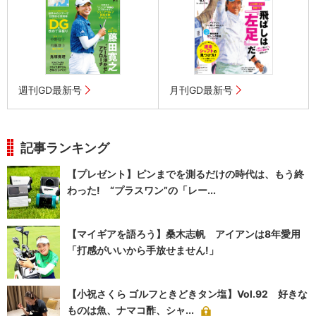
週刊GD最新号
月刊GD最新号
記事ランキング
【プレゼント】ピンまでを測るだけの時代は、もう終
わった! “プラスワン”の「レー...
【マイギアを語ろう】桑木志帆 アイアンは8年愛用
「打感がいいから手放せません!」
【小祝さくら ゴルフときどきタン塩】Vol.92 好きな
ものは魚、ナマコ酢、シャ...