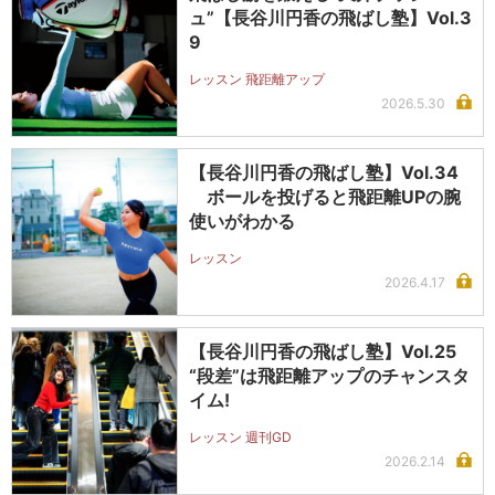
ュ”【長谷川円香の飛ばし塾】Vol.3
9
レッスン 飛距離アップ
2026.5.30
【長谷川円香の飛ばし塾】Vol.34
ボールを投げると飛距離UPの腕
使いがわかる
レッスン
2026.4.17
【長谷川円香の飛ばし塾】Vol.25
“段差”は飛距離アップのチャンスタ
イム!
レッスン 週刊GD
2026.2.14