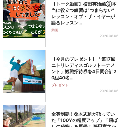
【トーク動画】横田英治編⑥本
当に役立つ練習は“つまらない”
レッスン・オブ・ザ・イヤーが
語るレッスン…
動画
2026.08.06
【今月のプレゼント】「第17回
ニトリレディスゴルフトーナメ
ント」観戦招待券を4日間合計2
0組40名…
プレゼント
2026.08.06
全英制覇！桑木志帆が語ってい
た「100Yの精度アップ」「飛ば
しの秘密」を再録！ 藤田寛之か