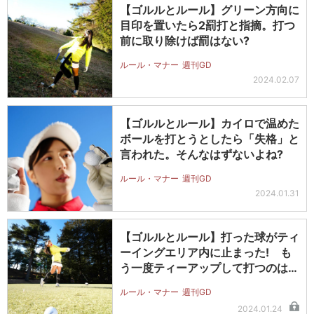
【ゴルルとルール】グリーン方向に
目印を置いたら2罰打と指摘。打つ
前に取り除けば罰はない?
ルール・マナー
週刊GD
2024.02.07
【ゴルルとルール】カイロで温めた
ボールを打とうとしたら「失格」と
言われた。そんなはずないよね?
ルール・マナー
週刊GD
2024.01.31
【ゴルルとルール】打った球がティ
ーイングエリア内に止まった! も
う一度ティーアップして打つのはダ
メ?
ルール・マナー
週刊GD
2024.01.24