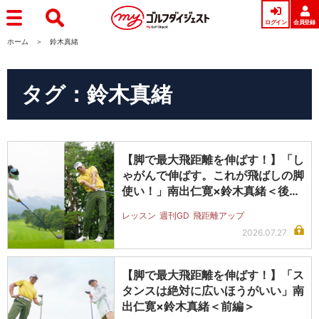
ログイン
会員登録
ホーム
鈴木真緒
タグ：鈴木真緒
【脚で最大飛距離を伸ばす！】「し
ゃがんで伸ばす。これが飛ばしの脚
使い！」南出仁寛×鈴木真緒＜後編
＞
レッスン
週刊GD
飛距離アップ
2026.07.27
【脚で最大飛距離を伸ばす！】「ス
タンスは絶対に広いほうがいい」南
出仁寛×鈴木真緒＜前編＞