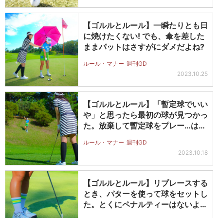
【ゴルルとルール】一瞬たりとも日
に焼けたくない! でも、傘を差した
ままパットはさすがにダメだよね?
ルール・マナー
週刊GD
2023.10.25
【ゴルルとルール】「暫定球でいい
や」と思ったら最初の球が見つかっ
た。放棄して暫定球をプレー…は認
めら…
ルール・マナー
週刊GD
2023.10.18
【ゴルルとルール】リプレースする
とき、パターを使って球をセットし
た。とくにペナルティーはないよ
ね?