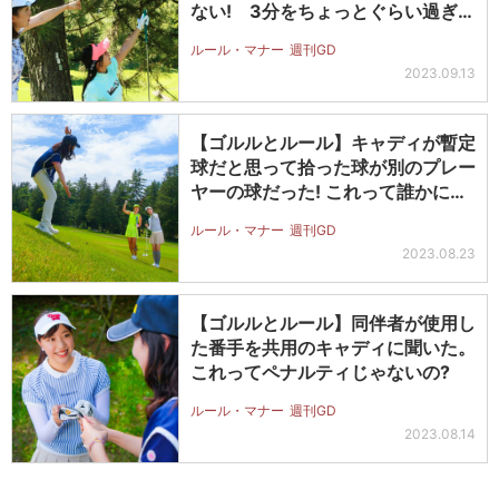
ない! 3分をちょっとぐらい過ぎ
て…
ルール・マナー
週刊GD
2023.09.13
【ゴルルとルール】キャディが暫定
球だと思って拾った球が別のプレー
ヤーの球だった! これって誰かにペ
ナ…
ルール・マナー
週刊GD
2023.08.23
【ゴルルとルール】同伴者が使用し
た番手を共用のキャディに聞いた。
これってペナルティじゃないの?
ルール・マナー
週刊GD
2023.08.14