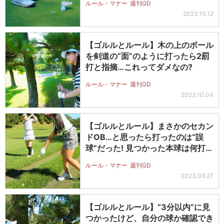
ルール・マナー
週刊GD
2023.10.12
【ゴルルとルール】木の上のボール
を剣道の“面”のように打ったら2罰
打と指摘…これってダメなの?
ルール・マナー
週刊GD
2023.10.04
【ゴルルとルール】まさかのセカン
ドOB…と思ったら打ったのは“誤
球”だった! 見つかった本球は何打
目…
ルール・マナー
週刊GD
2023.09.27
【ゴルルとルール】“3分以内”に見
つかったけど、自分の球か確認でき