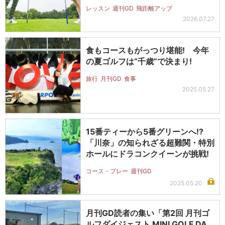
レッスン
週刊GD
飛距離アップ
2026.07.27
食もコースもがっつり堪能! 今年
の夏ゴルフは“千歳”で決まり!
旅行
月刊GD
食事
2025.05.27
15番ティーから5番グリーンへ!?
「川奈」の知られざる超難関・特別
ホールにドラコンクイーンが挑戦!
コース・プレー
週刊GD
2025.05.20
月刊GD読者の集い「第2回 月刊ゴ
ルフダイジェスト MINI GOLF DA