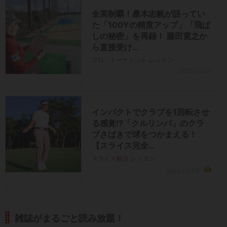
全英制覇！桑木志帆が語ってい
た「100Yの精度アップ」「飛ば
しの秘密」を再録！ 藤田寛之か
ら直接受け…
プロ・トーナメント
レッスン
2026.08.06
インパクトでクラブを1回転させ
る感覚!?「クルリンパ」のクラ
ブさばきで球をつかまえる！
【スライス完全…
スライス解消
レッスン
2026.08.06
雑誌がまるごと読み放題！