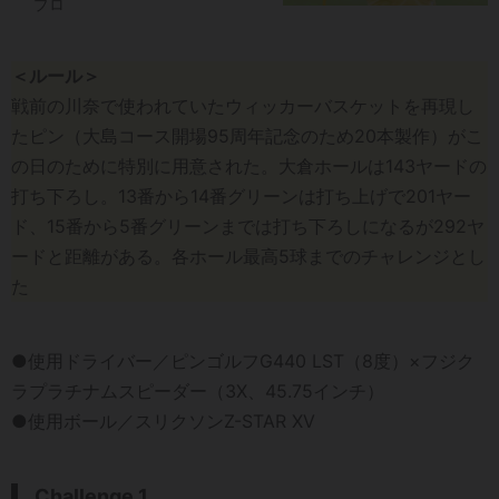
プロ
＜ルール＞
戦前の川奈で使われていたウィッカーバスケットを再現し
たピン（大島コース開場95周年記念のため20本製作）がこ
の日のために特別に用意された。大倉ホールは143ヤードの
打ち下ろし。13番から14番グリーンは打ち上げで201ヤー
ド、15番から5番グリーンまでは打ち下ろしになるが292ヤ
ードと距離がある。各ホール最高5球までのチャレンジとし
た
●使用ドライバー／ピンゴルフG440 LST（8度）×フジク
ラプラチナムスピーダー（3X、45.75インチ）
●使用ボール／スリクソンZ-STAR XV
Challenge 1