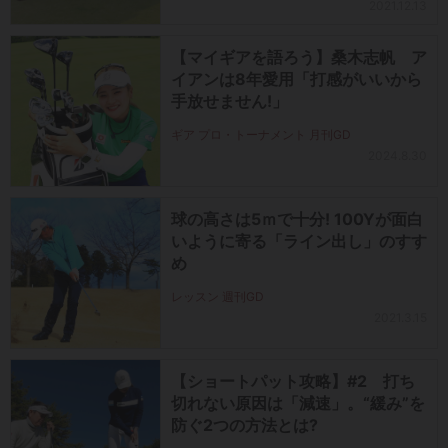
2021.12.13
【マイギアを語ろう】桑木志帆 ア
イアンは8年愛用「打感がいいから
手放せません!」
ギア プロ・トーナメント 月刊GD
2024.8.30
球の高さは5ｍで十分! 100Yが面白
いように寄る「ライン出し」のすす
め
レッスン 週刊GD
2021.3.15
【ショートパット攻略】#2 打ち
切れない原因は「減速」。“緩み”を
防ぐ2つの方法とは?