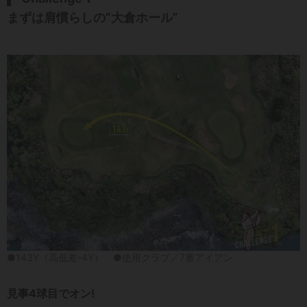
まずは肩慣らしの“大倉ホール”
●143Y（高低差-4Y） ●使用クラブ／7番アイアン
見事4球目でオン!