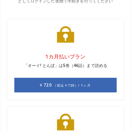
文／ジョー隊長（特別編集委員）
年齢不詳でいまだに現役記者の特別編集委員、
通称ジョー隊長。ゴルフダイジェスト入社後、
世界中を取材し、空港の滑走路を使ってドラコ
ンを行うなど、特別な企画の時に登場する。日
本ゴルフコース設計者協会名誉協力会員
風が強いあいにくコンディション