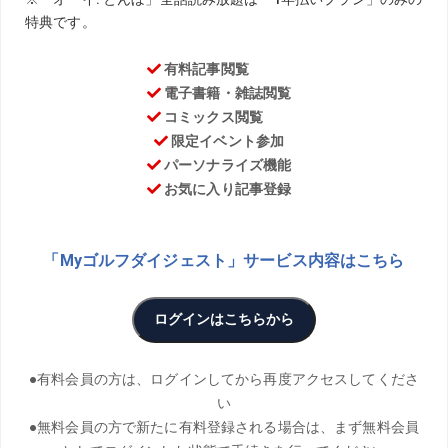
ある日、ジョー隊長が川奈の富士コースでプレーしたと
き、興味深い話を耳にした。かつて13番のバックティーか
ら14番グリーンを狙ってワンオンさせ、15番ティーから5
番グリーンにもワンオンさせた人物がいたという。真偽の
ほどを確かめるために、フジサンケイレディスが行われる
はずだった週の川奈ホテルGC富士コースに向かい挑戦して
みることにした!
ILLUST／Hisaki Hiramatsu PHOTO／Tadashi Anezaki
THANKS／川奈ホテル