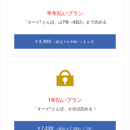
川奈ホテルGCには都市伝説が2つある。ひとつは、戦前戦
後を通じて川奈集落の学童たちは、学校から戻るとクラブ
とボールを持って夷子神社と造船所の裏から川奈埼灯台の
ある11番ホールに入り込みプレー、6ホールのコンペも開催
したという。やがて彼らの大半がプロになり“川奈派”と呼ば
れるようになり、戦前戦後合わせて総勢40名以上になっ
た。これは伝説ではなく事実である。
もうひとつの都市伝説は、13番のバックティーから海をか
すめるようにして14番グリーンを狙い、次は名物打ち下ろ
しの15番ティーから5番ホールのグリーンを目がけてワンオ
ン狙いで打つというものだ。この2ホールでワンオンを狙
い、見事成功させた人物がいたという話が川奈では語り継
がれている。
また、灯台がそびえる名物11番ホールと12番の間にはエク