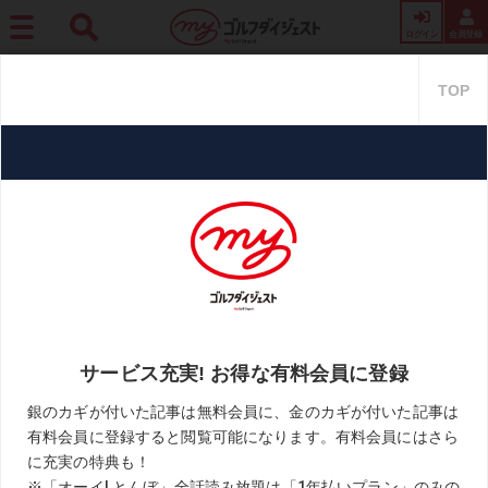
ログイン
会員登録
ホーム
コース・プレー
15番ティーから5番グリーンへ!? 「川奈」の知られざる超難
関・特別ホールにドラコンクイーンが挑戦!
15番ティーから5番グリーンへ!?
「川奈」の知られざる超難関・特
別ホールにドラコンクイーンが
挑戦!
2025.05.20
週刊ゴルフダイジェスト
KEYWORD
川奈GC富士C
鈴木真緒
お気に入り