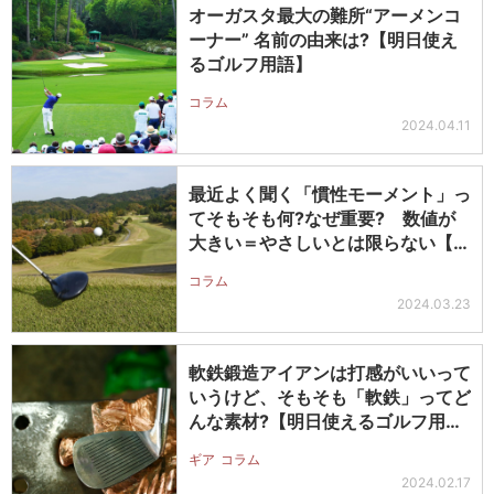
オーガスタ最大の難所“アーメンコ
ーナー” 名前の由来は?【明日使え
るゴルフ用語】
コラム
2024.04.11
最近よく聞く「慣性モーメント」っ
てそもそも何?なぜ重要? 数値が
大きい＝やさしいとは限らない【明
日使…
コラム
2024.03.23
軟鉄鍛造アイアンは打感がいいって
いうけど、そもそも「軟鉄」ってど
んな素材?【明日使えるゴルフ用
語】
ギア
コラム
2024.02.17