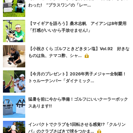
わった! “プラスワン”の「レー...
【マイギアを語ろう】桑木志帆 アイアンは8年愛用
「打感がいいから手放せません!」
【小祝さくら ゴルフときどきタン塩】Vol.92 好きな
ものは魚、ナマコ酢、シャ...
【今月のプレゼント】2026年男子メジャー全制覇！
トゥルーテンパー「ダイナミック...
猛暑を前に今から準備！ゴルフにいいクーラーボック
スあります!!
インパクトでクラブを1回転させる感覚!?「クルリン
パ」のクラブさばきで球をつかま...