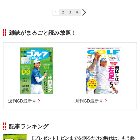
1
2
3
4
雑誌がまるごと読み放題！
週刊GD最新号
月刊GD最新号
記事ランキング
【プレゼント】ピンまでを測るだけの時代は、もう終