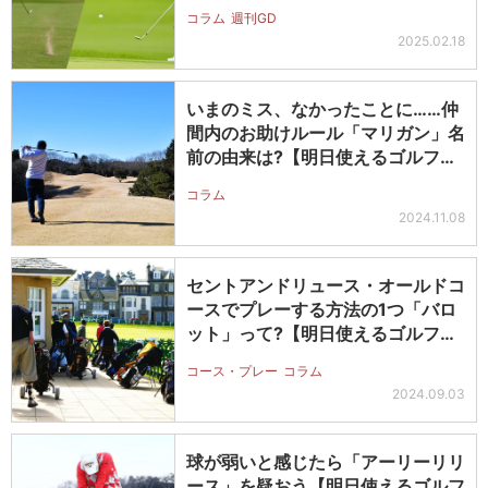
コラム
週刊GD
2025.02.18
いまのミス、なかったことに……仲
間内のお助けルール「マリガン」名
前の由来は?【明日使えるゴルフ用
語】
コラム
2024.11.08
セントアンドリュース・オールドコ
ースでプレーする方法の1つ「バロ
ット」って?【明日使えるゴルフ用
語】
コース・プレー
コラム
2024.09.03
球が弱いと感じたら「アーリーリリ
ース」を疑おう【明日使えるゴルフ