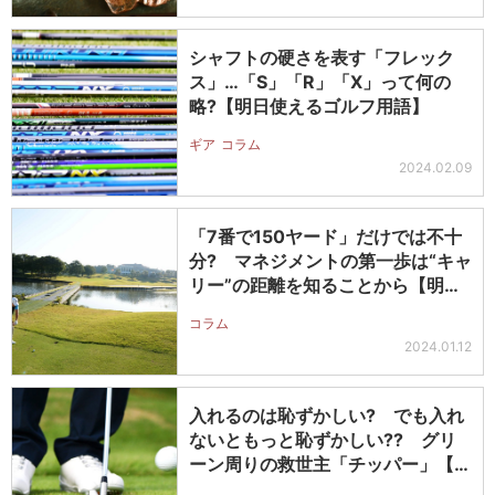
シャフトの硬さを表す「フレック
ス」…「S」「R」「X」って何の
略?【明日使えるゴルフ用語】
ギア
コラム
2024.02.09
「7番で150ヤード」だけでは不十
分? マネジメントの第一歩は“キャ
リー”の距離を知ることから【明
日…
コラム
2024.01.12
入れるのは恥ずかしい? でも入れ
ないともっと恥ずかしい?? グリ
ーン周りの救世主「チッパー」【明
日使…