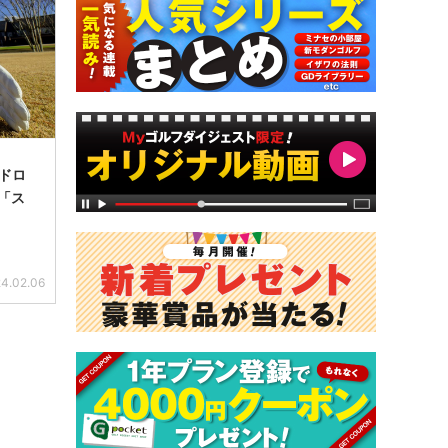
 ドロ
「ス
4.02.06