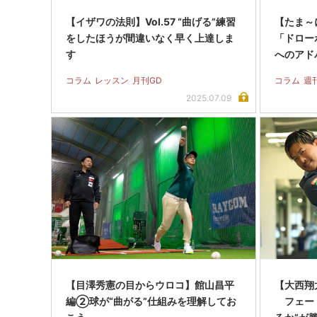
【イザワの法則】Vol.57 “曲げる”練習
【たま～に
をしたほうが間違いなく早く上達しま
「ドロー
す
へのアド
コラム
レッスン
月刊GD
コラム
週
2025.07.09
【目澤秀憲の目からウロコ】館山昌平
【大西翔太
編②球が“曲がる”仕組みを理解してお
フェード