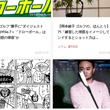
ゴルフ“勝手に”ダイジェスト
【岡本綾子 ゴルフの、ほんとう】Vo
File.7＞「ドローボール」は
71「練習した球筋をイメージして
理想の弾道”か
ンドするとショット力は…
コラム
週刊GD
2025.11.15
2025.0