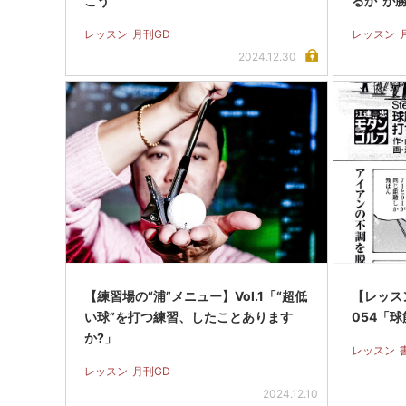
こう
るか”が
レッスン
月刊GD
レッスン
2024.12.30
【練習場の“浦”メニュー】Vol.1「“超低
【レッスン
い球”を打つ練習、したことあります
054「
か?」
レッスン
レッスン
月刊GD
2024.12.10