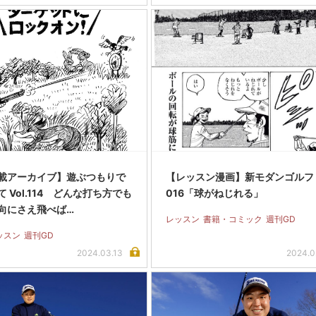
載アーカイブ】遊ぶつもりで
【レッスン漫画】新モダンゴルフ Vo
 Vol.114 どんな打ち方でも
016「球がねじれる」
向にさえ飛べば…
レッスン
書籍・コミック
週刊GD
ッスン
週刊GD
2024.03.13
2024.0