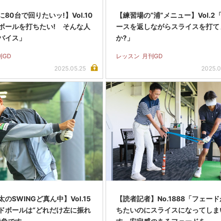
80台で回りたいッ!】Vol.10
【練習場の“浦”メニュー】Vol.2
ボールを打ちたい! そんな人
ースを返しながらスライスを打て
バイス」
か?」
刊GD
レッスン
月刊GD
2025.05.25
2025.0
のSWINGど真ん中】Vol.15
【読者記者】No.1888「フェー
ボールは“どれだけ左に振れ
ちたいのにスライスになってしま