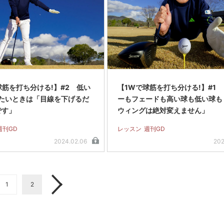
球筋を打ち分ける!】#2 低い
【1Wで球筋を打ち分ける!】#1
たいときは「目線を下げるだ
ーもフェードも高い球も低い球も
です」
ウィングは絶対変えません」
週刊GD
レッスン
週刊GD
2024.02.06
202
1
2