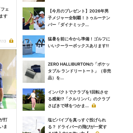
「フェ
【今月のプレゼント】2026年男
ます
子メジャー全制覇！トゥルーテン
パー「ダイナミック...
猛暑を前に今から準備！ゴルフに
1.13
いいクーラーボックスあります!!
ZERO HALLIBURTONの「ポケッ
タブル ランドリートート」（非売
品）を...
インパクトでクラブを1回転させ
る感覚!?「クルリンパ」のクラブ
さばきで球をつかま...
ドが打
塩ビパイプを真っすぐ投げられ
いま
る？ ドライバーの飛びが一変す