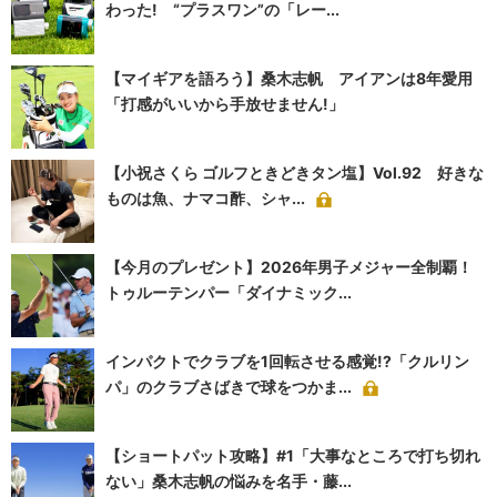
わった! “プラスワン”の「レー...
【マイギアを語ろう】桑木志帆 アイアンは8年愛用
「打感がいいから手放せません!」
【小祝さくら ゴルフときどきタン塩】Vol.92 好きな
ものは魚、ナマコ酢、シャ...
【今月のプレゼント】2026年男子メジャー全制覇！
トゥルーテンパー「ダイナミック...
インパクトでクラブを1回転させる感覚!?「クルリン
パ」のクラブさばきで球をつかま...
【ショートパット攻略】#1「大事なところで打ち切れ
ない」桑木志帆の悩みを名手・藤...