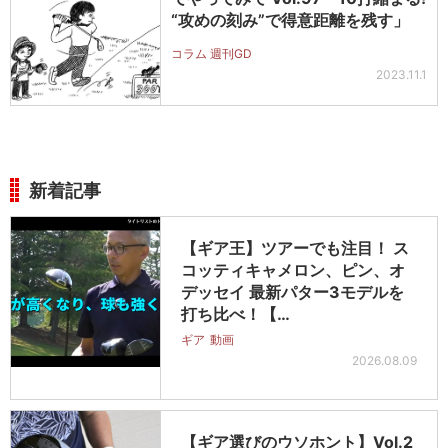
“攻めの刻み”で得意距離を残す」
コラム 週刊GD
2023.11.1
新着記事
【ギア王】ツアーでも注目！ ス
コッティキャメロン、ピン、オ
デッセイ 最新パター3モデルを
打ち比べ！【…
ギア
動画
2026.08.09
【ギア選びのウソホント】Vol.2