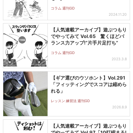
コラム 週刊GD
2024.11.20
【人気連載アーカイブ】遊ぶつもり
でやってみて Vol.65 驚くほどバ
ランス力アップ!“片手片足打ち”
コラム 週刊GD
2023.3.8
【ギア選びのウソホント】Vol.291
「フィッティングでスコアは縮めら
れる」
レッスン 練習法 週刊GD
2026.8.9
【人気連載アーカイブ】遊ぶつもり
でやってみて Vol.97「10打縮まる!