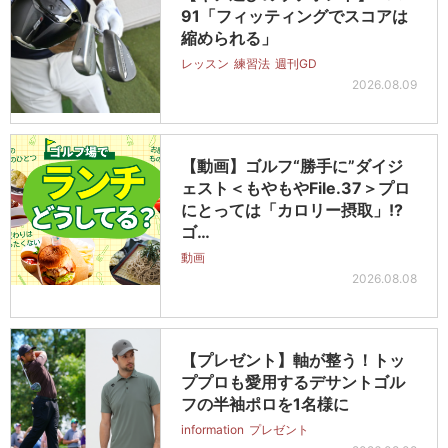
91「フィッティングでスコアは
縮められる」
レッスン
練習法
週刊GD
2026.08.09
【動画】ゴルフ“勝手に”ダイジ
ェスト＜もやもやFile.37＞プロ
にとっては「カロリー摂取」!?
ゴ…
動画
2026.08.08
【プレゼント】軸が整う！トッ
ププロも愛用するデサントゴル
フの半袖ポロを1名様に
information
プレゼント