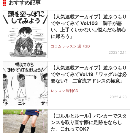
おすすめ記事
【人気連載アーカイブ】遊ぶつもり
でやってみて Vol.103「調子が悪
い、上手くいかない…悩んだら初心
に帰ろう」
コラム レッスン 週刊GD
2023.12.14
【人気連載アーカイブ】遊ぶつもり
でやってみてVol.19「ワッグルは必
要ない? 二宮流アドレスの極意」
レッスン 週刊GD
2022.4.23
【ゴルルとルール】バンカーでスタ
ンスを取り直す際に足跡をならし
た。これってOK?