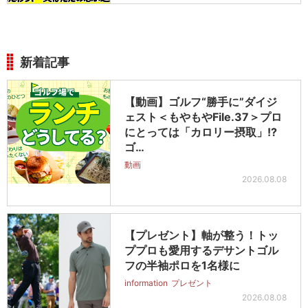
新着記事
【動画】ゴルフ“勝手に”ダイジ
ェスト＜もやもやFile.37＞プロ
にとっては「カロリー摂取」!?
ゴ…
動画
2026.08.08
【プレゼント】軸が整う！トッ
ププロも愛用するデサントゴル
フの半袖ポロを1名様に
information
プレゼント
2026.08.08