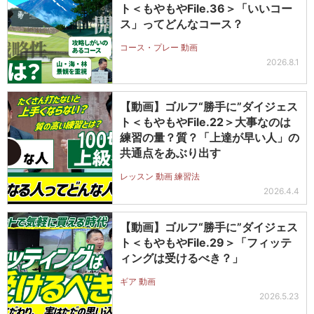
ト＜もやもやFile.36＞「いいコー
ス」ってどんなコース？
コース・プレー 動画
2026.8.1
【動画】ゴルフ“勝手に”ダイジェス
ト＜もやもやFile.22＞大事なのは
練習の量？質？「上達が早い人」の
共通点をあぶり出す
レッスン 動画 練習法
2026.4.4
【動画】ゴルフ“勝手に”ダイジェス
ト＜もやもやFile.29＞「フィッテ
ィングは受けるべき？」
ギア 動画
2026.5.23