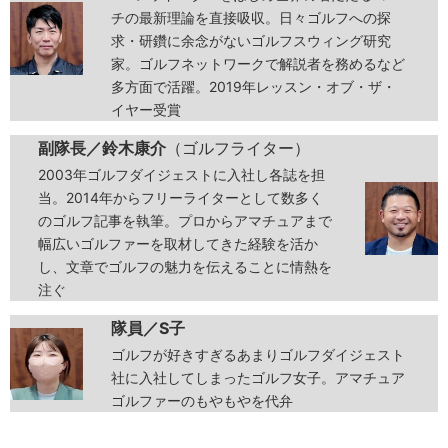
チの最新理論を直接吸収。日々ゴルフへの探
求・研鑽に余念がないゴルフスウィング研究
家。ゴルフネットワークで解説者を務めるなど
多方面で活躍。2019年レッスン・オブ・ザ・
イヤー受賞
副隊長／鈴木康介
（ゴルフライター）
2003年ゴルフダイジェストに入社し各誌を担
当。2014年からフリーライターとして数多く
のゴルフ記事を執筆。プロからアマチュアまで
幅広いゴルファーを取材してきた経験を活か
し、文章でゴルフの魅力を伝えることに情熱を
注ぐ
隊員／S子
ゴルフが好きすぎるあまりゴルフダイジェスト
社に入社してしまったゴルフ女子。アマチュア
ゴルファーのもやもやを代弁