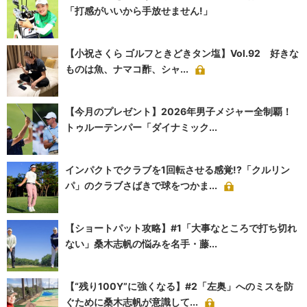
「打感がいいから手放せません!」
【小祝さくら ゴルフときどきタン塩】Vol.92 好きな
ものは魚、ナマコ酢、シャ...
【今月のプレゼント】2026年男子メジャー全制覇！
トゥルーテンパー「ダイナミック...
インパクトでクラブを1回転させる感覚!?「クルリン
パ」のクラブさばきで球をつかま...
【ショートパット攻略】#1「大事なところで打ち切れ
ない」桑木志帆の悩みを名手・藤...
【“残り100Y”に強くなる】#2「左奥」へのミスを防
ぐために桑木志帆が意識して...