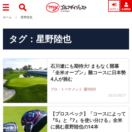
ログイン
会員登録
ホーム
星野陸也
タグ：星野陸也
石川遼にも期待大! まもなく開幕
「全米オープン」難コースに日本勢
4人が挑む
プロ・トーナメント
週刊GD
2021.06.17
【プロスペック】「コースによって
『5』と『7』を使い分ける」全米
に挑む星野陸也の14本