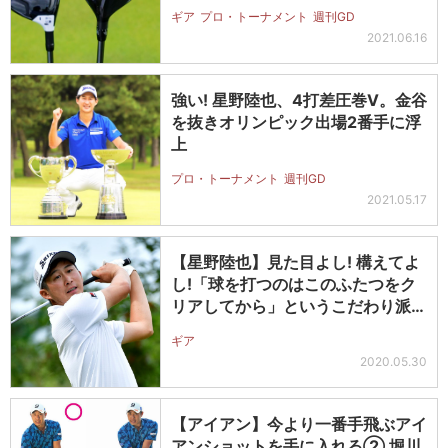
ギア
プロ・トーナメント
週刊GD
2021.06.16
強い! 星野陸也、4打差圧巻V。金谷
を抜きオリンピック出場2番手に浮
上
プロ・トーナメント
週刊GD
2021.05.17
【星野陸也】見た目よし! 構えてよ
し!「球を打つのはこのふたつをク
リアしてから」というこだわり派の
ベ…
ギア
2020.05.30
【アイアン】今より一番手飛ぶアイ
アンショットを手に入れる② 堀川