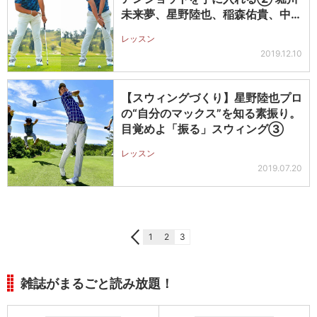
未来夢、星野陸也、稲森佑貴、中里
光之…
レッスン
2019.12.10
【スウィングづくり】星野陸也プロ
の“自分のマックス”を知る素振り。
目覚めよ「振る」スウィング③
レッスン
2019.07.20
1
2
3
雑誌がまるごと読み放題！