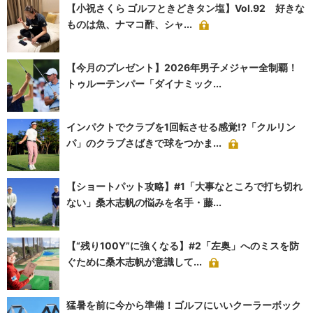
【小祝さくら ゴルフときどきタン塩】Vol.92 好きな
ものは魚、ナマコ酢、シャ...
【今月のプレゼント】2026年男子メジャー全制覇！
トゥルーテンパー「ダイナミック...
インパクトでクラブを1回転させる感覚!?「クルリン
パ」のクラブさばきで球をつかま...
【ショートパット攻略】#1「大事なところで打ち切れ
ない」桑木志帆の悩みを名手・藤...
【“残り100Y”に強くなる】#2「左奥」へのミスを防
ぐために桑木志帆が意識して...
猛暑を前に今から準備！ゴルフにいいクーラーボック