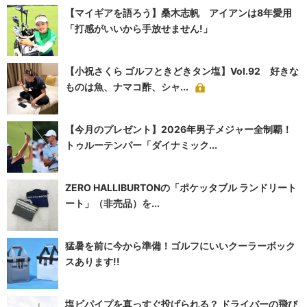
【マイギアを語ろう】桑木志帆 アイアンは8年愛用
「打感がいいから手放せません!」
【小祝さくら ゴルフときどきタン塩】Vol.92 好きな
ものは魚、ナマコ酢、シャ...
【今月のプレゼント】2026年男子メジャー全制覇！
トゥルーテンパー「ダイナミック...
ZERO HALLIBURTONの「ポケッタブル ランドリート
ート」（非売品）を...
猛暑を前に今から準備！ゴルフにいいクーラーボック
スあります!!
塩ビパイプを真っすぐ投げられる？ ドライバーの飛び