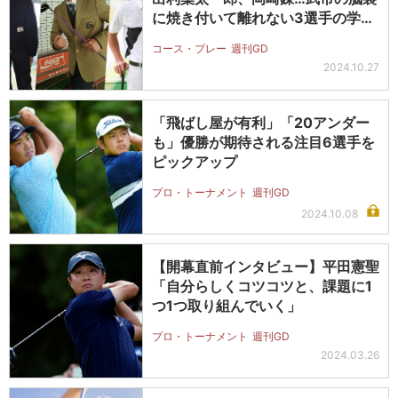
に焼き付いて離れない3選手の学生
時代…
コース・プレー
週刊GD
2024.10.27
「飛ばし屋が有利」「20アンダー
も」優勝が期待される注目6選手を
ピックアップ
プロ・トーナメント
週刊GD
2024.10.08
【開幕直前インタビュー】平田憲聖
「自分らしくコツコツと、課題に1
つ1つ取り組んでいく」
プロ・トーナメント
週刊GD
2024.03.26