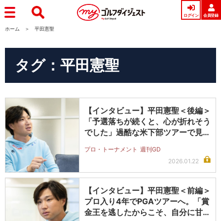
ログイン
会員登録
ホーム
平田憲聖
タグ：平田憲聖
【インタビュー】平田憲聖＜後編＞
「予選落ちが続くと、心が折れそう
でした」過酷な米下部ツアーで見つ
けた…
プロ・トーナメント
週刊GD
2026.01.22
【インタビュー】平田憲聖＜前編＞
プロ入り4年でPGAツアーへ。「賞
金王を逃したからこそ、自分に甘え