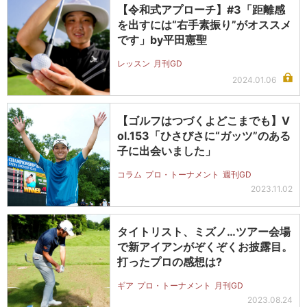
【令和式アプローチ】#3「距離感
を出すには“右手素振り”がオススメ
です」by平田憲聖
レッスン
月刊GD
2024.01.06
【ゴルフはつづくよどこまでも】V
ol.153「ひさびさに“ガッツ”のある
子に出会いました」
コラム
プロ・トーナメント
週刊GD
2023.11.02
タイトリスト、ミズノ…ツアー会場
で新アイアンがぞくぞくお披露目。
打ったプロの感想は?
ギア
プロ・トーナメント
月刊GD
2023.08.24