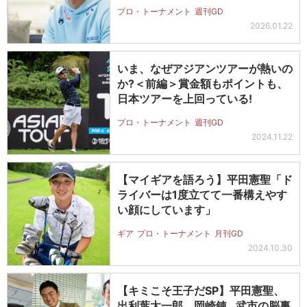
ず…
プロ・トーナメント
週刊GD
2026.01.22
いま、なぜアジアンツアーが熱いの
か?＜前編＞賞金額もポイントも、
日本ツアーを上回っている!
プロ・トーナメント
週刊GD
2024.11.22
【マイギアを語ろう】平田憲聖「ド
ライバーは1度立てて一番構えやす
い顔にしています」
ギア
プロ・トーナメント
月刊GD
2024.10.30
【キミこそ王子だSP】平田憲聖、
出利葉太一郎、岡崎錬…武市の脳裏