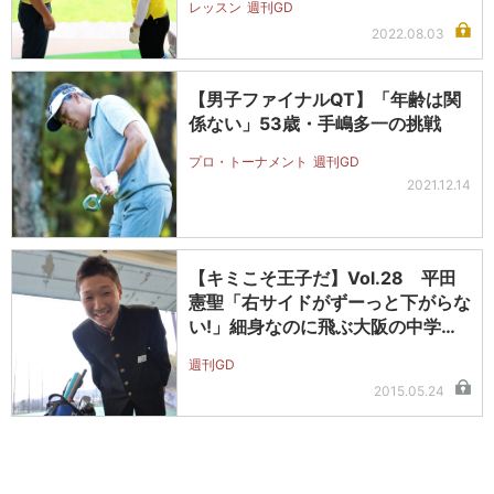
レッスン
週刊GD
2022.08.03
【男子ファイナルQT】「年齢は関
係ない」53歳・手嶋多一の挑戦
プロ・トーナメント
週刊GD
2021.12.14
【キミこそ王子だ】Vol.28 平田
憲聖「右サイドがずーっと下がらな
い!」細身なのに飛ぶ大阪の中学
生…
週刊GD
2015.05.24