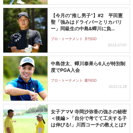
【今月の“推し男子”】#2 平田憲
聖「強みはドライバーとリカバリ
ー」同級生の中島&蟬川に負…
プロ・トーナメント
月刊GD
2023.07.01
中島啓太、蟬川泰果ら6人が特別制
度でPGA入会
プロ・トーナメント
週刊GD
2022.12.28
女子アマV 寺岡沙弥香の強さの秘密
＜後編＞「自分で考てて工夫する子
は伸びる!」川西コーチの教えとは?