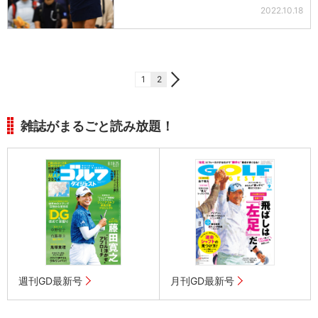
2022.10.18
1
2
雑誌がまるごと読み放題！
週刊GD最新号
月刊GD最新号