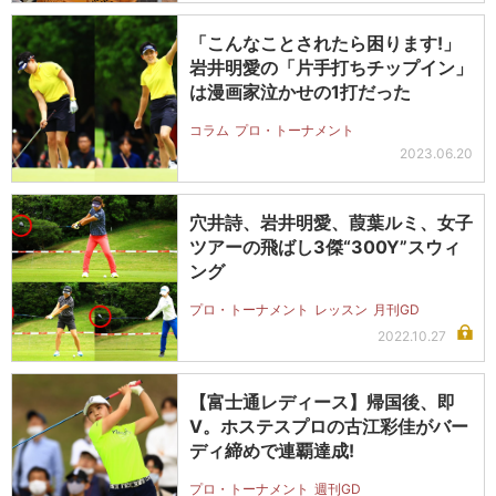
「こんなことされたら困ります!」
岩井明愛の「片手打ちチップイン」
は漫画家泣かせの1打だった
コラム
プロ・トーナメント
2023.06.20
穴井詩、岩井明愛、葭葉ルミ、女子
ツアーの飛ばし3傑“300Y”スウィ
ング
プロ・トーナメント
レッスン
月刊GD
2022.10.27
【富士通レディース】帰国後、即
V。ホステスプロの古江彩佳がバー
ディ締めで連覇達成!
プロ・トーナメント
週刊GD