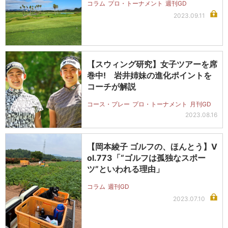
コラム
プロ・トーナメント
週刊GD
2023.09.11
【スウィング研究】女子ツアーを席
巻中! 岩井姉妹の進化ポイントを
コーチが解説
コース・プレー
プロ・トーナメント
月刊GD
2023.08.16
【岡本綾子 ゴルフの、ほんとう】V
ol.773「“ゴルフは孤独なスポー
ツ”といわれる理由」
コラム
週刊GD
2023.07.10