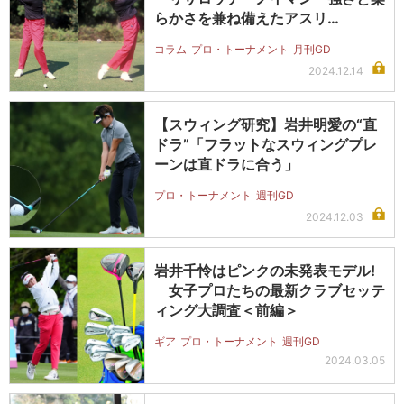
らかさを兼ね備えたアスリ…
コラム
プロ・トーナメント
月刊GD
2024.12.14
【スウィング研究】岩井明愛の“直
ドラ”「フラットなスウィングプレ
ーンは直ドラに合う」
プロ・トーナメント
週刊GD
2024.12.03
岩井千怜はピンクの未発表モデル!
女子プロたちの最新クラブセッテ
ィング大調査＜前編＞
ギア
プロ・トーナメント
週刊GD
2024.03.05