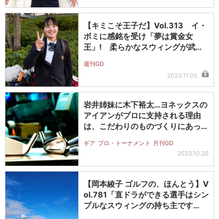
【キミこそ王子だ】Vol.313 イ・
ボミに感銘を受け「夢は賞金女
王」! 柔らかなスウィングが武器
の…
週刊GD
2023.11.05
岩井姉妹に木下裕太…ヨネックスの
アイアンがプロに支持される理由
は、こだわりのものづくりにあっ
た!
ギア
プロ・トーナメント
月刊GD
2023.10.20
【岡本綾子 ゴルフの、ほんとう】V
ol.781「直ドラができる選手はシン
プルなスウィングの持ち主です…