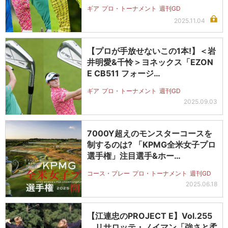
当…
ギア
プロ・トーナメント
週刊GD
2025.11.04
【プロが手放せないこの1本!】＜岩
井明愛&千怜＞ヨネックス「EZON
E CB511 フォージ…
ギア
プロ・トーナメント
週刊GD
2025.09.03
7000Y超えのモンスターコースを
制するのは? 「KPMG全米女子プロ
選手権」注目選手&ホー…
コース・プレー
プロ・トーナメント
週刊GD
2025.06.18
【江連忠のPROJECT E】Vol.255
リサロッテ・ノイマン「強さと柔