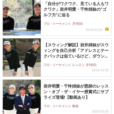
「自分がワクワク、見ている人もワ
クワク」岩井明愛・千怜姉妹の“ゴ
ルフ力”に迫る
プロ・トーナメント
月刊GD
2024.02.23
【スウィング解説】岩井姉妹がスウ
ィングを自己分析「アドレスとテー
クバックは似ているけど、ダウンは
ぜん…
プロ・トーナメント
レッスン
月刊GD
2024.02.23
岩井明愛・千怜姉妹が恩師のレッス
ン・オブ・ザ・イヤー授賞式にサプ
ライズ登場!【動画あり】
プロ・トーナメント
動画
2024.02.05