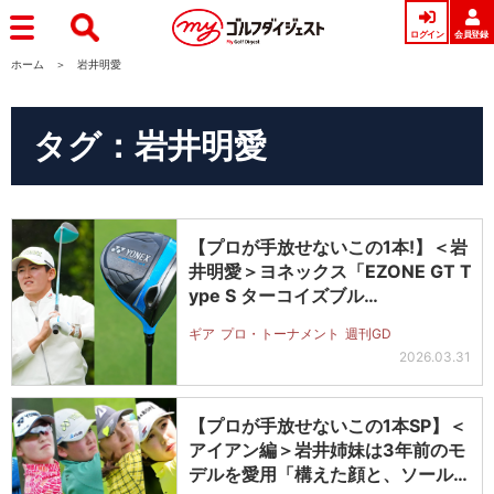
ログイン
会員登録
ホーム
岩井明愛
タグ：岩井明愛
【プロが手放せないこの1本!】＜岩
井明愛＞ヨネックス「EZONE GT T
ype S ターコイズブル…
ギア
プロ・トーナメント
週刊GD
2026.03.31
【プロが手放せないこの1本SP】＜
アイアン編＞岩井姉妹は3年前のモ
デルを愛用「構えた顔と、ソールの