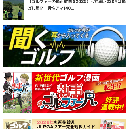
【ゴルファーの飛距離調査2025】＜前編＞220Yは飛
ばし屋!? 男性アマ140...