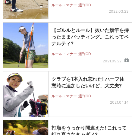
ルール・マナー
週刊GD
2022.03.23
【ゴルルとルール】抜いた旗竿を持
ったままパッティング。これってペ
ナルティ?
ルール・マナー
週刊GD
2021.09.22
クラブを1本入れ忘れた! ハーフ休
憩時に追加したいけど、大丈夫?
ルール・マナー
週刊GD
2021.04.14
打順をうっかり間違えた! これって
打ち直さなきゃダメ?