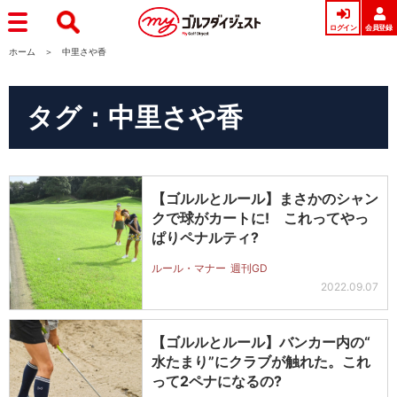
ログイン
会員登録
ホーム
中里さや香
タグ：中里さや香
【ゴルルとルール】まさかのシャン
クで球がカートに! これってやっ
ぱりペナルティ?
ルール・マナー
週刊GD
2022.09.07
【ゴルルとルール】バンカー内の“
水たまり”にクラブが触れた。これ
って2ペナになるの?