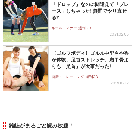
「ドロップ」なのに間違えて「プレ
ース」しちゃった! 無罰でやり直せ
る?
ルール・マナー
週刊GD
2021.02.05
【ゴルフボディ】ゴルル中里さや香
が体験、足首ストレッチ。肩甲骨よ
りも「足首」が大事だった!
健康・トレーニング
週刊GD
2019.07.12
雑誌がまるごと読み放題！