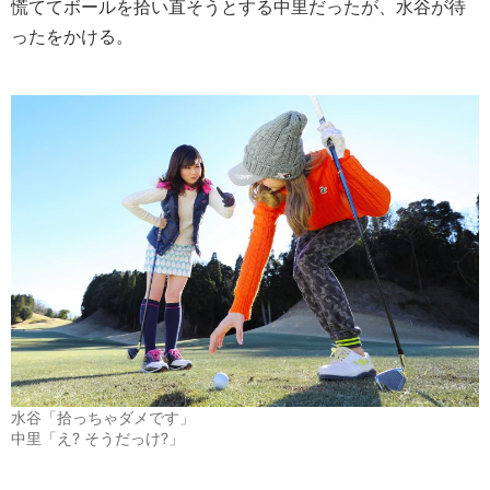
慌ててボールを拾い直そうとする中里だったが、水谷が待
ったをかける。
水谷「拾っちゃダメです」
中里「え? そうだっけ?」