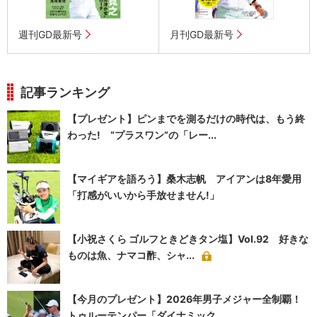
週刊GD最新号
月刊GD最新号
記事ランキング
【プレゼント】ピンまでを測るだけの時代は、もう終
わった! “プラスワン”の「レー...
【マイギアを語ろう】桑木志帆 アイアンは8年愛用
「打感がいいから手放せません!」
【小祝さくら ゴルフときどきタン塩】Vol.92 好きな
ものは魚、ナマコ酢、シャ...
【今月のプレゼント】2026年男子メジャー全制覇！
トゥルーテンパー「ダイナミック...