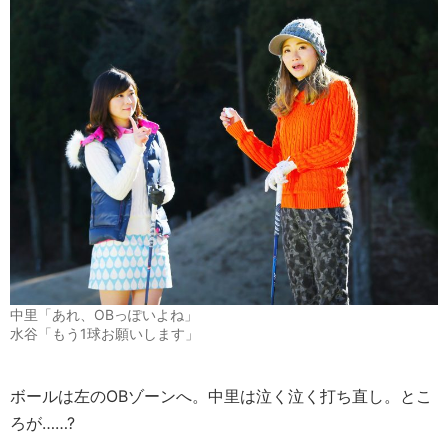
中里「あれ、OBっぽいよね」
水谷「もう1球お願いします」
ボールは左のOBゾーンへ。中里は泣く泣く打ち直し。とこ
ろが……?