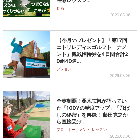
語るレッスン…
動画
2026.08.06
【今月のプレゼント】「第17回
ニトリレディスゴルフトーナメ
ント」観戦招待券を4日間合計2
0組40名…
プレゼント
2026.08.06
全英制覇！桑木志帆が語ってい
た「100Yの精度アップ」「飛ば
しの秘密」を再録！ 藤田寛之か
ら直接受け…
プロ・トーナメント
レッスン
2026.08.06