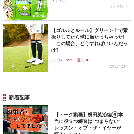
2019.12.17
【ゴルルとルール】グリーン上で素
振りしてたら球に当たっちゃった!
この場合、どうすればいいんだっ
け?
ルール・マナー 週刊GD
2022.12.14
新着記事
【トーク動画】横田英治編⑥本
当に役立つ練習は“つまらない”
レッスン・オブ・ザ・イヤーが