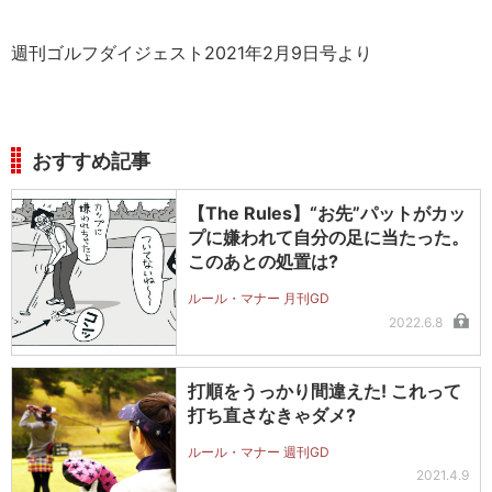
週刊ゴルフダイジェスト2021年2月9日号より
おすすめ記事
【The Rules】“お先”パットがカッ
プに嫌われて自分の足に当たった。
このあとの処置は?
ルール・マナー 月刊GD
2022.6.8
打順をうっかり間違えた! これって
打ち直さなきゃダメ?
ルール・マナー 週刊GD
2021.4.9