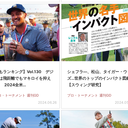
ランキング】Vol.130 デジ
シェフラ―、松山、タイガー・ウ
は飛距離でもマキロイを抑え
ズ…世界のトップのインパクト図
 2024全米…
【スウィング研究】
ロ・トーナメント
週刊GD
プロ・トーナメント
週刊GD
2024.06.26
2024.0