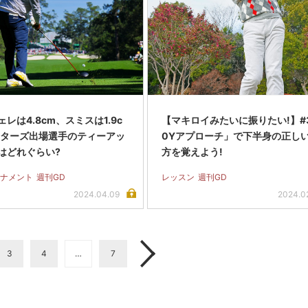
レは4.8cm、スミスは1.9c
【マキロイみたいに振りたい!】#
スターズ出場選手のティーアッ
0Yアプローチ」で下半身の正し
はどれぐらい?
方を覚えよう!
ナメント
週刊GD
レッスン
週刊GD
2024.04.09
2024.0
3
4
…
7