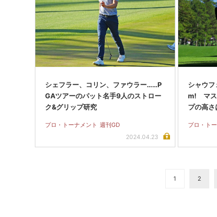
シェフラー、コリン、ファウラー……P
シャウフェ
GAツアーのパット名手9人のストロー
m! マ
ク&グリップ研究
プの高さ
プロ・トーナメント
週刊GD
プロ・トー
2024.04.23
1
2