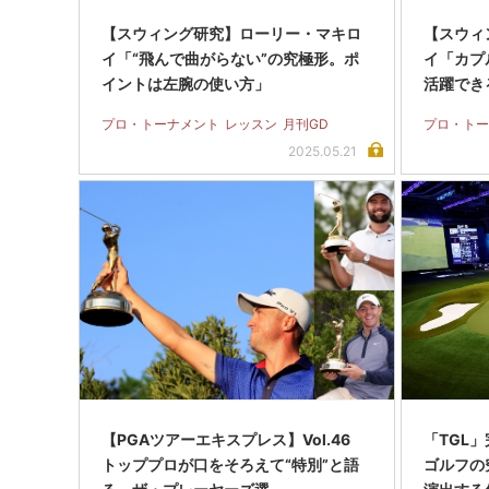
【スウィング研究】ローリー・マキロ
【スウィ
イ「“飛んで曲がらない”の究極形。ポ
イ「カプ
イントは左腕の使い方」
活躍でき
プロ・トーナメント
レッスン
月刊GD
プロ・トー
2025.05.21
【PGAツアーエキスプレス】Vol.46
「TGL
トッププロが口をそろえて“特別”と語
ゴルフの