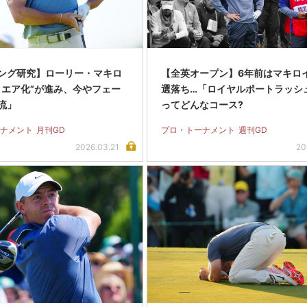
ング研究】ローリー・マキロ
【全英オープン】6年前はマキロ
クエア化”が進み、今やフェー
選落ち…「ロイヤルポートラッシ
流」
ってどんなコース?
ナメント
月刊GD
プロ・トーナメント
週刊GD
2026.03.21
20