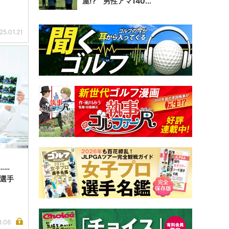
屋!? 男性アマ140...
25.01.21
……
選手
8.06