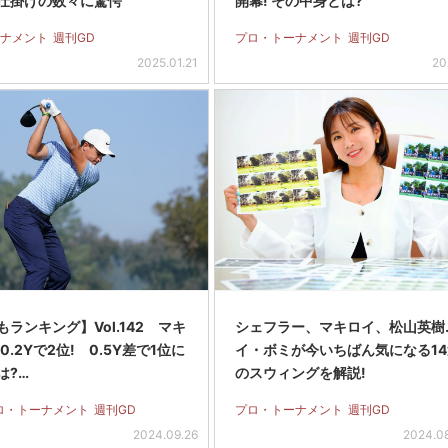
仕掛けの数々に驚愕
開幕! その中身とは?
ナメント
週刊GD
プロ・トーナメント
週刊GD
2025.01.21
20
ランキング】Vol.142 マキ
シェフラー、マキロイ、松山英樹
0.2Yで2位! 0.5Y差で1位に
イ・ボミが今いちばん気になる14
は?…
のスウィングを解説!
ロ・トーナメント
週刊GD
プロ・トーナメント
週刊GD
2024.09.26
2024.0