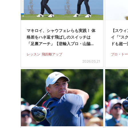
マキロイ、シャウフェレらも実践！ 体
【スウィ
格差をハネ返す飛ばしのスイッチは
イ「“ス
「足裏アーチ」【逆輸入プロ・山脇…
ドも超一
レッスン
飛距離アップ
プロ・トー
2026.05.21