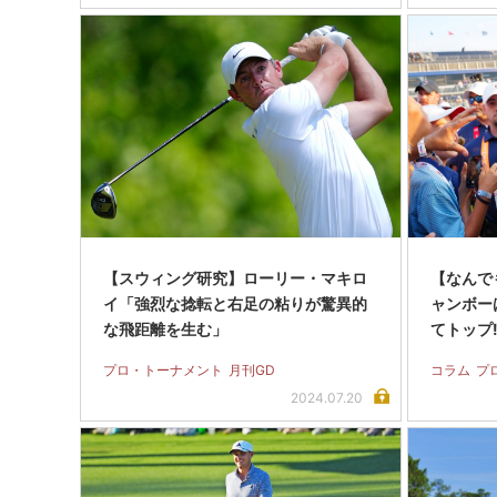
【スウィング研究】ローリー・マキロ
【なんでも
イ「強烈な捻転と右足の粘りが驚異的
ャンボー
な飛距離を生む」
てトップ!
プロ・トーナメント
月刊GD
コラム
プ
2024.07.20