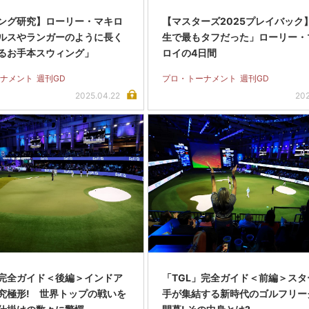
ング研究】ローリー・マキロ
【マスターズ2025プレイバック
ルスやランガーのように長く
生で最もタフだった」ローリー・
るお手本スウィング」
ロイの4日間
ナメント
週刊GD
プロ・トーナメント
週刊GD
2025.04.22
202
」完全ガイド＜後編＞インドア
「TGL」完全ガイド＜前編＞スタ
究極形! 世界トップの戦いを
手が集結する新時代のゴルフリー