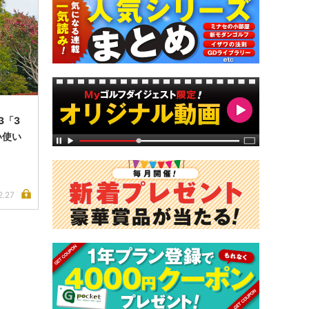
3「3
い使い
2.27