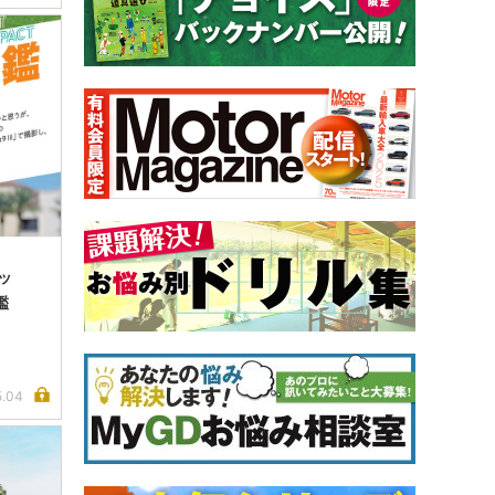
ッ
鑑
5.04