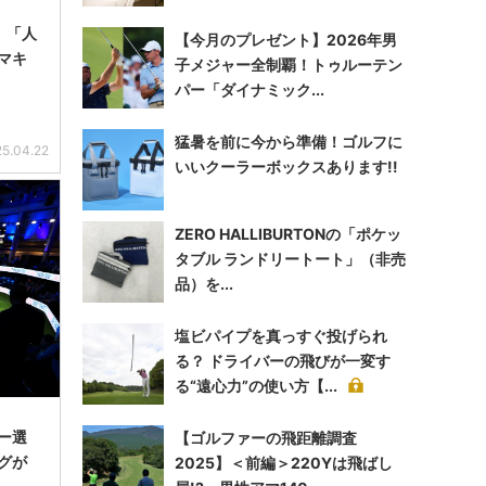
】「人
【今月のプレゼント】2026年男
マキ
子メジャー全制覇！トゥルーテン
パー「ダイナミック...
猛暑を前に今から準備！ゴルフに
5.04.22
いいクーラーボックスあります!!
ZERO HALLIBURTONの「ポケッ
タブル ランドリートート」（非売
品）を...
塩ビパイプを真っすぐ投げられ
る？ ドライバーの飛びが一変す
る“遠心力”の使い方【...
ー選
【ゴルファーの飛距離調査
グが
2025】＜前編＞220Yは飛ばし