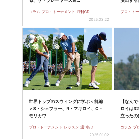
る、ザ・プレーヤーズ選…
演出する
コラム
プロ・トーナメント
月刊GD
プロ・トー
2025.03.22
世界トップのスウィングに学ぶ＜前編
【なんでも
＞S・シェフラー、R・マキロイ、C・
ロイは32
モリカワ
立ったの
プロ・トーナメント
レッスン
週刊GD
コラム
プ
2025.01.02