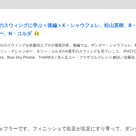
のスウィングに学ぶ＜後編＞X・シャウフェレ、松山英樹、B
ー、N・コルダ
ロのスウィングを佐藤信人プロが徹底分析。後編では、ザンダー・シャウフェレ、
ン・デシャンボー、ネリ―・コルダの4選手のスウィングを見ていこう。 PHOTO
ihara、Blue Sky Photos THANKS／光ヶ丘ユー・プラザゴルフレンジ 解説／佐藤信人
。千葉県出……
シェフラーです。フィニッシュで右足が左足にすり寄って、ダン