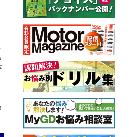
グ
作
左
感