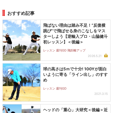
おすすめ記事
飛ばない理由は踏み不足！“反復横
跳び”で飛ばせる身のこなしをマス
ターしよう【逆輸入プロ・山脇健斗
初レッスン】＜後編＞
レッスン 週刊GD 飛距離アップ
2026.5.21
球の高さは5ｍで十分! 100Yが面白
いように寄る「ライン出し」のすす
め
レッスン 週刊GD
2021.3.15
ヘッドの「重心」大研究＜後編＞近