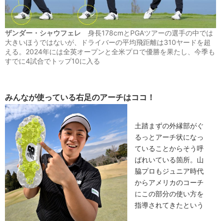
ザンダー・シャウフェレ
身長178cmとPGAツアーの選手の中では
大きいほうではないが、ドライバーの平均飛距離は310ヤードを超
える。2024年には全英オープンと全米プロで優勝を果たし、今季も
すでに4試合でトップ10に入る
みんなが使っている右足のアーチはココ！
土踏まずの外縁部がぐ
るっとアーチ状になっ
ていることからそう呼
ばれいている箇所。山
脇プロもジュニア時代
からアメリカのコーチ
にこの部分の使い方を
指導されてきたという