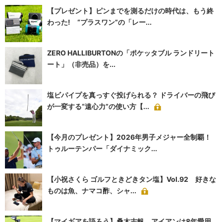
【プレゼント】ピンまでを測るだけの時代は、もう終
わった! “プラスワン”の「レー...
ZERO HALLIBURTONの「ポケッタブル ランドリート
ート」（非売品）を...
塩ビパイプを真っすぐ投げられる？ ドライバーの飛び
が一変する“遠心力”の使い方【...
【今月のプレゼント】2026年男子メジャー全制覇！
トゥルーテンパー「ダイナミック...
【小祝さくら ゴルフときどきタン塩】Vol.92 好きな
ものは魚、ナマコ酢、シャ...
【マイギアを語ろう】桑木志帆 アイアンは8年愛用