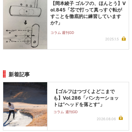
【岡本綾子 ゴルフの、ほんとう】V
ol.845「芯で打って真っすぐ転が
すことを徹底的に練習しています
か?」
コラム 週刊GD
2025.1.5
新着記事
【ゴルフはつづくよどこまで
も】Vol.286「バンカーショッ
トは“ヘッドを落とす”」
コラム
週刊GD
2026.08.06