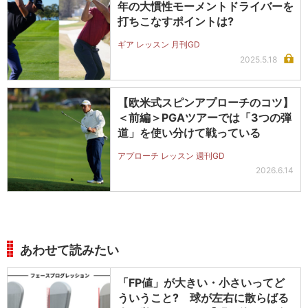
年の大慣性モーメントドライバーを
打ちこなすポイントは?
ギア レッスン 月刊GD
2025.5.18
【欧米式スピンアプローチのコツ】
＜前編＞PGAツアーでは「3つの弾
道」を使い分けて戦っている
アプローチ レッスン 週刊GD
2026.6.14
あわせて読みたい
「FP値」が大きい・小さいってど
ういうこと? 球が左右に散らばる