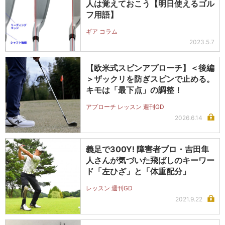
人は覚えておこう【明日使えるゴル
フ用語】
ギア コラム
2023.5.7
【欧米式スピンアプローチ】＜後編
＞ザックリを防ぎスピンで止める。
キモは「最下点」の調整！
アプローチ レッスン 週刊GD
2026.6.14
義足で300Y! 障害者プロ・吉田隼
人さんが気づいた飛ばしのキーワー
ド「左ひざ」と「体重配分」
レッスン 週刊GD
2021.9.22