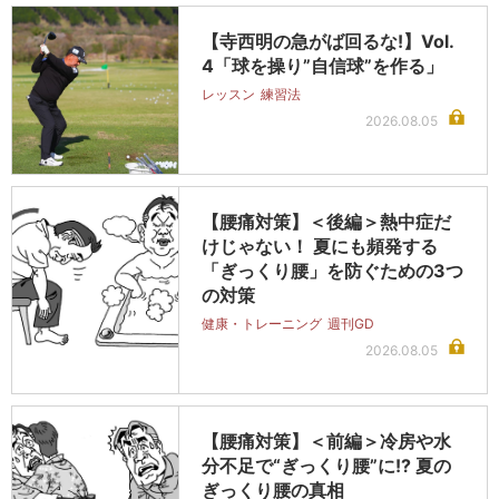
【寺西明の急がば回るな!】Vol.
4「球を操り”自信球”を作る」
レッスン
練習法
2026.08.05
【腰痛対策】＜後編＞熱中症だ
けじゃない！ 夏にも頻発する
「ぎっくり腰」を防ぐための3つ
の対策
健康・トレーニング
週刊GD
2026.08.05
【腰痛対策】＜前編＞冷房や水
分不足で“ぎっくり腰”に!? 夏の
ぎっくり腰の真相