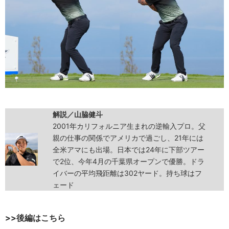
解説／山脇健斗
2001年カリフォルニア生まれの逆輸入プロ。父
親の仕事の関係でアメリカで過ごし、21年には
全米アマにも出場。日本では24年に下部ツアー
で2位、今年4月の千葉県オープンで優勝。ドラ
イバーの平均飛距離は302ヤード。持ち球はフ
ェード
>>後編はこちら