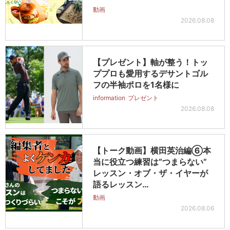
動画
2026.08.08
【プレゼント】軸が整う！トッ
ププロも愛用するデサントゴル
フの半袖ポロを1名様に
information
プレゼント
2026.08.08
【トーク動画】横田英治編⑥本
当に役立つ練習は“つまらない”
レッスン・オブ・ザ・イヤーが
語るレッスン…
動画
2026.08.06