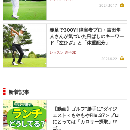
2024.10.17
義足で300Y! 障害者プロ・吉田隼
人さんが気づいた飛ばしのキーワー
ド「左ひざ」と「体重配分」
レッスン 週刊GD
2021.9.22
新着記事
【動画】ゴルフ“勝手に”ダイジ
ェスト＜もやもやFile.37＞プロ
にとっては「カロリー摂取」!?
ゴ…