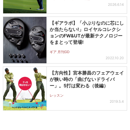
2026.6.14
【ギアラボ】「小ぶりなのに芯にし
か当たらない!」ロイヤルコレクシ
ョンのFW&UTが最新テクノロジー
をまとって登場!
ギア 月刊GD
2022.10.20
【方向性】宮本勝昌のフェアウェイ
が狭い時の「曲げないドライバ
ー」。5打は変わる（後編）
レッスン
2019.5.4