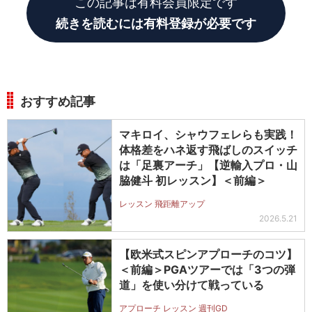
この記事は有料会員限定です
続きを読むには有料登録が必要です
おすすめ記事
マキロイ、シャウフェレらも実践！
体格差をハネ返す飛ばしのスイッチ
は「足裏アーチ」【逆輸入プロ・山
脇健斗 初レッスン】＜前編＞
レッスン 飛距離アップ
2026.5.21
【欧米式スピンアプローチのコツ】
＜前編＞PGAツアーでは「3つの弾
道」を使い分けて戦っている
アプローチ レッスン 週刊GD