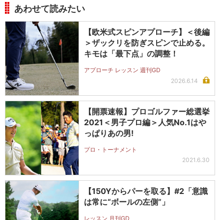
あわせて読みたい
【欧米式スピンアプローチ】＜後編
＞ザックリを防ぎスピンで止める。
キモは「最下点」の調整！
アプローチ レッスン 週刊GD
2026.6.14
【開票速報】プロゴルファー総選挙
2021＜男子プロ編＞人気No.1はや
っぱりあの男!
プロ・トーナメント
2021.6.30
【150Yからパーを取る】#2「意識
は常に“ボールの左側”」
レッスン 月刊GD