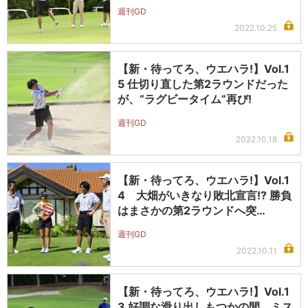
週刊GD
2022.10.25
【新・待ってろ、ウエハラ!】Vol.1
5 仕切り直した第2ラウンドだった
が、“ラグビータイム”再び!
週刊GD
2022.10.18
【新・待ってろ、ウエハラ!】Vol.1
4 大畑がいきなり敗北宣言!? 勝負
はまさかの第2ラウンドへ突…
週刊GD
2022.10.11
【新・待ってろ、ウエハラ!】Vol.1
3 好調な滑り出しもつかの間、ミス