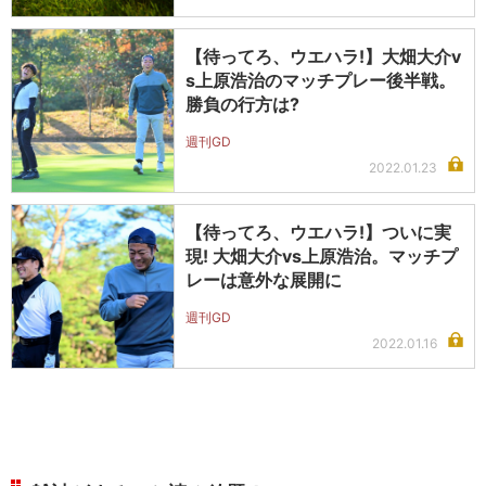
【待ってろ、ウエハラ!】大畑大介v
s上原浩治のマッチプレー後半戦。
勝負の行方は?
週刊GD
2022.01.23
【待ってろ、ウエハラ!】ついに実
現! 大畑大介vs上原浩治。マッチプ
レーは意外な展開に
週刊GD
2022.01.16