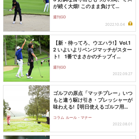
が続く大畑! このまま負けて…
週刊GD
2022.10.04
【新・待ってろ、ウエハラ!】Vol.1
2 いよいよリベンジマッチがスター
ト! 1番でまさかのチップイ…
週刊GD
2022.09.27
ゴルフの原点「マッチプレー」いつ
もと違う駆け引き・プレッシャーが
味わえる!【明日使えるゴルフ用
語】
コラム
ルール・マナー
2022.08.01