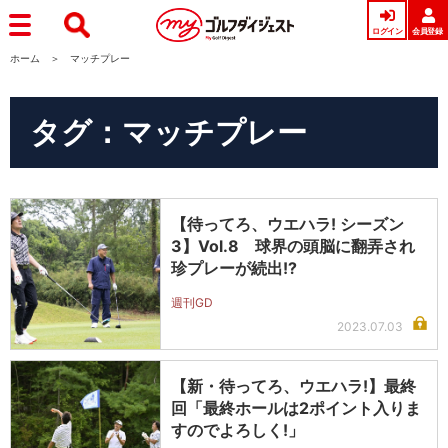
ログイン
会員登録
ホーム
マッチプレー
タグ：マッチプレー
【待ってろ、ウエハラ! シーズン
3】Vol.8 球界の頭脳に翻弄され
珍プレーが続出!?
週刊GD
2023.07.03
【新・待ってろ、ウエハラ!】最終
回「最終ホールは2ポイント入りま
すのでよろしく!」