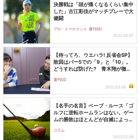
決勝戦は「頭が痛くなるくらい集中
した」古江彩佳がマッチプレーで大
健闘
プロ・トーナメント
週刊GD
2022.06.07
【待ってろ、ウエハラ! 反省会SP】
敗因はパー5での「9」と「10」。
どうすれば防げた? 青木翔が徹…
週刊GD
2022.03.06
【名手の名言】ベーブ・ルース「ゴ
ルフに逆転ホームランはない。ゲー
ムの勝敗はほとんどが自滅によって
決す…
コラム
2022.02.06