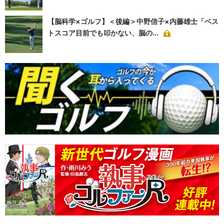
【脳科学×ゴルフ】＜後編＞中野信子×内藤雄士「ベス
トスコア目前でも叩かない、脳の...