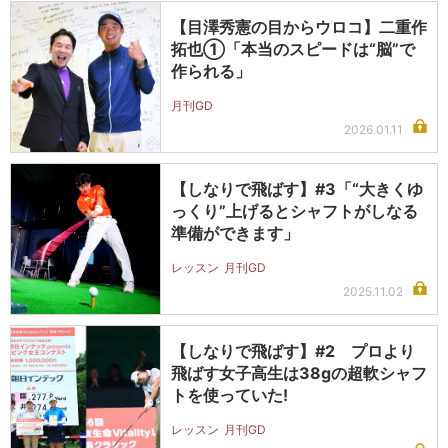
【目澤秀憲の目からウロコ】二重作
拓也①「本当のスピードは“脳”で
作られる」
月刊GD
2026.01.11
【しなりで飛ばす】#3「“大きくゆ
っくり”上げるとシャフトがしなる
準備ができます」
レッスン
月刊GD
2025.11.02
【しなりで飛ばす】#2 プロより
飛ばす女子高生は38gの超軟シャフ
トを使っていた!
レッスン
月刊GD