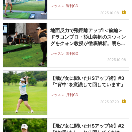
レッスン
週刊GD
2025.10.08
地面反力で飛距離アップ!＜前編＞
ドラコンプロ・杉山美帆のスウィン
グをクォン教授が徹底解析。明らか
にな…
レッスン
週刊GD
2025.10.08
【飛び女に聞いたHSアップ術】#3
「“背中”を意識して回しています」
レッスン
月刊GD
2025.07.29
【飛び女に聞いたHSアップ術】#2