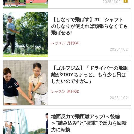
2025.11.02
【しなりで飛ばす】#1 シャフト
のしなりが使えれば頑張らなくても
飛ばせる!
レッスン
月刊GD
2025.11.02
【ゴルフジム】「ドライバーの飛距
離が200Yちょっと。もう少し飛ば
したいのですが…」
レッスン
週刊GD
2025.11.02
地面反力で飛距離アップ!＜後編
＞“踏み込み”と“抜重“で反力を回転
力に転換