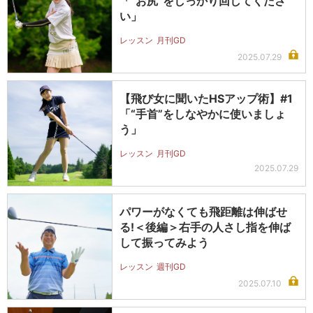
「“お尻”をしっかり回してくださ
い」
レッスン
月刊GD
2025.07.29
【飛び女に聞いたHSアップ術】#1
「“手首”をしなやかに使いましょ
う」
レッスン
月刊GD
2025.07.29
パワーがなくても飛距離は伸ばせ
る!＜後編＞右手の人さし指を伸ば
して振ってみよう
レッスン
週刊GD
2025.07.10