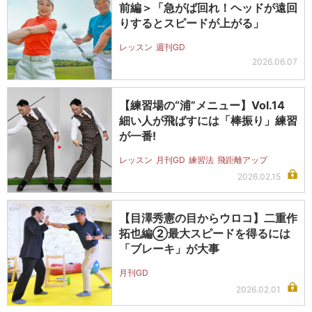
前編＞「急がば回れ！ヘッドが遠回
りするとスピードが上がる」
レッスン
週刊GD
2026.06.07
【練習場の“浦”メニュー】Vol.14
細い人が飛ばすには「棒振り」練習
が一番!
レッスン
月刊GD
練習法
飛距離アップ
2026.02.15
【目澤秀憲の目からウロコ】二重作
拓也編②最大スピードを得るには
「ブレーキ」が大事
月刊GD
2026.02.01