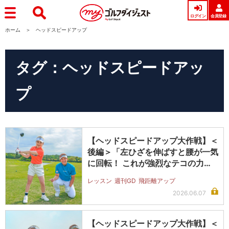
ログイン
会員登録
ホーム
ヘッドスピードアップ
タグ：ヘッドスピードアッ
プ
【ヘッドスピードアップ大作戦】＜
後編＞「左ひざを伸ばすと腰が一気
に回転！ これが強烈なテコの力を
生む…
レッスン
週刊GD
飛距離アップ
2026.06.07
【ヘッドスピードアップ大作戦】＜