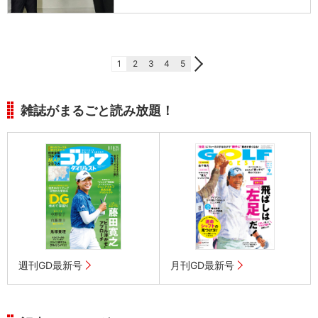
1
2
3
4
5
雑誌がまるごと読み放題！
週刊GD最新号
月刊GD最新号